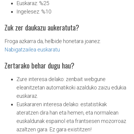
Euskaraz: %25
Ingelesez: %10
Zuk zer daukazu aukeratuta?
Froga azkarra da, helbide honetara joanez:
Nabigatzailea euskaratu
Zertarako behar dugu hau?
Zure interesa delako: zenbait webgune
eleanitzetan automatikoki azalduko zaizu edukia
euskaraz.
Euskararen interesa delako: estatistikak
ateratzen dira han eta hemen, eta normalean
euskaldunak espainol eta frantsesen mozorroaz
azaltzen gara. Ez gara existitzen!