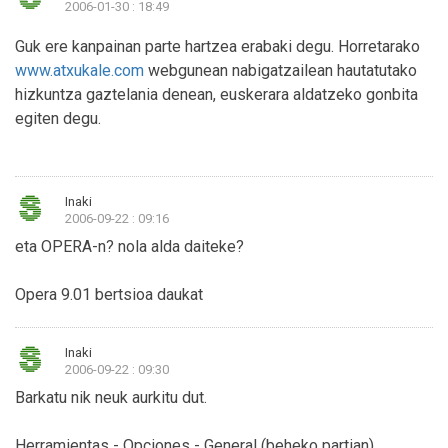
2006-01-30 : 18:49
Guk ere kanpainan parte hartzea erabaki degu. Horretarako
www.atxukale.com
webgunean nabigatzailean hautatutako
hizkuntza gaztelania denean, euskerara aldatzeko gonbita
egiten degu.
Inaki
2006-09-22 : 09:16
eta OPERA-n? nola alda daiteke?
Opera 9.01 bertsioa daukat
Inaki
2006-09-22 : 09:30
Barkatu nik neuk aurkitu dut.
Herramientas - Opciones - General (beheko partian)