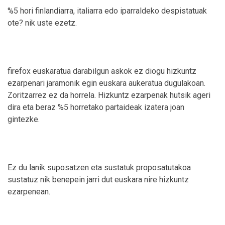
%5 hori finlandiarra, italiarra edo iparraldeko despistatuak
ote? nik uste ezetz.
firefox euskaratua darabilgun askok ez diogu hizkuntz
ezarpenari jaramonik egin euskara aukeratua dugulakoan.
Zoritzarrez ez da horrela. Hizkuntz ezarpenak hutsik ageri
dira eta beraz %5 horretako partaideak izatera joan
gintezke.
Ez du lanik suposatzen eta sustatuk proposatutakoa
sustatuz nik benepein jarri dut euskara nire hizkuntz
ezarpenean.