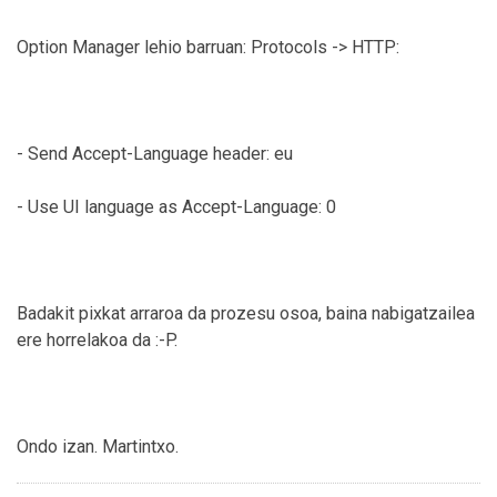
Option Manager lehio barruan: Protocols -> HTTP:
- Send Accept-Language header: eu
- Use UI language as Accept-Language: 0
Badakit pixkat arraroa da prozesu osoa, baina nabigatzailea
ere horrelakoa da :-P.
Ondo izan. Martintxo.