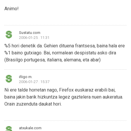
Animo!
Sustatu.com
2006-01-25 : 11:31
%5 hori denetik da. Gehien dituena frantsesa, baina hala ere
%1 baino gutxiago. Bai, normalean despistatu asko dira
(Brasilgo portugesa, italiarra, alemana, eta abar)
iñigo m.
2006-01-27 : 15:37
Ni ere talde horretan nago, Firefox euskaraz erabili bai,
baina jakin barik hizkuntza legez gaztelera nuen aukeratua.
Orain zuzenduta daukat hori.
atxukale.com