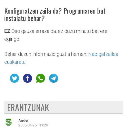
Konfiguratzen zaila da? Programaren bat
instalatu behar?
EZ
Oso gauza erraza da, ez duzu minutu bat ere
egingo.
Behar duzun informazio guztia hemen:
Nabigatzailea
euskaratu
ERANTZUNAK
Ander
2006-01-25 : 11:20