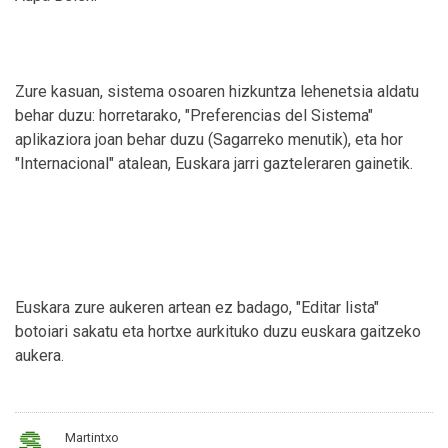
Zure kasuan, sistema osoaren hizkuntza lehenetsia aldatu
behar duzu: horretarako, "Preferencias del Sistema"
aplikaziora joan behar duzu (Sagarreko menutik), eta hor
"Internacional" atalean, Euskara jarri gazteleraren gainetik.
Euskara zure aukeren artean ez badago, "Editar lista"
botoiari sakatu eta hortxe aurkituko duzu euskara gaitzeko
aukera.
Martintxo