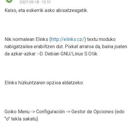
2007-09-18 : 13:51
Kaixo, eta eskerrik asko abisatzeagatik.
Nik normalean Elinks (
http://elinks.cz/
) textu moduko
nabigatzailea erabiltzen dut. Pixkat arraroa da, baina joaten
da azkar-azkar :-D. Debian GNU/Linux S.O.tik.
Elinks hizkuntzaren opzioa aldatzeko:
Goiko Menu -> Configuración -> Gestor de Opciones (edo
"o" tekla sakatu).