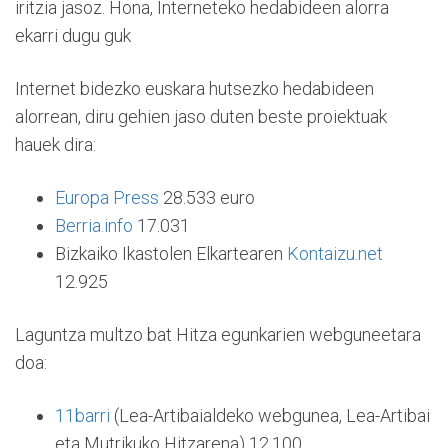
iritzia jasoz. Hona, Interneteko hedabideen alorra
ekarri dugu guk
Internet bidezko euskara hutsezko hedabideen
alorrean, diru gehien jaso duten beste proiektuak
hauek dira:
Europa Press
28.533 euro
Berria.info
17.031
Bizkaiko Ikastolen Elkartearen
Kontaizu.net
12.925
Laguntza multzo bat Hitza egunkarien webguneetara
doa:
11barri
(Lea-Artibaialdeko webgunea, Lea-Artibai
eta Mutrikuko Hitzarena) 12.100