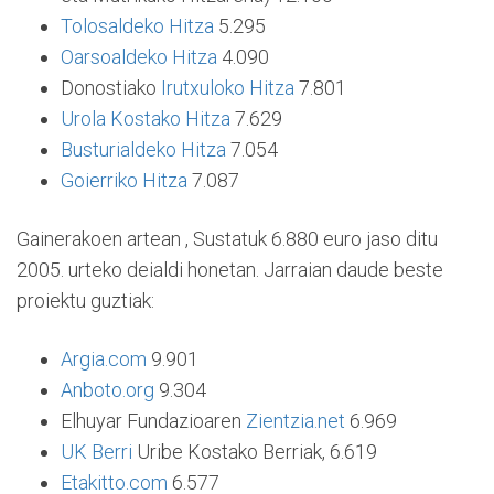
Tolosaldeko Hitza
5.295
Oarsoaldeko Hitza
4.090
Donostiako
Irutxuloko Hitza
7.801
Urola Kostako Hitza
7.629
Busturialdeko Hitza
7.054
Goierriko Hitza
7.087
Gainerakoen artean , Sustatuk 6.880 euro jaso ditu
2005. urteko deialdi honetan. Jarraian daude beste
proiektu guztiak:
Argia.com
9.901
Anboto.org
9.304
Elhuyar Fundazioaren
Zientzia.net
6.969
UK Berri
Uribe Kostako Berriak, 6.619
Etakitto.com
6.577