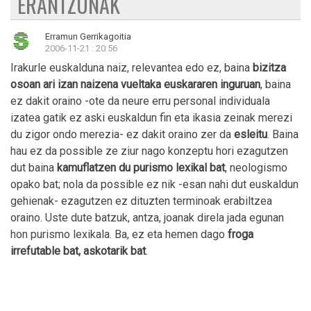
ERANTZUNAK
Erramun Gerrikagoitia
2006-11-21 : 20:56
Irakurle euskalduna naiz, relevantea edo ez, baina
bizitza
osoan ari izan naizena vueltaka euskararen inguruan
, baina
ez dakit oraino -ote da neure erru personal individuala
izatea gatik ez aski euskaldun fin eta ikasia zeinak merezi
du zigor ondo merezia- ez dakit oraino zer da
esleitu
. Baina
hau ez da possible ze ziur nago konzeptu hori ezagutzen
dut baina
kamuflatzen du purismo lexikal bat
, neologismo
opako bat; nola da possible ez nik -esan nahi dut euskaldun
gehienak- ezagutzen ez dituzten terminoak erabiltzea
oraino. Uste dute batzuk, antza, joanak direla jada egunan
hon purismo lexikala. Ba, ez eta hemen dago
froga
irrefutable bat, askotarik bat
.