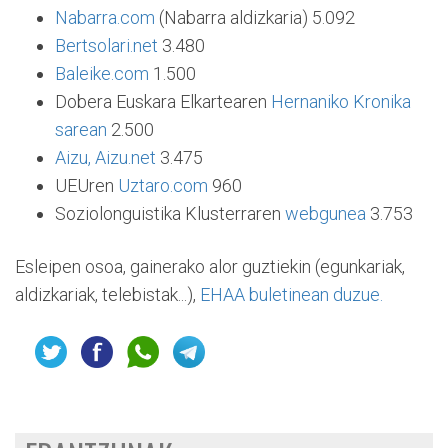
Nabarra.com
(Nabarra aldizkaria) 5.092
Bertsolari.net
3.480
Baleike.com
1.500
Dobera Euskara Elkartearen
Hernaniko Kronika
sarean
2.500
Aizu, Aizu.net
3.475
UEUren
Uztaro.com
960
Soziolonguistika Klusterraren
webgunea
3.753
Esleipen osoa, gainerako alor guztiekin (egunkariak,
aldizkariak, telebistak...),
EHAA buletinean duzue.