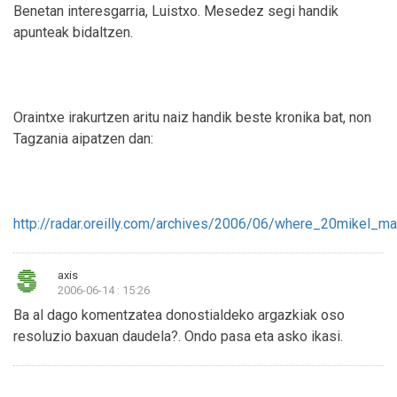
Benetan interesgarria, Luistxo. Mesedez segi handik
apunteak bidaltzen.
Oraintxe irakurtzen aritu naiz handik beste kronika bat, non
Tagzania aipatzen dan:
http://radar.oreilly.com/archives/2006/06/where_20mikel_m
axis
2006-06-14 : 15:26
Ba al dago komentzatea donostialdeko argazkiak oso
resoluzio baxuan daudela?. Ondo pasa eta asko ikasi.