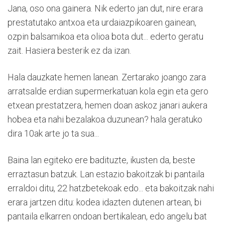
Jana, oso ona gainera. Nik ederto jan dut, nire erara
prestatutako antxoa eta urdaiazpikoaren gainean,
ozpin balsamikoa eta olioa bota dut... ederto geratu
zait. Hasiera besterik ez da izan.
Hala dauzkate hemen lanean. Zertarako joango zara
arratsalde erdian supermerkatuan kola egin eta gero
etxean prestatzera, hemen doan askoz janari aukera
hobea eta nahi bezalakoa duzunean? hala geratuko
dira 10ak arte jo ta sua...
Baina lan egiteko ere badituzte, ikusten da, beste
erraztasun batzuk. Lan estazio bakoitzak bi pantaila
erraldoi ditu, 22 hatzbetekoak edo... eta bakoitzak nahi
erara jartzen ditu: kodea idazten dutenen artean, bi
pantaila elkarren ondoan bertikalean, edo angelu bat