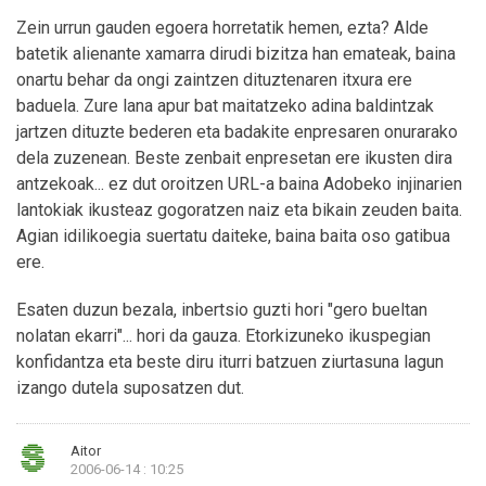
Zein urrun gauden egoera horretatik hemen, ezta? Alde
batetik alienante xamarra dirudi bizitza han emateak, baina
onartu behar da ongi zaintzen dituztenaren itxura ere
baduela. Zure lana apur bat maitatzeko adina baldintzak
jartzen dituzte bederen eta badakite enpresaren onurarako
dela zuzenean. Beste zenbait enpresetan ere ikusten dira
antzekoak... ez dut oroitzen URL-a baina Adobeko injinarien
lantokiak ikusteaz gogoratzen naiz eta bikain zeuden baita.
Agian idilikoegia suertatu daiteke, baina baita oso gatibua
ere.
Esaten duzun bezala, inbertsio guzti hori "gero bueltan
nolatan ekarri"... hori da gauza. Etorkizuneko ikuspegian
konfidantza eta beste diru iturri batzuen ziurtasuna lagun
izango dutela suposatzen dut.
Aitor
2006-06-14 : 10:25