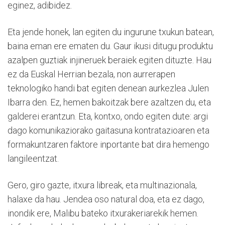
eginez, adibidez.
Eta jende honek, lan egiten du ingurune txukun batean,
baina eman ere ematen du. Gaur ikusi ditugu produktu
azalpen guztiak injineruek beraiek egiten dituzte. Hau
ez da Euskal Herrian bezala, non aurrerapen
teknologiko handi bat egiten denean aurkezlea Julen
Ibarra den. Ez, hemen bakoitzak bere azaltzen du, eta
galderei erantzun. Eta, kontxo, ondo egiten dute: argi
dago komunikaziorako gaitasuna kontratazioaren eta
formakuntzaren faktore inportante bat dira hemengo
langileentzat.
Gero, giro gazte, itxura libreak, eta multinazionala,
halaxe da hau. Jendea oso natural doa, eta ez dago,
inondik ere, Malibu bateko itxurakeriarekik hemen.