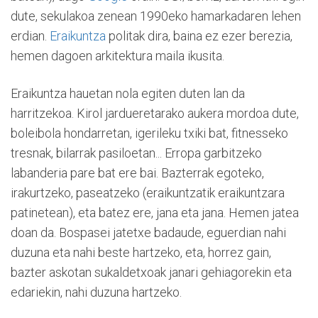
dute, sekulakoa zenean 1990eko hamarkadaren lehen
erdian.
Eraikuntza
politak dira, baina ez ezer berezia,
hemen dagoen arkitektura maila ikusita.
Eraikuntza hauetan nola egiten duten lan da
harritzekoa. Kirol jardueretarako aukera mordoa dute,
boleibola hondarretan, igerileku txiki bat, fitnesseko
tresnak, bilarrak pasiloetan... Erropa garbitzeko
labanderia pare bat ere bai. Bazterrak egoteko,
irakurtzeko, paseatzeko (eraikuntzatik eraikuntzara
patinetean), eta batez ere, jana eta jana. Hemen jatea
doan da. Bospasei jatetxe badaude, eguerdian nahi
duzuna eta nahi beste hartzeko, eta, horrez gain,
bazter askotan sukaldetxoak janari gehiagorekin eta
edariekin, nahi duzuna hartzeko.