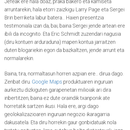
Jefeak ere hala doaz, praka bakero eta kamiseta
arruntarekin, hala etorri zaizkigu Larry Page eta Sergei
Brin berriketa labur batera... Haien presentzia
testimoniala izan da, bai, baina Sergei jende artean ere
ibili da incognito. Eta Eric Schmidt zuzendari nagusia
(diru kontuen arduraduna) mapen kontua jarraitzen
duten blogariekin egon da bazkaltzen, jende arrunt eta
normalarekin.
Baina, tira, normaltasun horren azpian ere... dirua dago.
Zenbat diru.
Google Maps
produktuaren inguruan
aurkeztu dizkiguten garapenetan milioiak ari dira
inbertitzen, baina ez dute oraindik txanponik ate
horretatik sartzen ikusi. Hala ere, argi dago
geolokalizazioaren inguruan negozio ikaragarria
dakusatela. Eta diru horrekin gaur gonbidatuak nola