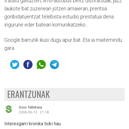
tratatu gaituzten, limo-autobus beltz distiratsuak, jazz
laukote bat zuzenean jotzen amaieran, prentsa
gonbidatuentzat telebista estudio prestatua dena
ingurune eder batean komunikatzeko...
Google barrutik ikusi dugu apur bat. Eta ia maitemindu
gara.
ERANTZUNAK
Goio Telletxea
2006-06-13 : 21:18
Interesgarri kronika txiki hau.