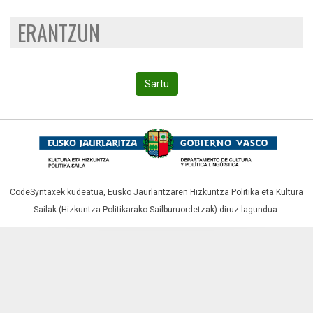
ERANTZUN
Sartu
CodeSyntaxek kudeatua,
Eusko Jaurlaritzaren Hizkuntza Politika eta Kultura
Sailak (Hizkuntza Politikarako Sailburuordetzak)
diruz lagundua.