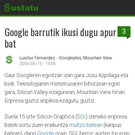
Google barrutik ikusi dugu apur
3
bat
Luistxo Fernandez - Googleplex, Mountain View
2006-06-13 : 19:06
Gaur Googleren egoitzan izan gara Josu Azpillaga eta
biok. Teknologiaren monstruoaren bihotzean egon
gara, Silicon Valley ezagunean, Mountain View hirian.
Enpresa guztiz atipikoa ezagutu, guztiz.
Duela 15 urte Silicon Graphics (
SGI
) izeneko enpresa
batek sortu zuen eraikuntza
multzo batean
(kanpus
batean), dago
Google
orain. SGI; berriz, aurten itxi egin