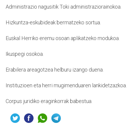
 Administrazio nagusitik Toki administraziorainokoa.
 Hizkuntza-eskubideak bermatzeko sortua.
 Euskal Herriko eremu osoan aplikatzeko modukoa.
 Ikuspegi osokoa.
 Erabilera areagotzea helburu izango duena.
 Instituzioen eta herri mugimenduaren lankidetzazkoa.
 Corpus juridiko eraginkorrak babestua.