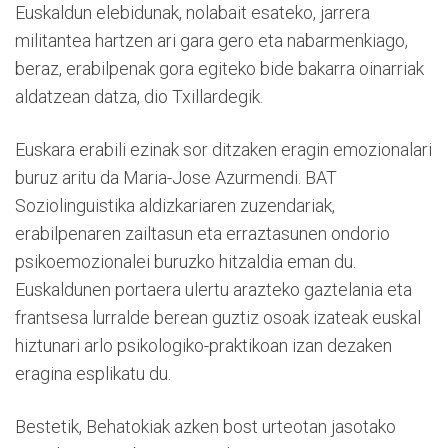
Euskaldun elebidunak, nolabait esateko, jarrera
militantea hartzen ari gara gero eta nabarmenkiago,
beraz, erabilpenak gora egiteko bide bakarra oinarriak
aldatzean datza, dio Txillardegik.
Euskara erabili ezinak sor ditzaken eragin emozionalari
buruz aritu da Maria-Jose Azurmendi. BAT
Soziolinguistika aldizkariaren zuzendariak,
erabilpenaren zailtasun eta erraztasunen ondorio
psikoemozionalei buruzko hitzaldia eman du.
Euskaldunen portaera ulertu arazteko gaztelania eta
frantsesa lurralde berean guztiz osoak izateak euskal
hiztunari arlo psikologiko-praktikoan izan dezaken
eragina esplikatu du.
Bestetik, Behatokiak azken bost urteotan jasotako