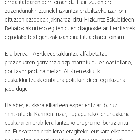
errealitatearen berri eman du. Hain zuzen ere,
zuzendariak hiztunek hizkuntza erabiltzeko izan ohi
dituzten oztopoak jakinarazi ditu. Hizkuntz Eskubideen
Behatokiak urtero egiten duen diagnosietan herritarrek
egindako testigantzak izan dira hitzaldiaren oinarri.
Era berean, AEKk euskalduntze alfabetatze
prozesuaren garrantzia azpimarratu du en castellano,
por favor jardunaldietan. AEKren eskutik
euskalduntzeak erabilera politikan duen eginkizuna
jaso dugu.
Halaber, euskara elkarteen esperientziari buruz
mintzatu da Karmen Irizar, Topaguneko lehendakaria,
euskararen erabilera lantzeko programei buruz aritu
da. Euskararen erabileran eragiteko, euskara elkarteek