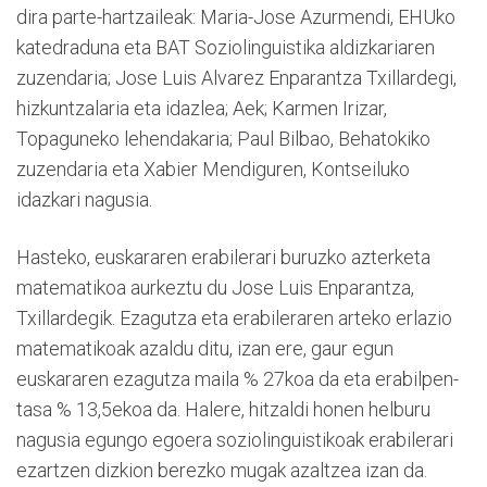
dira parte-hartzaileak: Maria-Jose Azurmendi, EHUko
katedraduna eta BAT Soziolinguistika aldizkariaren
zuzendaria; Jose Luis Alvarez Enparantza Txillardegi,
hizkuntzalaria eta idazlea; Aek; Karmen Irizar,
Topaguneko lehendakaria; Paul Bilbao, Behatokiko
zuzendaria eta Xabier Mendiguren, Kontseiluko
idazkari nagusia.
Hasteko, euskararen erabilerari buruzko azterketa
matematikoa aurkeztu du Jose Luis Enparantza,
Txillardegik. Ezagutza eta erabileraren arteko erlazio
matematikoak azaldu ditu, izan ere, gaur egun
euskararen ezagutza maila % 27koa da eta erabilpen-
tasa % 13,5ekoa da. Halere, hitzaldi honen helburu
nagusia egungo egoera soziolinguistikoak erabilerari
ezartzen dizkion berezko mugak azaltzea izan da.