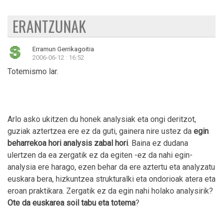
ERANTZUNAK
Erramun Gerrikagoitia
2006-06-12 : 16:52
Totemismo lar.
Arlo asko ukitzen du honek analysiak eta ongi deritzot,
guziak aztertzea ere ez da guti, gainera nire ustez da
egin
beharrekoa hori analysis zabal hori
. Baina ez dudana
ulertzen da ea zergatik ez da egiten -ez da nahi egin-
analysia ere harago, ezen behar da ere aztertu eta analyzatu
euskara bera, hizkuntzea strukturalki eta ondorioak atera eta
eroan praktikara. Zergatik ez da egin nahi holako analysirik?
Ote da euskarea soil tabu eta totema
?