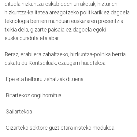
dituela hizkuntza-eskubideen urraketak, hiztunen
hizkuntza-kalitatea areagotzeko politikarik ez dagoela,
teknologia berrien munduan euskararen presentzia
txikia dela, gizarte paisaia ez dagoela egoki
euskaldunduta eta abar.
Beraz, erabilera zabaltzeko, hizkuntza-politika berria
eskatu du Kontseiluak, ezaugarri hauetakoa:
 Epe eta helburu zehatzak dituena.
 Bitartekoz ongi hornitua.
 Sailartekoa
 Gizarteko sektore guztietara iristeko modukoa.