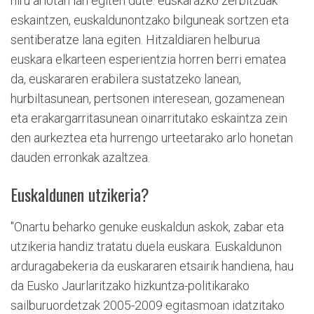
hiru arlotan lan egiten dute: euskarazko zerbitzuak
eskaintzen, euskaldunontzako bilguneak sortzen eta
sentiberatze lana egiten. Hitzaldiaren helburua
euskara elkarteen esperientzia horren berri ematea
da, euskararen erabilera sustatzeko lanean,
hurbiltasunean, pertsonen interesean, gozamenean
eta erakargarritasunean oinarritutako eskaintza zein
den aurkeztea eta hurrengo urteetarako arlo honetan
dauden erronkak azaltzea.
Euskaldunen utzikeria?
"Onartu beharko genuke euskaldun askok, zabar eta
utzikeria handiz tratatu duela euskara. Euskaldunon
arduragabekeria da euskararen etsairik handiena, hau
da Eusko Jaurlaritzako hizkuntza-politikarako
sailburuordetzak 2005-2009 egitasmoan idatzitako