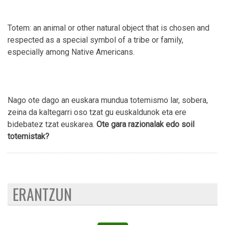
Totem: an animal or other natural object that is chosen and
respected as a special symbol of a tribe or family,
especially among Native Americans.
Nago ote dago an euskara mundua totemismo lar, sobera,
zeina da kaltegarri oso tzat gu euskaldunok eta ere
bidebatez tzat euskarea.
Ote gara razionalak edo soil
totemistak?
ERANTZUN