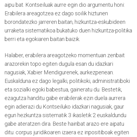
aipu bat. Kontseiluak aurre egin dio argumentu honi:
Erabilera areagotzea ez dago soilik hiztunen
borondatezko jarreren baitan, hizkuntza-eskubideen
urraketa sistematikoa bukatuko duen hizkuntza-politika
berri eta egokiaren baitan baizik.
Halaber, erabilera areagotzeko momentuan zenbait
arazorekin topo egiten dugula esan du idazkari
nagusiak, Xabier Mendigurenek, aurkezpenean.
Euskalduna ez dago legalki, politikoki, administratiboki
eta sozialki egoki babestua, gaineratu du. Bestetik,
ezagutza handitu gabe erabilerak ezin duela aurrera
egin adierazi du Kontseiluko idazkari nagusiak, gaur
egun hezkuntza sistematik 3 ikasletik 2 euskaldundu
gabe ateratzen dira. Beste hainbat arazo ere aipatu
ditu: corpus juridikoaren izaera ez inpositiboak egiten