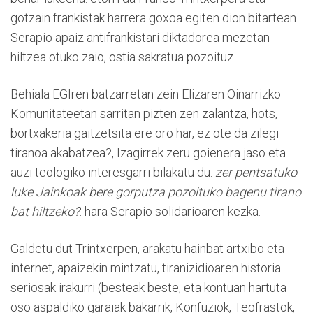
gotzain frankistak harrera goxoa egiten dion bitartean
Serapio apaiz antifrankistari diktadorea mezetan
hiltzea otuko zaio, ostia sakratua pozoituz.
Behiala EGIren batzarretan zein Elizaren Oinarrizko
Komunitateetan sarritan pizten zen zalantza, hots,
bortxakeria gaitzetsita ere oro har, ez ote da zilegi
tiranoa akabatzea?, Izagirrek zeru goienera jaso eta
auzi teologiko interesgarri bilakatu du: 
zer pentsatuko
luke Jainkoak bere gorputza pozoituko bagenu tirano
bat hiltzeko?
: hara Serapio solidarioaren kezka.
Galdetu dut Trintxerpen, arakatu hainbat artxibo eta
internet, apaizekin mintzatu, tiranizidioaren historia
seriosak irakurri (besteak beste, eta kontuan hartuta
oso aspaldiko garaiak bakarrik, Konfuziok, Teofrastok,