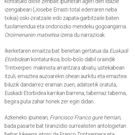
kontatuko diote zenbait ipuinetan ageri den idazle
izengabeari (Josebe Errasti total ederraren neba
txikia) oski-ziratzaile edo zapata-garbitzaile baten
fusilamendua eta ondoriozko mendeku gogoangarria.
Oroimenaren matxetea
 izena du narrazioak.
Ikerketaren emaitza bat: benetan gertatua da 
Euskadi
Etorbidea
n kontaturikoa, bolo-bolo dabil oraindik
Trintxerpen: makinista arrantzara abiatu, ustekabean
itzuli, emaztea auzoarekin ohean aurkitu eta emaztea
biluzik dandarrez eraman zuen, adatsetik oratuta,
Euskadi Etorbidea karrikan barrena, tabernaz taberna,
begira puta zahar honek zer egin didan...
Azkeneko ipuinean, 
Francisco Franco gure herrian
,
bada pasarte bat tiranizidio surrealisten antologietan
behar lukeena: etorri da Franco Trintxerpera eta