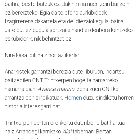
baitira, beste batzuk ez. Jakinmina nuen zein bai zein
ez bereizteko. Egia da telefono aurkibideak
Izagirrerena dakarrela eta dei diezaiokegula, baina
uste dut ez dugula sortzaile handiei denbora kentzeko
eskubiderik, nik behintzat ez.
Nire kasa ibili naiz hortaz ikerlari.
Anarkistek garrantzi berezia dute liburuan, indartsu
baitzebilen CNT Trintxerpen hogeita hamarreko
hamarraldian. 
Avance marino
 izena zuen CNTko
arrantzaleen sindikatuak.
Hemen
duzu sindikatu horren
historia interesgarri bat
Trintxerpen bertan ere ikertu dut, ribeiro bat hartua
naiz Arrandegi karrikako 
Alai
 tabernan. Bertan