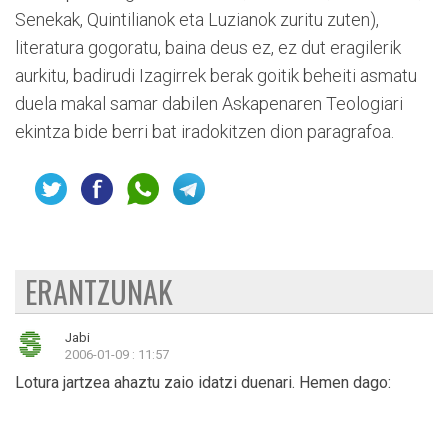
Senekak, Quintilianok eta Luzianok zuritu zuten),
literatura gogoratu, baina deus ez, ez dut eragilerik
aurkitu, badirudi Izagirrek berak goitik beheiti asmatu
duela makal samar dabilen Askapenaren Teologiari
ekintza bide berri bat iradokitzen dion paragrafoa.
ERANTZUNAK
Jabi
2006-01-09 : 11:57
Lotura jartzea ahaztu zaio idatzi duenari. Hemen dago: