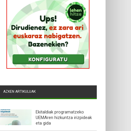
AZKEN ARTIKULUAK
Ekitaldiak programatzeko
UEMAren hizkuntza irizpideak
eta gida