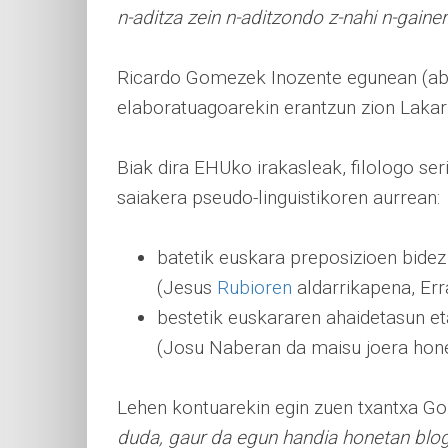
n-aditza zein n-aditzondo z-nahi n-gainer
Ricardo Gomezek Inozente egunean (aben
elaboratuagoarekin erantzun zion Lakar
Biak dira EHUko irakasleak, filologo se
saiakera pseudo-linguistikoren aurrean:
batetik euskara preposizioen bide
(Jesus
Rubioren
aldarrikapena, E
bestetik euskararen ahaidetasun et
(Josu Naberan da maisu joera hone
Lehen kontuarekin egin zuen txantxa 
duda, gaur da egun handia honetan blog