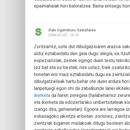
epaimahaiak hori baloratzea. Baina entsegu hor
Iñaki Ugarteburu Gastañares
2006-01-03 : 13:10
Zoritxarrez, uste dut dibulgazioaren arazoa sak
aldiz eztabaidatu den gaia dugu: alegia, ea itzu
espezialistak, zeinek egingo duen testu tekniko
(ez bat eta ez bestek, nire ustez, biek osaturiko
honetan ere maiz eztabaidatu dugu ea zientzial
dibulgatzaileak hartu behar ote duen ardura hor
lanpetuegi egon ohi da zabalkunde lanei ekiteko
ikerketa
da haren zeregina (halabeharrez zerurea
eta ikerketa da edozertarako unibertsitateak k
izango dira, gehienetan). Egoera are larriagoa i
eskasagoko jakintza arloetan: zorionez, zientzi
zientziak bigarren mailakoak ditugu besteen ald