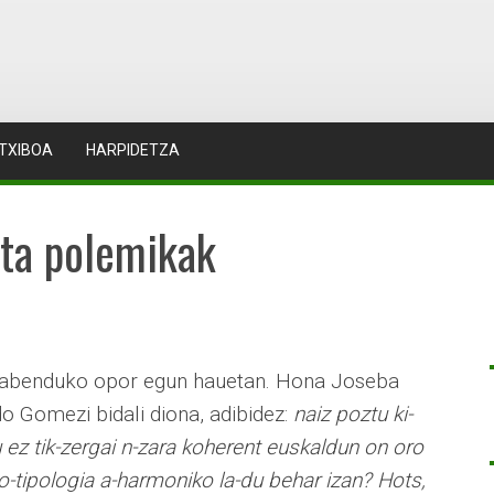
TXIBOA
HARPIDETZA
eta polemikak
abenduko opor egun hauetan. Hona Joseba
do Gomezi bidali diona, adibidez:
naiz poztu ki-
u ez tik-zergai n-zara koherent euskaldun on oro
ko-tipologia a-harmoniko la-du behar izan? Hots,