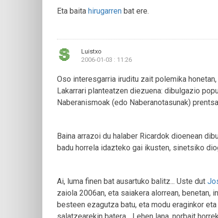
Eta baita
hirugarren
bat ere.
Luistxo
2006-01-03 : 11:26
Oso interesgarria iruditu zait polemika honeta
Lakarrari planteatzen diezuena: dibulgazio popu
Naberanismoak (edo Naberanotasunak) prentsan
Baina arrazoi du halaber Ricardok dioenean dib
badu horrela idazteko gai ikusten, sinetsiko dio
Ai, luma finen bat ausartuko balitz... Uste dut
Jo
zaiola 2006an, eta saiakera alorrean, benetan, 
besteen ezagutza batu, eta modu eraginkor eta 
salatzearekin batera... Lehen lana, norbait horr