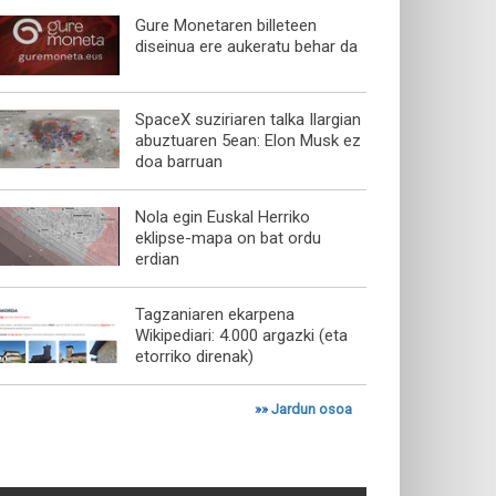
Gure Monetaren billeteen
diseinua ere aukeratu behar da
SpaceX suziriaren talka Ilargian
abuztuaren 5ean: Elon Musk ez
doa barruan
Nola egin Euskal Herriko
eklipse-mapa on bat ordu
erdian
Tagzaniaren ekarpena
Wikipediari: 4.000 argazki (eta
etorriko direnak)
»»
Jardun osoa