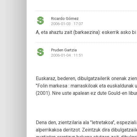
Ricardo Gómez
2006-01-03 : 17:07
A, eta ahaztu zait (barkaezina): eskerrik asko b
Pruden Gartzia
2006-01-04 : 11:51
Euskaraz, bederen, dibulgatzailerik onenak zient
"Folin markesa : marraskiloak eta euskaldunak u
(2001). Nire uste apalean ez dute Gould-en libur
Dena den, zientzilaria ala "letretakoa", espezia
alperrikakoa deritzot. Zeintzuk dira dibulgatz