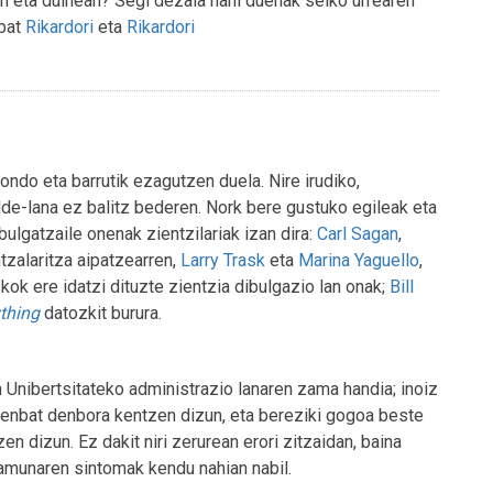
un eta duinean? Segi dezala nahi duenak seiko urrearen
 bat
Rikardori
eta
Rikardori
 ondo eta barrutik ezagutzen duela. Nire irudiko,
alde-lana ez balitz bederen. Nork bere gustuko egileak eta
bulgatzaile onenak zientzilariak izan dira:
Carl Sagan
,
tzalaritza aipatzearren,
Larry Trask
eta
Marina Yaguello
,
skok ere idatzi dituzte zientzia dibulgazio lan onak;
Bill
ything
datozkit burura.
en Unibertsitateko administrazio lanaren zama handia; inoiz
zenbat denbora kentzen dizun, eta bereziki gogoa beste
n dizun. Ez dakit niri zerurean erori zitzaidan, baina
ramunaren sintomak kendu nahian nabil.