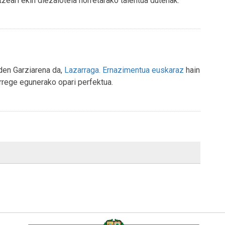
tzeari ekin diezaiotela horretarako talentua dutenak.
uden Garziarena da,
Lazarraga. Ernazimentua euskaraz
hain
rrege egunerako opari perfektua.