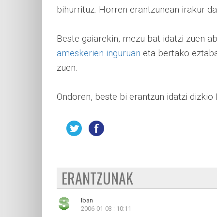
bihurrituz. Horren erantzunean irakur d
Beste gaiarekin, mezu bat idatzi zuen
ameskerien inguruan
eta bertako eztab
zuen.
Ondoren, beste bi erantzun idatzi dizk
ERANTZUNAK
Iban
2006-01-03 : 10:11