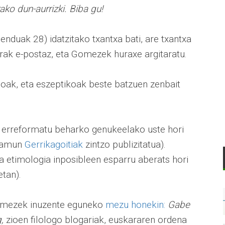
ako dun-aurrizki. Biba gu!
duak 28) idatzitako txantxa bati, are txantxa
rak e-postaz, eta Gomezek huraxe argitaratu.
rioak, eta eszeptikoak beste batzuen zenbait
z erreformatu beharko genukeelako uste hori
rramun
Gerrikagoitiak
zintzo publizitatua).
a etimologia inposibleen esparru aberats hori
tan).
Gomezek inuzente eguneko
mezu honekin:
Gabe
,
zioen filologo blogariak, euskararen ordena