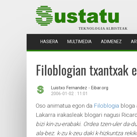
TEKNOLOGIA ALBISTEAK
(CURRENT)
HASIERA
MULTIMEDIA
ADIMENEZ
AR
Filoblogian txantxak 
Luistxo Fernandez - Eibar.org
2006-01-02 : 11:01
Oso animatua egon da
Filoblogia
bloga 
Lakarra irakasleak blogari nagusi Ricar
bizi kin-zu-erabaki. Ordea tzen-uler da-d
ala-bez. k-zu k-zeu daki k-hizkuntza reki