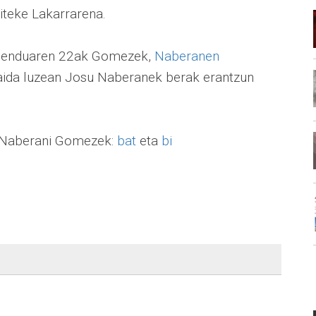
aiteke Lakarrarena.
 abenduaren 22ak Gomezek,
Naberanen
aida luzean Josu Naberanek berak erantzun
io Naberani Gomezek:
bat
eta
bi