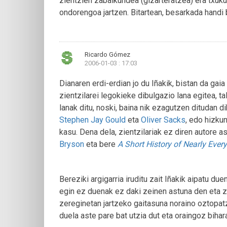
zientzien zabalkundea (gizarteratzea) era txuk
ondorengoa jartzen. Bitartean, besarkada handi
Ricardo Gómez
2006-01-03 : 17:03
Dianaren erdi-erdian jo du Iñakik, bistan da gaia
zientzilarei legokieke dibulgazio lana egitea, t
lanak ditu, noski, baina nik ezagutzen ditudan di
Stephen Jay Gould
eta
Oliver Sacks
, edo hizkun
kasu. Dena dela, zientzilariak ez diren autore a
Bryson
eta bere
A Short History of Nearly Ever
Bereziki argigarria iruditu zait Iñakik aipatu du
egin ez duenak ez daki zeinen astuna den eta 
zereginetan jartzeko gaitasuna noraino oztopatze
duela aste pare bat utzia dut eta oraingoz biha