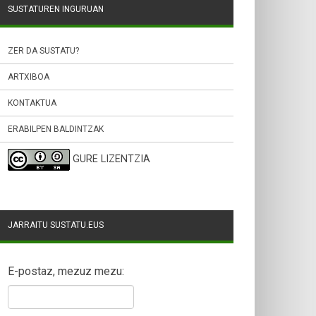
SUSTATUREN INGURUAN
ZER DA SUSTATU?
ARTXIBOA
KONTAKTUA
ERABILPEN BALDINTZAK
GURE LIZENTZIA
JARRAITU SUSTATU.EUS
E-postaz, mezuz mezu: