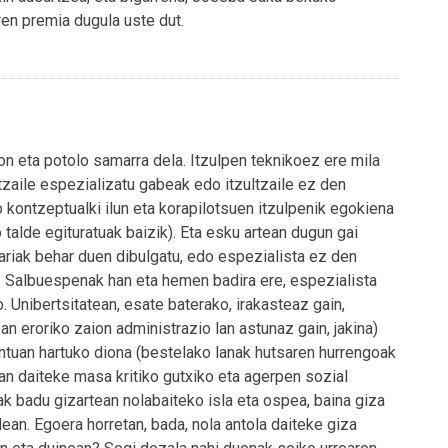
ren premia dugula uste dut.
on eta potolo samarra dela. Itzulpen teknikoez ere mila
ltzaile espezializatu gabeak edo itzultzaile ez den
 kontzeptualki ilun eta korapilotsuen itzulpenik egokiena
 talde egituratuak baizik). Eta esku artean dugun gai
ariak behar duen dibulgatu, edo espezialista ez den
i. Salbuespenak han eta hemen badira ere, espezialista
. Unibertsitatean, esate baterako, irakasteaz gain,
n eroriko zaion administrazio lan astunaz gain, jakina)
ontuan hartuko diona (bestelako lanak hutsaren hurrengoak
zan daiteke masa kritiko gutxiko eta agerpen sozial
ak badu gizartean nolabaiteko isla eta ospea, baina giza
ean. Egoera horretan, bada, nola antola daiteke giza