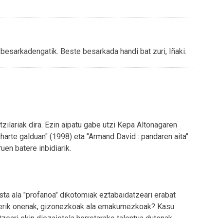
i besarkadengatik. Beste besarkada handi bat zuri, Iñaki.
zilariak dira. Ezin aipatu gabe utzi Kepa Altonagaren
harte galduan" (1998) eta "Armand David : pandaren aita"
uen batere inbidiarik.
lista ala "profanoa" dikotomiak eztabaidatzeari erabat
ailerik onenak, gizonezkoak ala emakumezkoak? Kasu