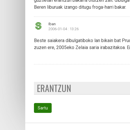
guztietan erantzun bakarra otutzen zait: dibulga
Beren liburuak izango ditugu froga-harri bakar.
Iban
2006-01-04 : 13:26
Beste saiakera dibulgatiboko lan bikain bat Pr
zuzen ere, 2005eko Zelaia saria irabazitakoa. E
ERANTZUN
Sartu