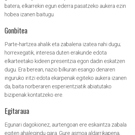
batera, elkarrekin egun ederra pasatzeko aukera ezin
hobea izanen baitugu.
Gonbitea
Parte-hartzea ahalik eta zabalena izatea nahi dugu;
horrexegatik, interesa duten erakunde edota
elkarteetako kideen presentzia egon dadin eskatzen
dugu. Era berean, nazio bilkuran esango denaren
inguruko iritzi edota ekarpenak egiteko aukera izanen
da, baita norberaren esperientziatik abiatutako
bizipenak kontatzeko ere.
Egitaraua
Egunari dagokionez, aurtengoan ere eskaintza zabala
egiten ahalegindu gara. Gure asmoa aldarrikapena,