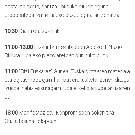
besta, salaketa, dantza... bilduko dituen eguna
proposatzea izanik, hauxe duzue egitarau zehatza:
10:30
Diana eta suziriak
11:00-13:00
Hizkuntza Eskubideen Aldeko II. Nazio
Bilkura. Udaleko pleno aretoan burutuko dugu.
11:00
"Bizi Euskaraz" Gunea. Euskalgintzaren materiala
eta egitasmoez gain, hainbat erakusketa izanen ditugu
ikusgai nahiz eskuragarri. Udaletxeko arkupetan izanen
da.
13:00
Manifestazioa. "Konpromisoen sokari tira!
Ofizialtasuna" lelopean.