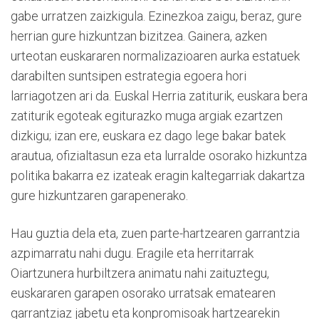
gabe urratzen zaizkigula. Ezinezkoa zaigu, beraz, gure
herrian gure hizkuntzan bizitzea. Gainera, azken
urteotan euskararen normalizazioaren aurka estatuek
darabilten suntsipen estrategia egoera hori
larriagotzen ari da. Euskal Herria zatiturik, euskara bera
zatiturik egoteak egiturazko muga argiak ezartzen
dizkigu; izan ere, euskara ez dago lege bakar batek
arautua, ofizialtasun eza eta lurralde osorako hizkuntza
politika bakarra ez izateak eragin kaltegarriak dakartza
gure hizkuntzaren garapenerako.
Hau guztia dela eta, zuen parte-hartzearen garrantzia
azpimarratu nahi dugu. Eragile eta herritarrak
Oiartzunera hurbiltzera animatu nahi zaituztegu,
euskararen garapen osorako urratsak ematearen
garrantziaz jabetu eta konpromisoak hartzearekin