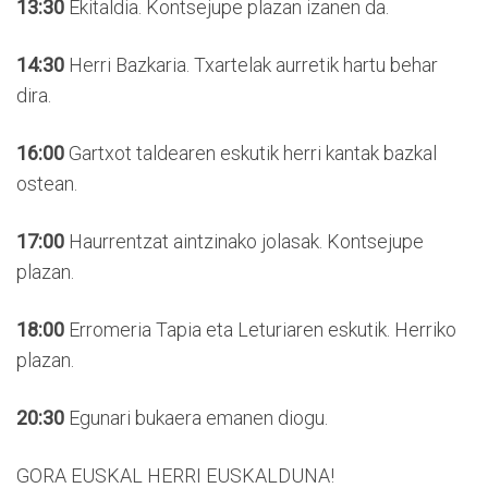
13:30
Ekitaldia. Kontsejupe plazan izanen da.
14:30
Herri Bazkaria. Txartelak aurretik hartu behar
dira.
16:00
Gartxot taldearen eskutik herri kantak bazkal
ostean.
17:00
Haurrentzat aintzinako jolasak. Kontsejupe
plazan.
18:00
Erromeria Tapia eta Leturiaren eskutik. Herriko
plazan.
20:30
Egunari bukaera emanen diogu.
GORA EUSKAL HERRI EUSKALDUNA!