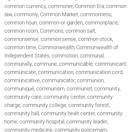
common currency, commoner, Common Era, common
law, commonly, Common Market, commonness,
common noun, common-or-garden, commonplace,
common room, Commons, common salt,
commonsense, common sense, common stock,
common time, Commonwealth, Commonwealth of
Independent States, commotion, communal,
communally, commune, communicable, communicant,
communicate, communication, communication cord,
communicative, communicator, communion,
communiqué, communism, communist, community,
community care, community center, community
charge, community college, community forest,
community hall, community healt center, community
home, community hospital, community leader,
community medicine, community policemam,