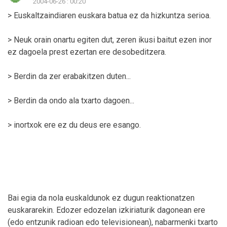
2004-06-26 : 00:20
> Euskaltzaindiaren euskara batua ez da hizkuntza serioa.
> Neuk orain onartu egiten dut, zeren ikusi baitut ezen inor
ez dagoela prest ezertan ere desobeditzera.
> Berdin da zer erabakitzen duten...
> Berdin da ondo ala txarto dagoen...
> inortxok ere ez du deus ere esango.
Bai egia da nola euskaldunok ez dugun reaktionatzen
euskararekin. Edozer edozelan izkiriaturik dagonean ere
(edo entzunik radioan edo televisionean), nabarmenki txarto