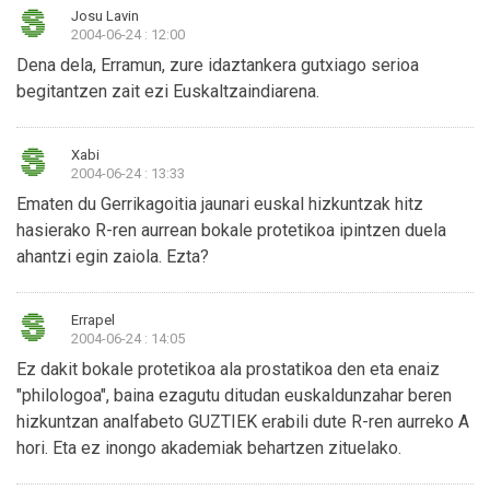
Josu Lavin
2004-06-24 : 12:00
Dena dela, Erramun, zure idaztankera gutxiago serioa
begitantzen zait ezi Euskaltzaindiarena.
Xabi
2004-06-24 : 13:33
Ematen du Gerrikagoitia jaunari euskal hizkuntzak hitz
hasierako R-ren aurrean bokale protetikoa ipintzen duela
ahantzi egin zaiola. Ezta?
Errapel
2004-06-24 : 14:05
Ez dakit bokale protetikoa ala prostatikoa den eta enaiz
"philologoa", baina ezagutu ditudan euskaldunzahar beren
hizkuntzan analfabeto GUZTIEK erabili dute R-ren aurreko A
hori. Eta ez inongo akademiak behartzen zituelako.