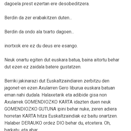
dagoela prest ezertan ere desobeditzera.
Berdin da zer erabakitzen duten...
Berdin da ondo ala txarto dagoen...
inortxok ere ez du deus ere esango.
Neuk onartu egiten dut euskara batua, baina aitortu behar
dut ezen ez zaidala batere gustatzen.
Berriki jakinarazi dut Euskaltzaindiaren zerbitzu den
jagonet-en ezen Axularren Gero liburua euskara batuan
eman nahi dudala. Halaxetarik eta adibide gisa non
Axularrek GOMENDIOZKO KARTA idazten duen neuk
GOMENDIOZKO GUTUNA ipini behar nuke, zeren adiera
horretan KARTA hitza Euskaltzaindiak ez baitu onartzen.
Halaber DERAUKO ordez DIO behar du, etcetera. Oh,
barkatu, eta abar.