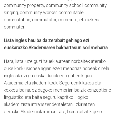
community property, community school, community
singing, community worker, commutable,
commutation, commutator, commute, eta azkena
commuter.
Lista ingles hau ba da zerabait gehiago ezi
euskarazko Akademiaren bakhartasun soil meharra
.
Hara, lista luze guzi hauek aurrean norbaitek aterako
duke konklusionea agian ezen menoriaz hobeak direla
inglesak ezi gu euskaldunok edo gutienik gure
Akademia eta akademikoak. Seguruenik kakoa eta
koxkea, baina, ez dagoke memorian baizik konzeptione
linguistiko eta baita seguru kapritxo illogiko
akademizista intranszendentaletan. Izkiriatzen
derauku Akademiak immunitate, baina aitzitik gero