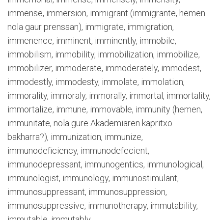
immense, immersion, immigrant (immigrante, hemen
nola gaur prenssan), immigrate, immigration,
immenence, imminent, imminently, immobile,
immobilism, immobility, immobilization, immobilize,
immobilizer, immoderate, immoderately, immodest,
immodestly, immodesty, immolate, immolation,
immorality, immoraly, immorally, immortal, immortality,
immortalize, immune, immovable, immunity (hemen,
immunitate, nola gure Akademiaren kapritxo
bakharra?), immunization, immunize,
immunodeficiency, immunodefecient,
immunodepressant, immunogentics, immunological,
immunologist, immunology, immunostimulant,
immunosuppressant, immunosuppression,
immunosuppressive, immunotherapy, immutability,
immutable, immutably.