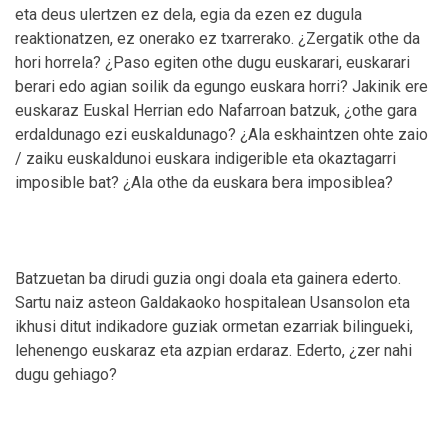
eta deus ulertzen ez dela, egia da ezen ez dugula
reaktionatzen, ez onerako ez txarrerako. ¿Zergatik othe da
hori horrela? ¿Paso egiten othe dugu euskarari, euskarari
berari edo agian soilik da egungo euskara horri? Jakinik ere
euskaraz Euskal Herrian edo Nafarroan batzuk, ¿othe gara
erdaldunago ezi euskaldunago? ¿Ala eskhaintzen ohte zaio
/ zaiku euskaldunoi euskara indigerible eta okaztagarri
imposible bat? ¿Ala othe da euskara bera imposiblea?
Batzuetan ba dirudi guzia ongi doala eta gainera ederto.
Sartu naiz asteon Galdakaoko hospitalean Usansolon eta
ikhusi ditut indikadore guziak ormetan ezarriak bilingueki,
lehenengo euskaraz eta azpian erdaraz. Ederto, ¿zer nahi
dugu gehiago?