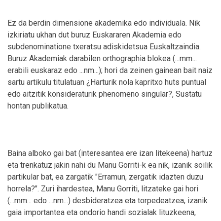
Ez da berdin dimensione akademika edo individuala. Nik
izkiriatu ukhan dut buruz Euskararen Akademia edo
subdenominatione txeratsu adiskidetsua Euskaltzaindia.
Buruz Akademiak darabilen orthographia blokea (...mm...
erabili euskaraz edo ...nm...); hori da zeinen gainean bait naiz
sartu artikulu titulatuan ¿Harturik nola kapritxo huts puntual
edo aitzitik konsideraturik phenomeno singular?, Sustatu
hontan publikatua.
Baina alboko gai bat (interesantea ere izan litekeena) hartuz
eta trenkatuz jakin nahi du Manu Gorriti-k ea nik, izanik soilik
partikular bat, ea zargatik "Erramun, zergatik idazten duzu
horrela?". Zuri ihardestea, Manu Gorriti, litzateke gai hori
(...mm... edo ...nm...) desbideratzea eta torpedeatzea, izanik
gaia importantea eta ondorio handi sozialak lituzkeena,