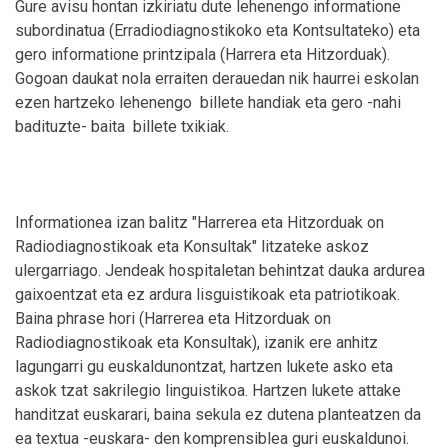
Gure avisu hontan izkiriatu dute lehenengo informatione
subordinatua (Erradiodiagnostikoko eta Kontsultateko) eta
gero informatione printzipala (Harrera eta Hitzorduak).
Gogoan daukat nola erraiten derauedan nik haurrei eskolan
ezen hartzeko lehenengo  billete handiak eta gero -nahi
badituzte- baita  billete txikiak.
Informationea izan balitz "Harrerea eta Hitzorduak on
Radiodiagnostikoak eta Konsultak" litzateke askoz
ulergarriago. Jendeak hospitaletan behintzat dauka ardurea
gaixoentzat eta ez ardura lisguistikoak eta patriotikoak.
Baina phrase hori (Harrerea eta Hitzorduak on
Radiodiagnostikoak eta Konsultak), izanik ere anhitz
lagungarri gu euskaldunontzat, hartzen lukete asko eta
askok tzat sakrilegio linguistikoa. Hartzen lukete attake
handitzat euskarari, baina sekula ez dutena planteatzen da
ea textua -euskara- den komprensiblea guri euskaldunoi.