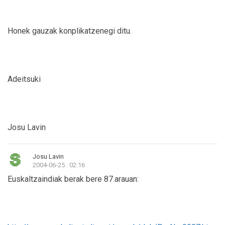
Honek gauzak konplikatzenegi ditu.
Adeitsuki
Josu Lavin
Josu Lavin
2004-06-25 : 02:16
Euskaltzaindiak berak bere 87.arauan: