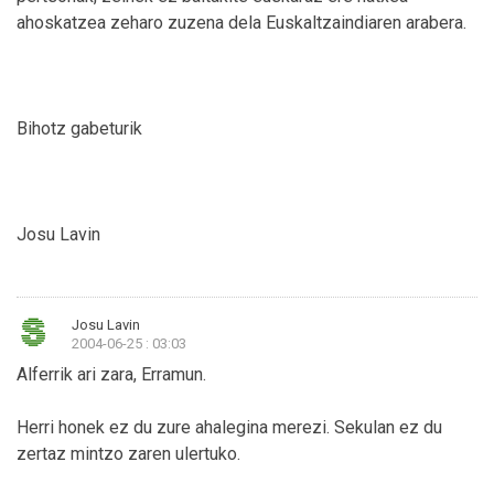
ahoskatzea zeharo zuzena dela Euskaltzaindiaren arabera.
Bihotz gabeturik
Josu Lavin
Josu Lavin
2004-06-25 : 03:03
Alferrik ari zara, Erramun.
Herri honek ez du zure ahalegina merezi. Sekulan ez du
zertaz mintzo zaren ulertuko.