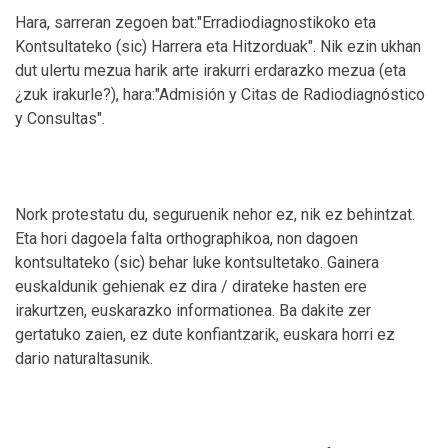
Hara, sarreran zegoen bat:"Erradiodiagnostikoko eta
Kontsultateko (sic) Harrera eta Hitzorduak". Nik ezin ukhan
dut ulertu mezua harik arte irakurri erdarazko mezua (eta
¿zuk irakurle?), hara:"Admisión y Citas de Radiodiagnóstico
y Consultas".
Nork protestatu du, seguruenik nehor ez, nik ez behintzat.
Eta hori dagoela falta orthographikoa, non dagoen
kontsultateko (sic) behar luke kontsultetako. Gainera
euskaldunik gehienak ez dira / dirateke hasten ere
irakurtzen, euskarazko informationea. Ba dakite zer
gertatuko zaien, ez dute konfiantzarik, euskara horri ez
dario naturaltasunik.