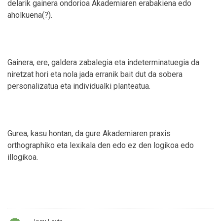
delarik gainera ondorioa Akademiaren erabakiena edo
aholkuena(?).
Gainera, ere, galdera zabalegia eta indeterminatuegia da
niretzat hori eta nola jada erranik bait dut da sobera
personalizatua eta individualki planteatua.
Gurea, kasu hontan, da gure Akademiaren praxis
orthographiko eta lexikala den edo ez den logikoa edo
illogikoa.