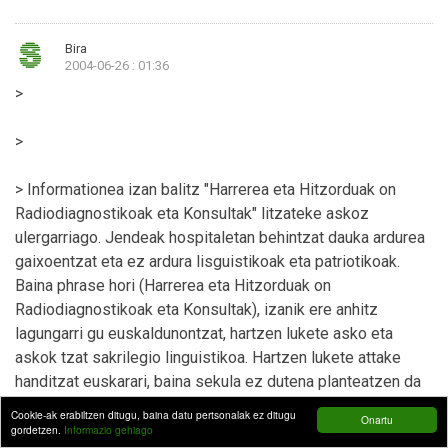
Bira
2004-06-26 : 01:36
>
>
> Informationea izan balitz "Harrerea eta Hitzorduak on
Radiodiagnostikoak eta Konsultak" litzateke askoz
ulergarriago. Jendeak hospitaletan behintzat dauka ardurea
gaixoentzat eta ez ardura lisguistikoak eta patriotikoak.
Baina phrase hori (Harrerea eta Hitzorduak on
Radiodiagnostikoak eta Konsultak), izanik ere anhitz
lagungarri gu euskaldunontzat, hartzen lukete asko eta
askok tzat sakrilegio linguistikoa. Hartzen lukete attake
handitzat euskarari, baina sekula ez dutena planteatzen da
ea textua -euskara- den komprensiblea guri euskaldunoi.
Cookie-ak erabiltzen ditugu, baina datu pertsonalak ez ditugu
Onartu
gordetzen.
Informazio gehiago