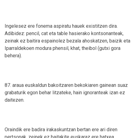
Ingelesez ere fonema aspiratu hauek existitzen dira.
Adibidez: pencil, cat eta table hasierako kontsonanteak,
zeinak ez baitira espainolez bezala ahoskatzen, baizik eta
Iparraldekoen modura phensil, khat, theibol (gutxi gora
behera).
87. araua euskaldun bakoitzaren bekokiaren gainean suaz
grabaturik egon behar litzateke, hain ignoranteak izan ez
daitezen.
Oraindik ere badira irakaskuntzan bertan ere ari diren
pertsonak, zeinek ez baitakite euskaraz ere hatxea