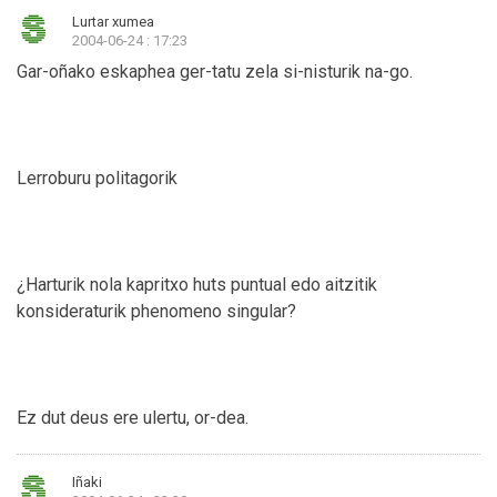
Lurtar xumea
2004-06-24 : 17:23
Gar-oñako eskaphea ger-tatu zela si-nisturik na-go.
Lerroburu politagorik
¿Harturik nola kapritxo huts puntual edo aitzitik
konsideraturik phenomeno singular?
Ez dut deus ere ulertu, or-dea.
Iñaki