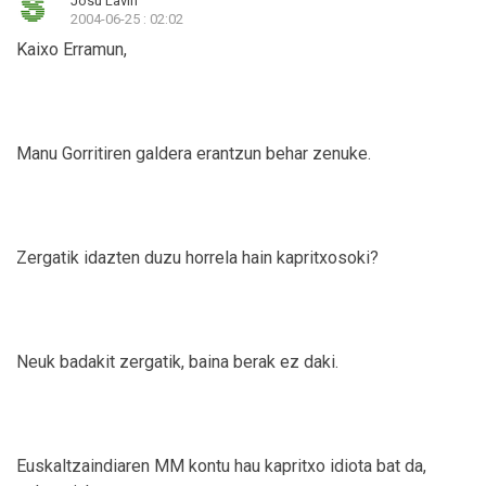
Josu Lavin
2004-06-25 : 02:02
Kaixo Erramun,
Manu Gorritiren galdera erantzun behar zenuke.
Zergatik idazten duzu horrela hain kapritxosoki?
Neuk badakit zergatik, baina berak ez daki.
Euskaltzaindiaren MM kontu hau kapritxo idiota bat da,