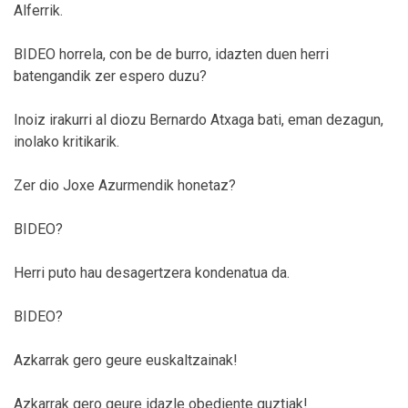
Alferrik.
BIDEO horrela, con be de burro, idazten duen herri
batengandik zer espero duzu?
Inoiz irakurri al diozu Bernardo Atxaga bati, eman dezagun,
inolako kritikarik.
Zer dio Joxe Azurmendik honetaz?
BIDEO?
Herri puto hau desagertzera kondenatua da.
BIDEO?
Azkarrak gero geure euskaltzainak!
Azkarrak gero geure idazle obediente guztiak!