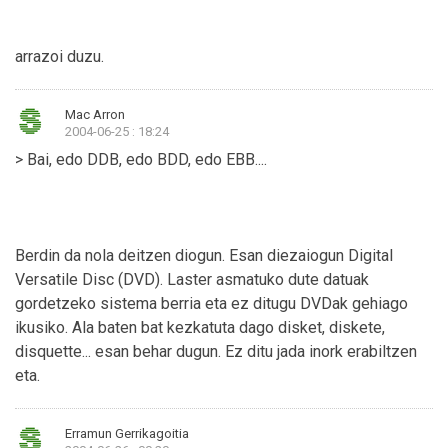
arrazoi duzu.
Mac Arron
2004-06-25 : 18:24
> Bai, edo DDB, edo BDD, edo EBB....
Berdin da nola deitzen diogun. Esan diezaiogun Digital
Versatile Disc (DVD). Laster asmatuko dute datuak
gordetzeko sistema berria eta ez ditugu DVDak gehiago
ikusiko. Ala baten bat kezkatuta dago disket, diskete,
disquette... esan behar dugun. Ez ditu jada inork erabiltzen
eta.
Erramun Gerrikagoitia