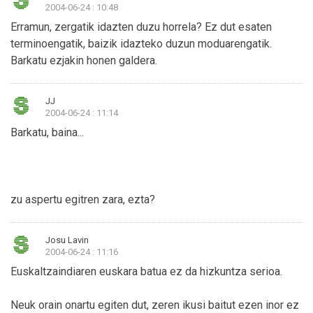
2004-06-24 : 10:48
Erramun, zergatik idazten duzu horrela? Ez dut esaten
terminoengatik, baizik idazteko duzun moduarengatik.
Barkatu ezjakin honen galdera.
JJ
2004-06-24 : 11:14
Barkatu, baina...
zu aspertu egitren zara, ezta?
Josu Lavin
2004-06-24 : 11:16
Euskaltzaindiaren euskara batua ez da hizkuntza serioa.
Neuk orain onartu egiten dut, zeren ikusi baitut ezen inor ez