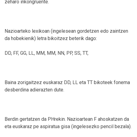
zeharo inkongruente.
Nazioarteko lexikoan (ingelesean gordetzen edo zaintzen
da hobekienik) letra bikoitzez beterik dago:
DD, FF, GG, LL, MM, MM, NN, PP, SS, TT,
Baina zorigaitzez euskaraz DD, LL eta TT bikoteek fonema
desberdina adierazten dute.
Berdin gertatzen da PHrekin. Nazioartean F ahoskatzen da
eta euskaraz pe aspiratua gisa (ingelesezko pencil bezala).