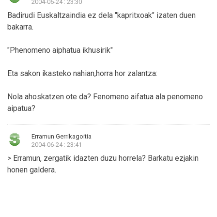
2004-06-24 : 23:30
Badirudi Euskaltzaindia ez dela "kapritxoak" izaten duen
bakarra.
"Phenomeno aiphatua ikhusirik"
Eta sakon ikasteko nahian,horra hor zalantza:
Nola ahoskatzen ote da? Fenomeno aifatua ala penomeno
aipatua?
Erramun Gerrikagoitia
2004-06-24 : 23:41
> Erramun, zergatik idazten duzu horrela? Barkatu ezjakin
honen galdera.