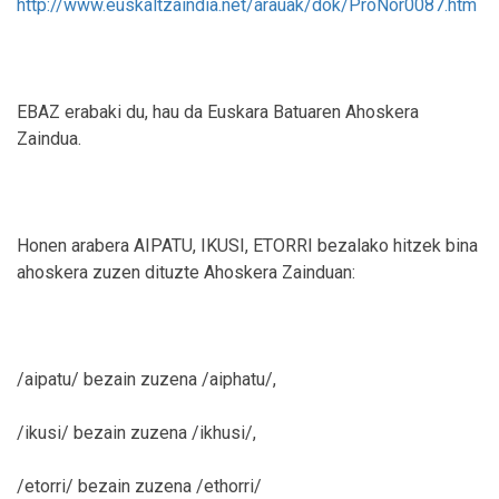
http://www.euskaltzaindia.net/arauak/dok/ProNor0087.htm
EBAZ erabaki du, hau da Euskara Batuaren Ahoskera
Zaindua.
Honen arabera AIPATU, IKUSI, ETORRI bezalako hitzek bina
ahoskera zuzen dituzte Ahoskera Zainduan:
/aipatu/ bezain zuzena /aiphatu/,
/ikusi/ bezain zuzena /ikhusi/,
/etorri/ bezain zuzena /ethorri/