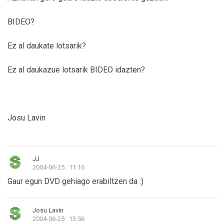
BIDEO?
Ez al daukate lotsarik?
Ez al daukazue lotsarik BIDEO idazten?
Josu Lavin
JJ
2004-06-25 : 11:16
Gaur egun DVD gehiago erabiltzen da :)
Josu Lavin
2004-06-25 : 13:56