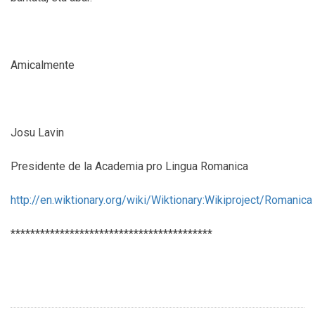
Amicalmente
Josu Lavin
Presidente de la Academia pro Lingua Romanica
http://en.wiktionary.org/wiki/Wiktionary:Wikiproject/Romanica
*****************************************