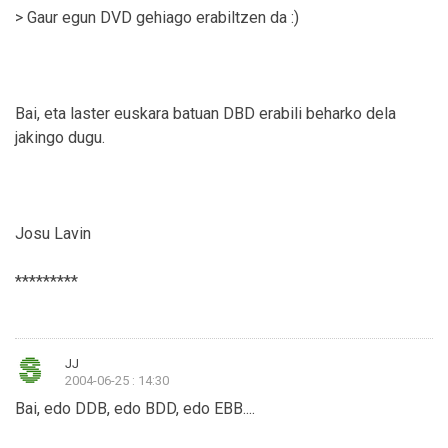
> Gaur egun DVD gehiago erabiltzen da :)
Bai, eta laster euskara batuan DBD erabili beharko dela
jakingo dugu.
Josu Lavin
*********
JJ
2004-06-25 : 14:30
Bai, edo DDB, edo BDD, edo EBB....