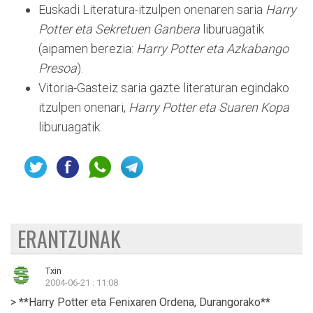
Euskadi Literatura-itzulpen onenaren saria
Harry
Potter eta Sekretuen Ganbera
liburuagatik
(aipamen berezia:
Harry Potter eta Azkabango
Presoa
).
Vitoria-Gasteiz saria gazte literaturan egindako
itzulpen onenari,
Harry Potter eta Suaren Kopa
liburuagatik.
ERANTZUNAK
Txin
2004-06-21 : 11:08
> **Harry Potter eta Fenixaren Ordena, Durangorako**