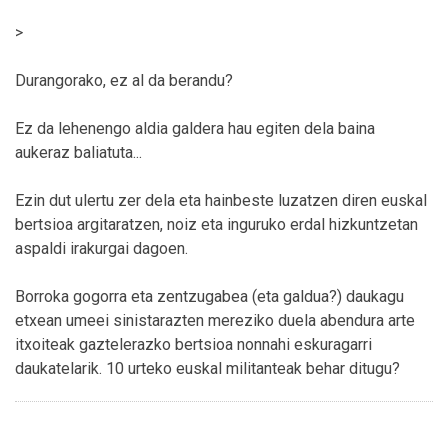
>
Durangorako, ez al da berandu?
Ez da lehenengo aldia galdera hau egiten dela baina
aukeraz baliatuta...
Ezin dut ulertu zer dela eta hainbeste luzatzen diren euskal
bertsioa argitaratzen, noiz eta inguruko erdal hizkuntzetan
aspaldi irakurgai dagoen.
Borroka gogorra eta zentzugabea (eta galdua?) daukagu
etxean umeei sinistarazten mereziko duela abendura arte
itxoiteak gaztelerazko bertsioa nonnahi eskuragarri
daukatelarik. 10 urteko euskal militanteak behar ditugu?