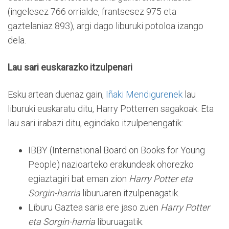
(ingelesez 766 orrialde, frantsesez 975 eta
gaztelaniaz 893), argi dago liburuki potoloa izango
dela.
Lau sari euskarazko itzulpenari
Esku artean duenaz gain,
Iñaki Mendigurenek
lau
liburuki euskaratu ditu, Harry Potterren sagakoak. Eta
lau sari irabazi ditu, egindako itzulpenengatik:
IBBY (International Board on Books for Young
People) nazioarteko erakundeak ohorezko
egiaztagiri bat eman zion
Harry Potter eta
Sorgin-harria
liburuaren itzulpenagatik.
Liburu Gaztea saria ere jaso zuen
Harry Potter
eta Sorgin-harria
liburuagatik.