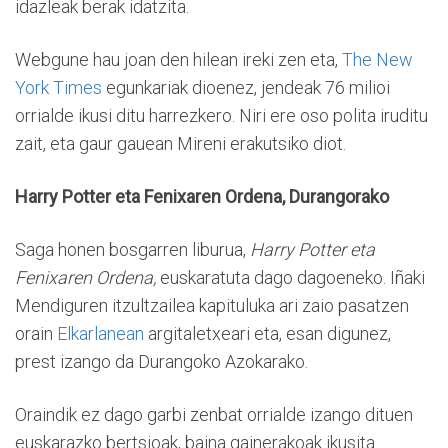
idazleak berak idatzita.
Webgune hau joan den hilean ireki zen eta,
The New
York Times
egunkariak dioenez, jendeak 76 milioi
orrialde ikusi ditu harrezkero. Niri ere oso polita iruditu
zait, eta gaur gauean Mireni erakutsiko diot.
Harry Potter eta Fenixaren Ordena, Durangorako
Saga honen bosgarren liburua,
Harry Potter eta
Fenixaren Ordena,
euskaratuta dago dagoeneko. Iñaki
Mendiguren itzultzailea kapituluka ari zaio pasatzen
orain
Elkarlanean
argitaletxeari eta, esan digunez,
prest izango da Durangoko Azokarako.
Oraindik ez dago garbi zenbat orrialde izango dituen
euskarazko bertsioak, baina gainerakoak ikusita