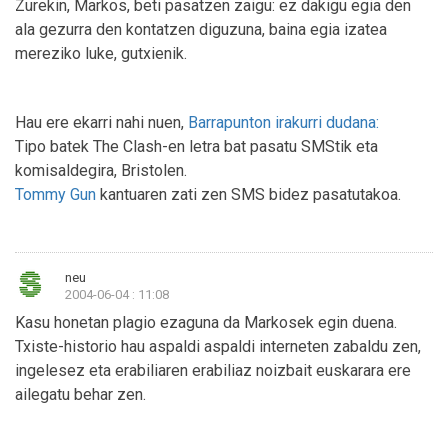
Zurekin, Markos, beti pasatzen zaigu: ez dakigu egia den
ala gezurra den kontatzen diguzuna, baina egia izatea
mereziko luke, gutxienik.
Hau ere ekarri nahi nuen,
Barrapunton irakurri dudana:
Tipo batek The Clash-en letra bat pasatu SMStik eta
komisaldegira, Bristolen.
Tommy Gun
kantuaren zati zen SMS bidez pasatutakoa.
neu
2004-06-04 : 11:08
Kasu honetan plagio ezaguna da Markosek egin duena.
Txiste-historio hau aspaldi aspaldi interneten zabaldu zen,
ingelesez eta erabiliaren erabiliaz noizbait euskarara ere
ailegatu behar zen.