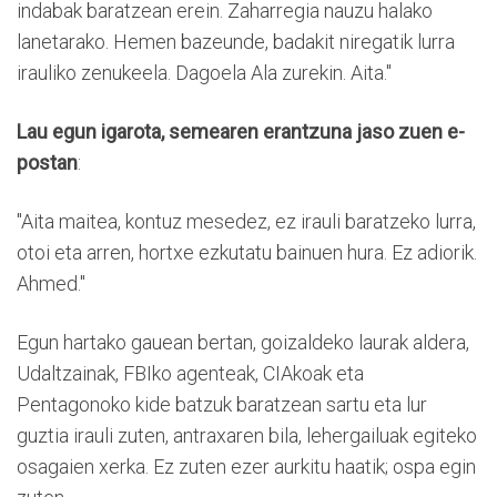
indabak baratzean erein. Zaharregia nauzu halako
lanetarako. Hemen bazeunde, badakit niregatik lurra
irauliko zenukeela. Dagoela Ala zurekin. Aita."
Lau egun igarota, semearen erantzuna jaso zuen e-
postan
:
"Aita maitea, kontuz mesedez, ez irauli baratzeko lurra,
otoi eta arren, hortxe ezkutatu bainuen hura. Ez adiorik.
Ahmed."
Egun hartako gauean bertan, goizaldeko laurak aldera,
Udaltzainak, FBIko agenteak, CIAkoak eta
Pentagonoko kide batzuk baratzean sartu eta lur
guztia irauli zuten, antraxaren bila, lehergailuak egiteko
osagaien xerka. Ez zuten ezer aurkitu haatik; ospa egin