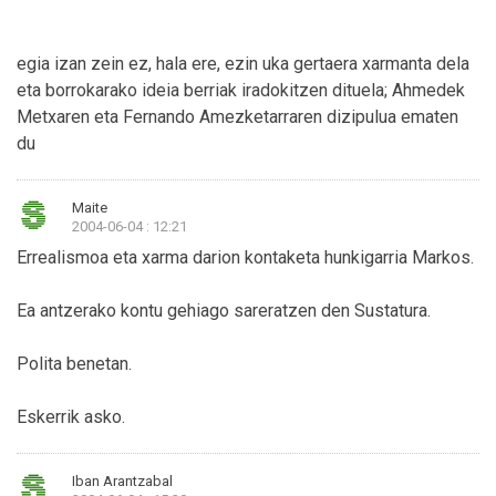
egia izan zein ez, hala ere, ezin uka gertaera xarmanta dela
eta borrokarako ideia berriak iradokitzen dituela; Ahmedek
Metxaren eta Fernando Amezketarraren dizipulua ematen
du
Maite
2004-06-04 : 12:21
Errealismoa eta xarma darion kontaketa hunkigarria Markos.
Ea antzerako kontu gehiago sareratzen den Sustatura.
Polita benetan.
Eskerrik asko.
Iban Arantzabal