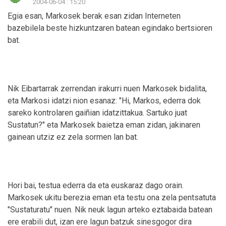
2004-06-04 : 15:20
Egia esan, Markosek berak esan zidan Interneten
bazebilela beste hizkuntzaren batean egindako bertsioren
bat.
Nik Eibartarrak zerrendan irakurri nuen Markosek bidalita,
eta Markosi idatzi nion esanaz: "Hi, Markos, ederra dok
sareko kontrolaren gaiñian idatzittakua. Sartuko juat
Sustatun?" eta Markosek baietza eman zidan, jakinaren
gainean utziz ez zela sormen lan bat.
Hori bai, testua ederra da eta euskaraz dago orain.
Markosek ukitu berezia eman eta testu ona zela pentsatuta
"Sustaturatu" nuen. Nik neuk lagun arteko eztabaida batean
ere erabili dut, izan ere lagun batzuk sinesgogor dira