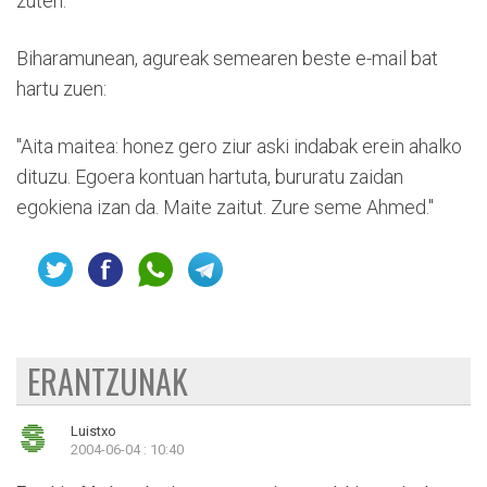
zuten.
Biharamunean, agureak semearen beste e-mail bat
hartu zuen:
"Aita maitea: honez gero ziur aski indabak erein ahalko
dituzu. Egoera kontuan hartuta, bururatu zaidan
egokiena izan da. Maite zaitut. Zure seme Ahmed."
ERANTZUNAK
Luistxo
2004-06-04 : 10:40