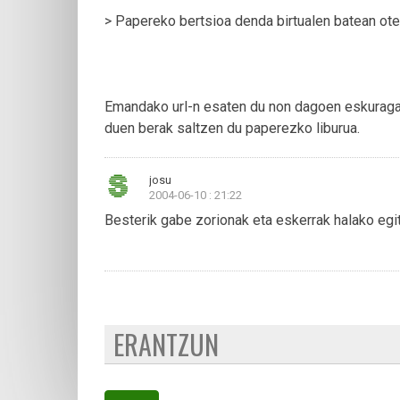
> Papereko bertsioa denda birtualen batean ot
Emandako url-n esaten du non dagoen eskuragarr
duen berak saltzen du paperezko liburua.
josu
2004-06-10 : 21:22
Besterik gabe zorionak eta eskerrak halako eg
ERANTZUN