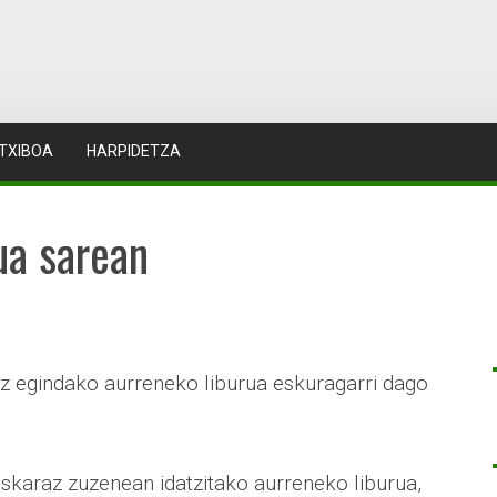
TXIBOA
HARPIDETZA
ua sarean
az egindako aurreneko liburua eskuragarri dago
uskaraz zuzenean idatzitako aurreneko liburua,