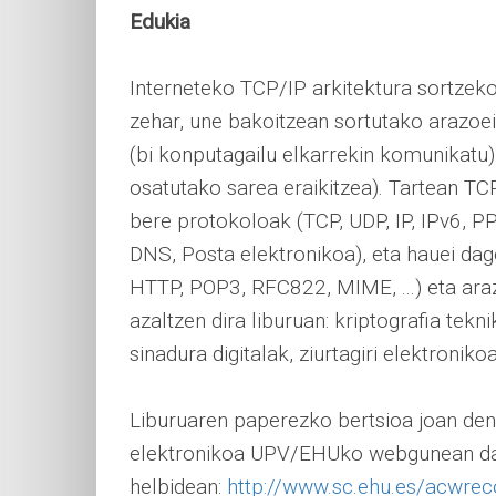
Edukia
Interneteko TCP/IP arkitektura sortzeko
zehar, une bakoitzean sortutako arazoei
(bi konputagailu elkarrekin komunikat
osatutako sarea eraikitzea). Tartean TCP
bere protokoloak (TCP, UDP, IP, IPv6, PP
DNS, Posta elektronikoa), eta hauei da
HTTP, POP3, RFC822, MIME, ...) eta ara
azaltzen dira liburuan: kriptografia tek
sinadura digitalak, ziurtagiri elektronikoa
Liburuaren paperezko bertsioa joan den 
elektronikoa UPV/EHUko webgunean da
helbidean:
http://www.sc.ehu.es/acwre