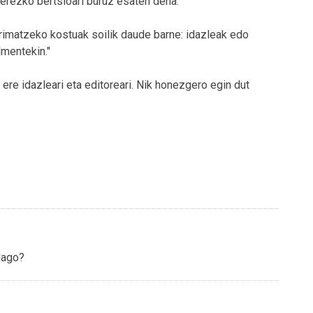
erezko bertsioari buruz esaten dena:
primatzeko kostuak soilik daude barne: idazleak edo
lmentekin."
ere idazleari eta editoreari. Nik honezgero egin dut
dago?