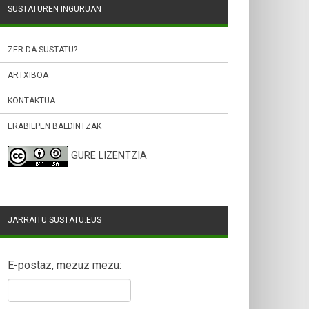
SUSTATUREN INGURUAN
ZER DA SUSTATU?
ARTXIBOA
KONTAKTUA
ERABILPEN BALDINTZAK
GURE LIZENTZIA
JARRAITU SUSTATU.EUS
E-postaz, mezuz mezu: