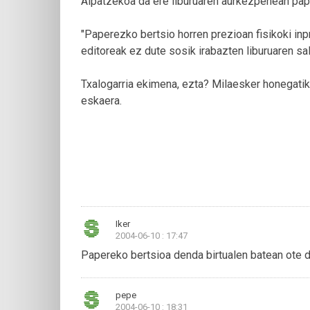
Aipatzekoa da ere liburuaren aurkezpenean pap
"Paperezko bertsio horren prezioan fisikoki in
editoreak ez dute sosik irabazten liburuaren sa
Txalogarria ekimena, ezta? Milaesker honegatik 
eskaera.
Iker
2004-06-10 : 17:47
Papereko bertsioa denda birtualen batean ote 
pepe
2004-06-10 : 18:31