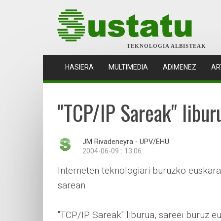
TEKNOLOGIA ALBISTEAK
(CURRENT)
HASIERA
MULTIMEDIA
ADIMENEZ
AR
"TCP/IP Sareak" libur
JM Rivadeneyra - UPV/EHU
2004-06-09 : 13:06
Interneten teknologiari buruzko euskar
sarean.
"TCP/IP Sareak" liburua, sareei buruz e