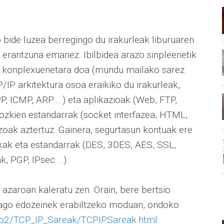
 bide luzea berregingo du irakurleak liburuaren
 erantzuna emanez. Ibilbidea arazo sinpleenetik
u) konplexuenetara doa (mundu mailako sarez
/IP arkitektura osoa eraikiko du irakurleak,
P, ICMP, ARP ...) eta aplikazioak (Web, FTP,
gozkien estandarrak (socket interfazea, HTML,
zoak aztertuz. Gainera, segurtasun kontuak ere
nikak eta estandarrak (DES, 3DES, AES, SSL,
k, PGP, IPsec ...).
azaroan kaleratu zen. Orain, bere bertsio
go edozeinek erabiltzeko moduan, ondoko
co2/TCP_IP_Sareak/TCPIPSareak.html