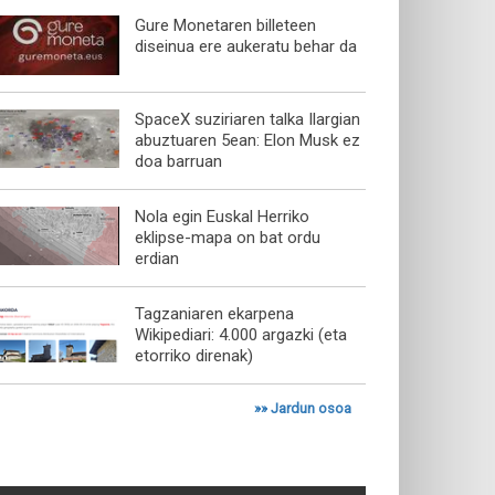
Gure Monetaren billeteen
diseinua ere aukeratu behar da
SpaceX suziriaren talka Ilargian
abuztuaren 5ean: Elon Musk ez
doa barruan
Nola egin Euskal Herriko
eklipse-mapa on bat ordu
erdian
Tagzaniaren ekarpena
Wikipediari: 4.000 argazki (eta
etorriko direnak)
»»
Jardun osoa