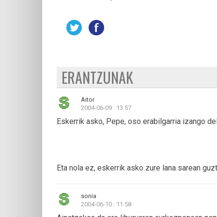
ERANTZUNAK
Aitor
2004-06-09 : 13:57
Eskerrik asko, Pepe, oso erabilgarria izango del
Eta nola ez, eskerrik asko zure lana sarean guz
sonia
2004-06-10 : 11:58