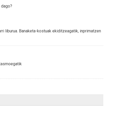
e dago?
i liburua. Banaketa-kostuak ekiditzeagatik, inprimatzen
itasmoegatik