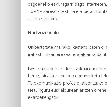
dagoeneko eskuragarri dago Interneten, 
TCP/IP sare-arkitektura eta berari lotu
adierazten dira.
Nori zuzenduta
Unibertsitate mailako ikastaro baten oin
irakaskuntzan ere oso erabilgarria da li
Beste aldetik, bere kabuz ikasi duenarent
beraz, birziklapena edo eguneraketa te
Telekomunikazio profesionaleentzako er
testuinguru euskaldunean aritzen direnen
ekarpenengatik.