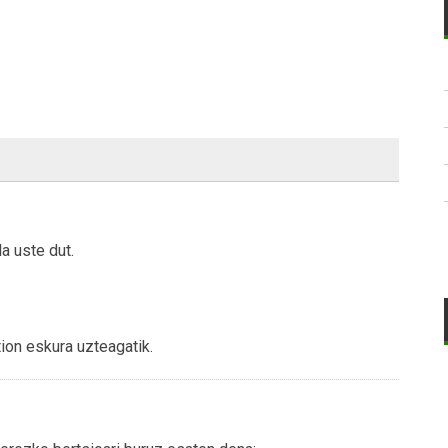
a uste dut.
tion eskura uzteagatik.