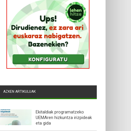
AZKEN ARTIKULUAK
Ekitaldiak programatzeko
UEMAren hizkuntza irizpideak
eta gida