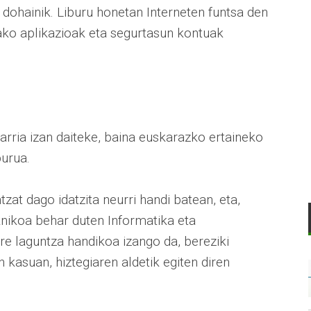
dohainik. Liburu honetan Interneten funtsa den
tako aplikazioak eta segurtasun kontuak
arria izan daiteke, baina euskarazko ertaineko
burua.
zat dago idatzita neurri handi batean, eta,
knikoa behar duten Informatika eta
e laguntza handikoa izango da, bereziki
 kasuan, hiztegiaren aldetik egiten diren