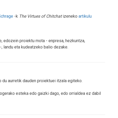
Schrage
-k
The Virtues of Chitchat
izeneko
artikulu
, edozein proiektu mota - enpresa, hezkuntza,
. -, landu eta kudeatzeko balio dezake.
 du aurretik dauden proiektuei itzala egiteko.
ogerako esteka edo gaizki dago, edo orrialdea ez dabil