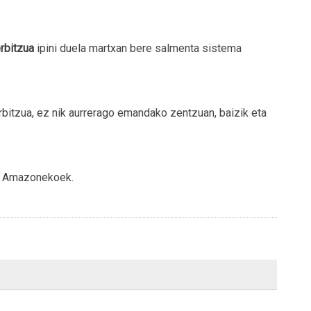
rbitzua
ipini duela martxan bere salmenta sistema
bitzua, ez nik aurrerago emandako zentzuan, baizik eta
te Amazonekoek.