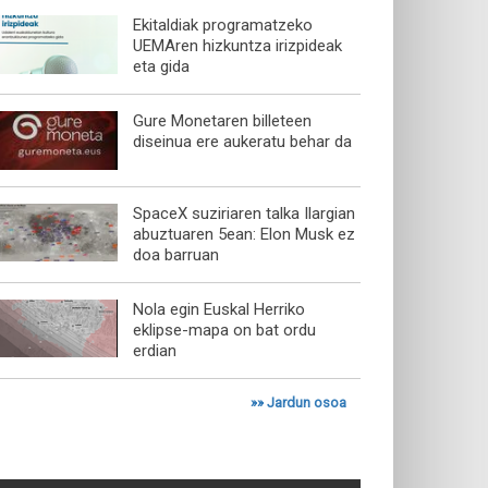
Ekitaldiak programatzeko
UEMAren hizkuntza irizpideak
eta gida
Gure Monetaren billeteen
diseinua ere aukeratu behar da
SpaceX suziriaren talka Ilargian
abuztuaren 5ean: Elon Musk ez
doa barruan
Nola egin Euskal Herriko
eklipse-mapa on bat ordu
erdian
»»
Jardun osoa