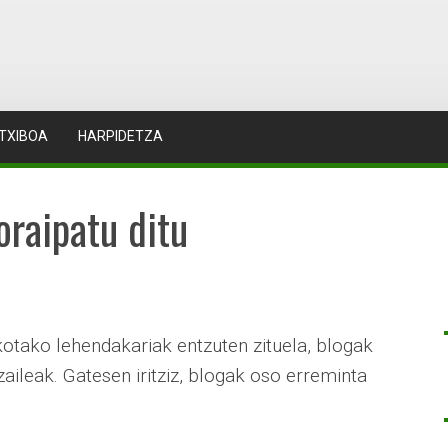
TXIBOA
HARPIDETZA
oraipatu ditu
otako lehendakariak entzuten zituela, blogak
aileak. Gatesen iritziz, blogak oso erreminta