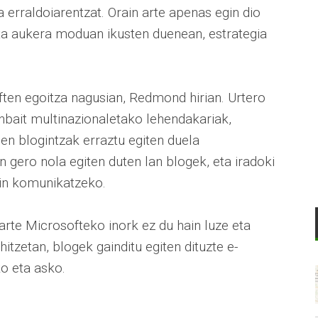
 erraldoiarentzat. Orain arte apenas egin dio
 eta aukera moduan ikusten duenean, estrategia
ften egoitza nagusian, Redmond hirian. Urtero
enbait multinazionaletako lehendakariak,
ien blogintzak erraztu egiten duela
 gero nola egiten duten lan blogek, eta iradoki
kin komunikatzeko.
n arte Microsofteko inork ez du hain luze eta
itzetan, blogek gainditu egiten dituzte e-
 eta asko.