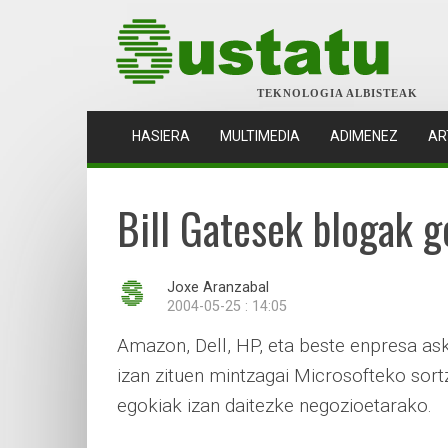
TEKNOLOGIA ALBISTEAK
(CURRENT)
HASIERA
MULTIMEDIA
ADIMENEZ
AR
Bill Gatesek blogak g
Joxe Aranzabal
2004-05-25 : 14:05
Amazon, Dell, HP, eta beste enpresa ask
izan zituen mintzagai Microsofteko sortz
egokiak izan daitezke negozioetarako.