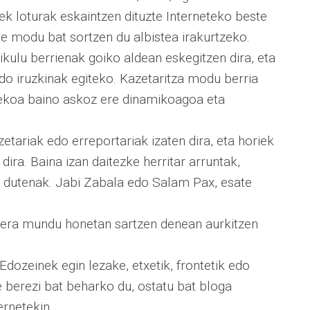
nek loturak eskaintzen dituzte Interneteko beste
e modu bat sortzen du albistea irakurtzeko.
tikulu berrienak goiko aldean eskegitzen dira, eta
o iruzkinak egiteko. Kazetaritza modu berria
tekoa baino askoz ere dinamikoagoa eta
etariak edo erreportariak izaten dira, eta horiek
ira. Baina izan daitezke herritar arruntak,
ez dutenak. Jabi Zabala edo Salam Pax, esate
rbera mundu honetan sartzen denean aurkitzen
Edozeinek egin lezake, etxetik, frontetik edo
e berezi bat beharko du, ostatu bat bloga
ernetekin.