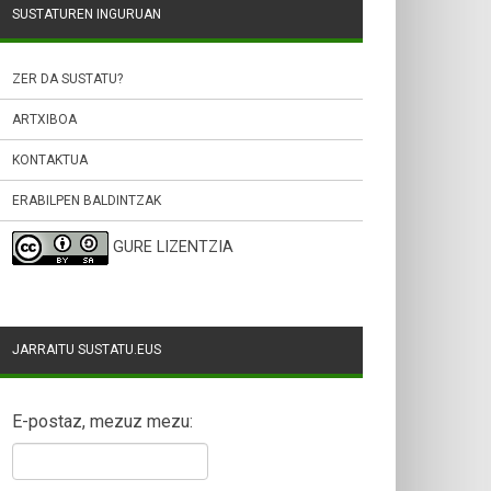
SUSTATUREN INGURUAN
ZER DA SUSTATU?
ARTXIBOA
KONTAKTUA
ERABILPEN BALDINTZAK
GURE LIZENTZIA
JARRAITU SUSTATU.EUS
E-postaz, mezuz mezu: