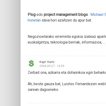
Plog
edo
project management blogs
.
Michael 
honetan
ideia hori azaltzen du apur bat.
Negozioetarako erreminta egokia izateaz aparte
euskalgintza, teknologia berriak, informazioa, ..
Kapt. Kurtz
2004-05-27 : 14:39
Zerbait ona, azkarra eta dohainikoa egin beharko
Ah, beste gauza bat, Luistxo Fernandezen webl
sarean dagoeneko.