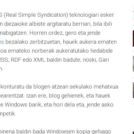
S (Real Simple Syndication) teknologiari esker.
 diezaioke albiste argitaratu berriari, bila ibili
nabigatzen. Horren ordez, gero eta jende
es
bezalako zerbitzuetan, hauek aukera ematen
epasoa emateko norberak aukeratutako hedabide
RSS, RDF edo XML baldin badute, noski, Gari
n.
ft konturatu da blogen atzean sekulako mehatxua
arentzat. Izan ere, blog gehienek, eta hauek
e Windows barik, eta hori dela eta, jende asko
npetik.
behinena baldin bada Windowsen kopia gehiago