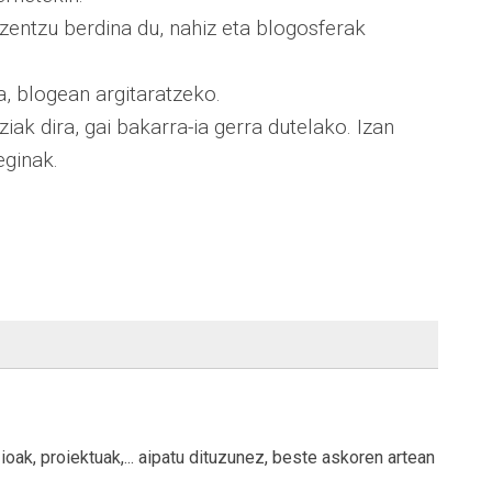
 zentzu berdina du, nahiz eta blogosferak
, blogean argitaratzeko.
ak dira, gai bakarra-ia gerra dutelako. Izan
eginak.
ioak, proiektuak,... aipatu dituzunez, beste askoren artean