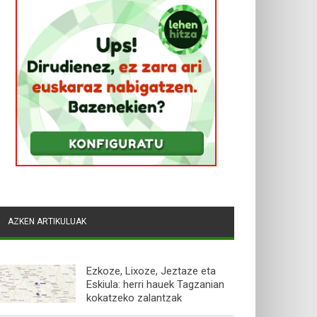
AZKEN ARTIKULUAK
Ezkoze, Lixoze, Jeztaze eta
Eskiula: herri hauek Tagzanian
kokatzeko zalantzak