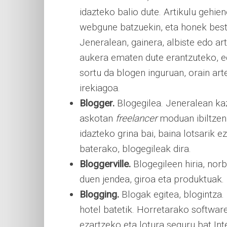
idazteko balio dute. Artikulu gehie
webgune batzuekin, eta honek best
Jeneralean, gainera, albiste edo ar
aukera ematen dute erantzuteko, ed
sortu da blogen inguruan, orain ar
irekiagoa.
Blogger.
Blogegilea. Jeneralean kaz
askotan
freelancer
moduan ibiltzen d
idazteko grina bai, baina lotsarik 
baterako, blogegileak dira.
Bloggerville.
Blogegileen hiria, no
duen jendea, giroa eta produktuak.
Blogging.
Blogak egitea, blogintza. 
hotel batetik. Horretarako softwar
ezartzeko eta lotura seguru bat Int