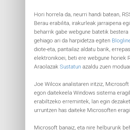
Hori horrela da, neurri handi batean, RS
Berau erabilita, irakurleak jarraipena egin
beharrik gabe webgune batetik bestera 
gehiago ari da harpidetza egiten
Bloglin
diote-eta, pantailaz aldatu barik, err
elektronikoei, beti ere webgune horiek 
Araolazak
Sustatun
azaldu zuen modua
Joe Wilcox analistaren iritziz, Microso
egon daitekeela Windows sistema eragile
erabiltzeko erremintek, lan egin dezaket
urruntzen has daiteke Microsoften eragi
Microsoft banaiz, eta nire helbururik 