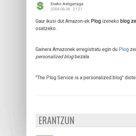
Eneko Astigarraga
2004-06-06 : 21:21
Gaur ikusi dut Amazon-ek
Plog
izeneko
blog ze
osatzeko.
Gainera Amazonek erregistratu egin du
Plog
zer
personalized blog
bezala.
"The Plog Service is a personalized blog" dio
ERANTZUN