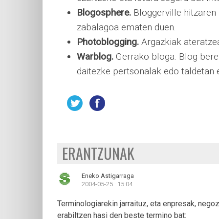
Blogosphere.
Bloggerville hitzaren
zabalagoa ematen duen.
Photoblogging.
Argazkiak ateratzea
Warblog.
Gerrako bloga. Blog berezi
daitezke pertsonalak edo taldetan 
ERANTZUNAK
Eneko Astigarraga
2004-05-25 : 15:04
Terminologiarekin jarraituz, eta enpresak, negoz
erabiltzen hasi den beste termino bat: