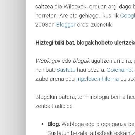
saltzea dio Wilcoxek, orduan argi dago
horretan. Are eta gehiago, ikusirik
Goog
2003an
Blogger
erosi zuenetik.
Hiztegi txiki bat, blogak hobeto ulertzek
Weblogak
edo
blogak
ugaltzen ari dira,
hainbat,
Sustatu
hau bezala,
Goiena.net,
Zabalarena edo
Ingelesen hilerria
Luistx
Blogekin batera, terminologia berria he
zenbait adibide:
Blog.
Webloga edo bloga gauza bera
Sustatun bezala, albisteak eskaintz