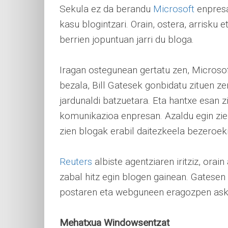
Sekula ez da berandu
Microsoft
enpresa
kasu blogintzari. Orain, ostera, arrisku
berrien jopuntuan jarri du bloga.
Iragan ostegunean gertatu zen, Microso
bezala, Bill Gatesek gonbidatu zituen z
jardunaldi batzuetara. Eta hantxe esan z
komunikazioa enpresan. Azaldu egin zien
zien blogak erabil daitezkeela bezeroe
Reuters
albiste agentziaren iritziz, orai
zabal hitz egin blogen gainean. Gatesen h
postaren eta webguneen eragozpen asko
Mehatxua Windowsentzat