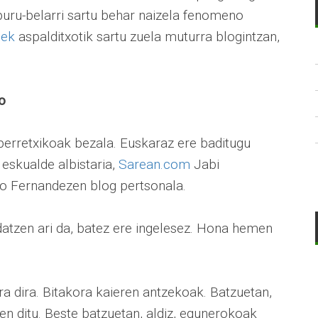
 buru-belarri sartu behar naizela fenomeno
lek
aspalditxotik sartu zuela muturra blogintzan,
o
 perretxikoak bezala. Euskaraz ere baditugu
eskualde albistaria,
Sarean.com
Jabi
o Fernandezen blog pertsonala.
datzen ari da, batez ere ingelesez. Hona hemen
 dira. Bitakora kaieren antzekoak. Batzuetan,
en ditu. Beste batzuetan, aldiz, egunerokoak