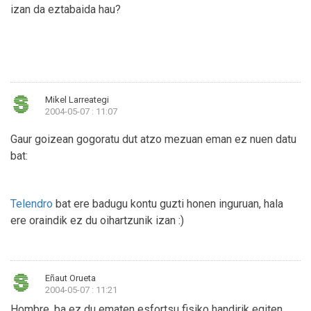
izan da eztabaida hau?
Mikel Larreategi
2004-05-07 : 11:07
Gaur goizean gogoratu dut atzo mezuan eman ez nuen datu
bat:
Telendro
bat ere badugu kontu guzti honen inguruan, hala
ere oraindik ez du oihartzunik izan :)
Eñaut Orueta
2004-05-07 : 11:21
Hombre, ba ez du ematen esfortsu fisiko handirik egiten