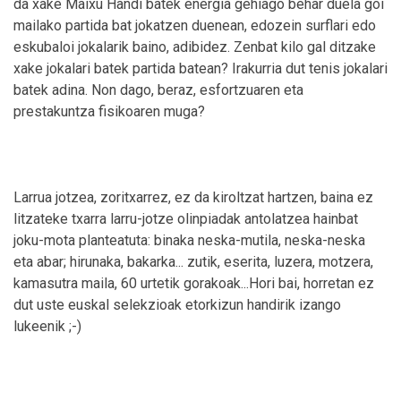
da xake Maixu Handi batek energia gehiago behar duela goi
mailako partida bat jokatzen duenean, edozein surflari edo
eskubaloi jokalarik baino, adibidez. Zenbat kilo gal ditzake
xake jokalari batek partida batean? Irakurria dut tenis jokalari
batek adina. Non dago, beraz, esfortzuaren eta
prestakuntza fisikoaren muga?
Larrua jotzea, zoritxarrez, ez da kiroltzat hartzen, baina ez
litzateke txarra larru-jotze olinpiadak antolatzea hainbat
joku-mota planteatuta: binaka neska-mutila, neska-neska
eta abar; hirunaka, bakarka... zutik, eserita, luzera, motzera,
kamasutra maila, 60 urtetik gorakoak...Hori bai, horretan ez
dut uste euskal selekzioak etorkizun handirik izango
lukeenik ;-)