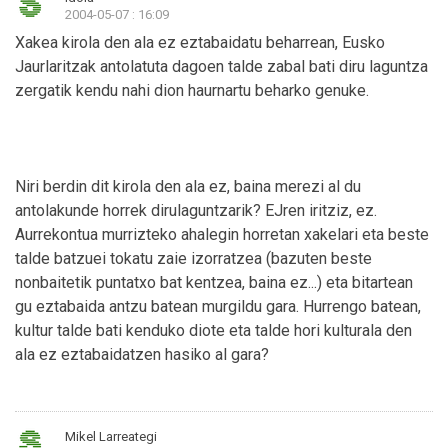
2004-05-07 : 16:09
Xakea kirola den ala ez eztabaidatu beharrean, Eusko
Jaurlaritzak antolatuta dagoen talde zabal bati diru laguntza
zergatik kendu nahi dion haurnartu beharko genuke.
Niri berdin dit kirola den ala ez, baina merezi al du
antolakunde horrek dirulaguntzarik? EJren iritziz, ez.
Aurrekontua murrizteko ahalegin horretan xakelari eta beste
talde batzuei tokatu zaie izorratzea (bazuten beste
nonbaitetik puntatxo bat kentzea, baina ez...) eta bitartean
gu eztabaida antzu batean murgildu gara. Hurrengo batean,
kultur talde bati kenduko diote eta talde hori kulturala den
ala ez eztabaidatzen hasiko al gara?
Mikel Larreategi