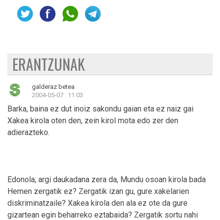
ERANTZUNAK
galderaz betea
2004-05-07 : 11:03
Barka, baina ez dut inoiz sakondu gaian eta ez naiz gai
Xakea kirola oten den, zein kirol mota edo zer den
adierazteko.
Edonola, argi daukadana zera da, Mundu osoan kirola bada
Hemen zergatik ez? Zergatik izan gu, gure xakelarien
diskriminatzaile? Xakea kirola den ala ez ote da gure
gizartean egin beharreko eztabaida? Zergatik sortu nahi