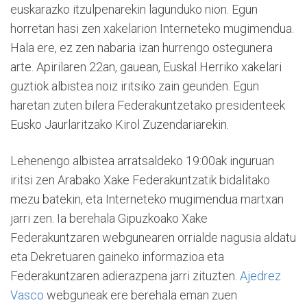
euskarazko itzulpenarekin lagunduko nion. Egun
horretan hasi zen xakelarion Interneteko mugimendua.
Hala ere, ez zen nabaria izan hurrengo ostegunera
arte. Apirilaren 22an, gauean, Euskal Herriko xakelari
guztiok albistea noiz iritsiko zain geunden. Egun
haretan zuten bilera Federakuntzetako presidenteek
Eusko Jaurlaritzako Kirol Zuzendariarekin.
Lehenengo albistea arratsaldeko 19:00ak inguruan
iritsi zen Arabako Xake Federakuntzatik bidalitako
mezu batekin, eta Interneteko mugimendua martxan
jarri zen. Ia berehala Gipuzkoako Xake
Federakuntzaren webgunearen orrialde nagusia aldatu
eta Dekretuaren gaineko informazioa eta
Federakuntzaren adierazpena jarri zituzten.
Ajedrez
Vasco
webguneak ere berehala eman zuen