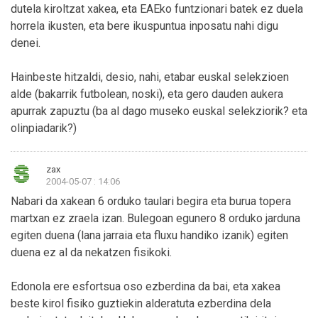
dutela kiroltzat xakea, eta EAEko funtzionari batek ez duela
horrela ikusten, eta bere ikuspuntua inposatu nahi digu
denei.
Hainbeste hitzaldi, desio, nahi, etabar euskal selekzioen
alde (bakarrik futbolean, noski), eta gero dauden aukera
apurrak zapuztu (ba al dago museko euskal selekziorik? eta
olinpiadarik?)
zax
2004-05-07 : 14:06
Nabari da xakean 6 orduko taulari begira eta burua topera
martxan ez zraela izan. Bulegoan egunero 8 orduko jarduna
egiten duena (lana jarraia eta fluxu handiko izanik) egiten
duena ez al da nekatzen fisikoki.
Edonola ere esfortsua oso ezberdina da bai, eta xakea
beste kirol fisiko guztiekin alderatuta ezberdina dela