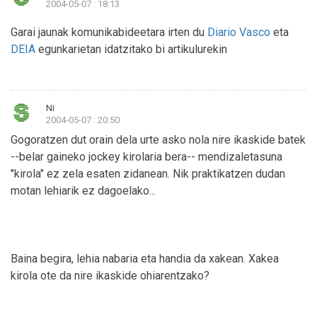
2004-05-07 : 18:13
Garai jaunak komunikabideetara irten du
Diario Vasco
eta
DEIA
egunkarietan idatzitako bi artikulurekin
Ni
2004-05-07 : 20:50
Gogoratzen dut orain dela urte asko nola nire ikaskide batek
--belar gaineko jockey kirolaria bera-- mendizaletasuna
"kirola" ez zela esaten zidanean. Nik praktikatzen dudan
motan lehiarik ez dagoelako...
Baina begira, lehia nabaria eta handia da xakean. Xakea
kirola ote da nire ikaskide ohiarentzako?