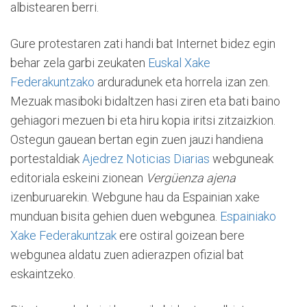
albistearen berri.
Gure protestaren zati handi bat Internet bidez egin
behar zela garbi zeukaten
Euskal Xake
Federakuntzako
arduradunek eta horrela izan zen.
Mezuak masiboki bidaltzen hasi ziren eta bati baino
gehiagori mezuen bi eta hiru kopia iritsi zitzaizkion.
Ostegun gauean bertan egin zuen jauzi handiena
portestaldiak
Ajedrez Noticias Diarias
webguneak
editoriala eskeini zionean
Vergüenza ajena
izenburuarekin. Webgune hau da Espainian xake
munduan bisita gehien duen webgunea.
Espainiako
Xake Federakuntzak
ere ostiral goizean bere
webgunea aldatu zuen adierazpen ofizial bat
eskaintzeko.