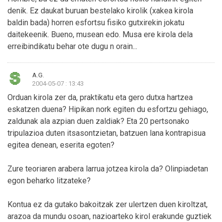
denik. Ez daukat buruan bestelako kirolik (xakea kirola
baldin bada) horren esfortsu fisiko gutxirekin jokatu
daitekeenik. Bueno, musean edo. Musa ere kirola dela
erreibindikatu behar ote dugu n orain...
A.G.
2004-05-07 : 13:43
Orduan kirola zer da, praktikatu eta gero dutxa hartzea
eskatzen duena? Hipikan nork egiten du esfortzu gehiago,
zaldunak ala azpian duen zaldiak? Eta 20 pertsonako
tripulazioa duten itsasontzietan, batzuen lana kontrapisua
egitea denean, eserita egoten?
Zure teoriaren arabera larrua jotzea kirola da? Olinpiadetan
egon beharko litzateke?
Kontua ez da gutako bakoitzak zer ulertzen duen kiroltzat,
arazoa da mundu osoan, nazioarteko kirol erakunde guztiek