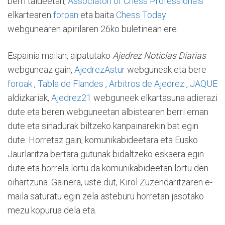
berri taldeetan,
Associaton of Chess Professionals
elkartearen
foroan
eta baita
Chess Today
webgunearen apirilaren 26ko buletinean ere.
Espainia mailan, aipatutako
Ajedrez Noticias Diarias
webguneaz gain,
AjedrezAstur
webguneak eta bere
foroak
,
Tabla de Flandes
,
Arbitros de Ajedrez
,
JAQUE
aldizkariak,
Ajedrez21
webguneek elkartasuna adierazi
dute eta beren webguneetan albistearen berri eman
dute eta sinadurak biltzeko kanpainarekin bat egin
dute. Horretaz gain, komunikabideetara eta Eusko
Jaurlaritza bertara gutunak bidaltzeko eskaera egin
dute eta horrela lortu da komunikabideetan lortu den
oihartzuna. Gainera, uste dut, Kirol Zuzendaritzaren e-
maila saturatu egin zela asteburu horretan jasotako
mezu kopurua dela eta.