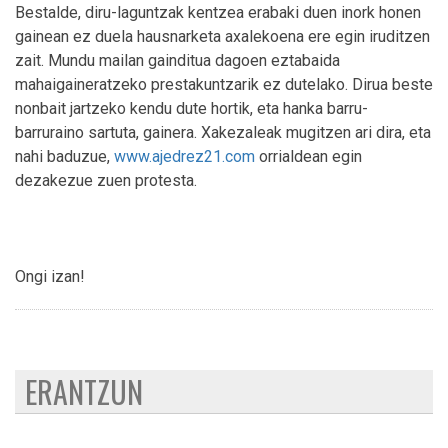
Bestalde, diru-laguntzak kentzea erabaki duen inork honen
gainean ez duela hausnarketa axalekoena ere egin iruditzen
zait. Mundu mailan gainditua dagoen eztabaida
mahaigaineratzeko prestakuntzarik ez dutelako. Dirua beste
nonbait jartzeko kendu dute hortik, eta hanka barru-
barruraino sartuta, gainera. Xakezaleak mugitzen ari dira, eta
nahi baduzue,
www.ajedrez21.com
orrialdean egin
dezakezue zuen protesta.
Ongi izan!
ERANTZUN