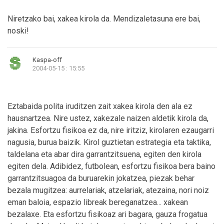
Niretzako bai, xakea kirola da. Mendizaletasuna ere bai,
noski!
Kaspa-off
2004-05-15 : 15:55
Eztabaida polita iruditzen zait xakea kirola den ala ez
hausnartzea. Nire ustez, xakezale naizen aldetik kirola da,
jakina. Esfortzu fisikoa ez da, nire iritziz, kirolaren ezaugarri
nagusia, burua baizik. Kirol guztietan estrategia eta taktika,
taldelana eta abar dira garrantzitsuena, egiten den kirola
egiten dela. Adibidez, futbolean, esfortzu fisikoa bera baino
garrantzitsuagoa da buruarekin jokatzea, piezak behar
bezala mugitzea: aurrelariak, atzelariak, atezaina, nori noiz
eman baloia, espazio libreak bereganatzea... xakean
bezalaxe. Eta esfortzu fisikoaz ari bagara, gauza frogatua