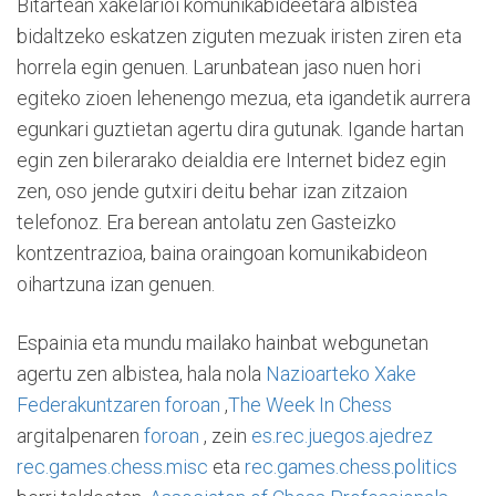
Bitartean xakelarioi komunikabideetara albistea
bidaltzeko eskatzen ziguten mezuak iristen ziren eta
horrela egin genuen. Larunbatean jaso nuen hori
egiteko zioen lehenengo mezua, eta igandetik aurrera
egunkari guztietan agertu dira gutunak. Igande hartan
egin zen bilerarako deialdia ere Internet bidez egin
zen, oso jende gutxiri deitu behar izan zitzaion
telefonoz. Era berean antolatu zen Gasteizko
kontzentrazioa, baina oraingoan komunikabideon
oihartzuna izan genuen.
Espainia eta mundu mailako hainbat webgunetan
agertu zen albistea, hala nola
Nazioarteko Xake
Federakuntzaren
foroan
,
The Week In Chess
argitalpenaren
foroan
, zein
es.rec.juegos.ajedrez
rec.games.chess.misc
eta
rec.games.chess.politics