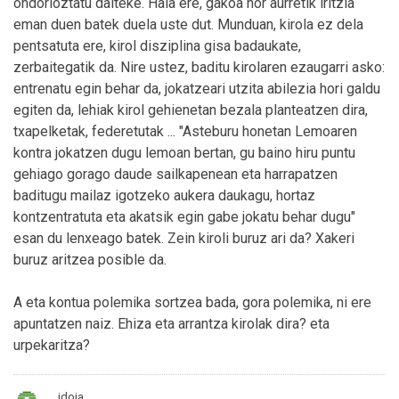
ondorioztatu daiteke. Hala ere, gakoa hor aurretik iritzia
eman duen batek duela uste dut. Munduan, kirola ez dela
pentsatuta ere, kirol disziplina gisa badaukate,
zerbaitegatik da. Nire ustez, baditu kirolaren ezaugarri asko:
entrenatu egin behar da, jokatzeari utzita abilezia hori galdu
egiten da, lehiak kirol gehienetan bezala planteatzen dira,
txapelketak, federetutak ... "Asteburu honetan Lemoaren
kontra jokatzen dugu lemoan bertan, gu baino hiru puntu
gehiago gorago daude sailkapenean eta harrapatzen
baditugu mailaz igotzeko aukera daukagu, hortaz
kontzentratuta eta akatsik egin gabe jokatu behar dugu"
esan du lenxeago batek. Zein kiroli buruz ari da? Xakeri
buruz aritzea posible da.
A eta kontua polemika sortzea bada, gora polemika, ni ere
apuntatzen naiz. Ehiza eta arrantza kirolak dira? eta
urpekaritza?
idoia