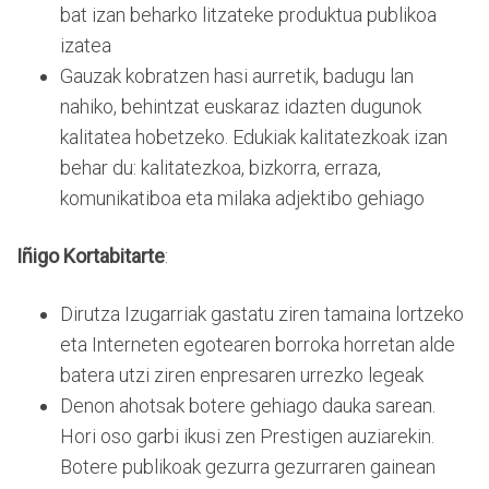
bat izan beharko litzateke produktua publikoa
izatea
Gauzak kobratzen hasi aurretik, badugu lan
nahiko, behintzat euskaraz idazten dugunok
kalitatea hobetzeko. Edukiak kalitatezkoak izan
behar du: kalitatezkoa, bizkorra, erraza,
komunikatiboa eta milaka adjektibo gehiago
Iñigo Kortabitarte
:
Dirutza Izugarriak gastatu ziren tamaina lortzeko
eta Interneten egotearen borroka horretan alde
batera utzi ziren enpresaren urrezko legeak
Denon ahotsak botere gehiago dauka sarean.
Hori oso garbi ikusi zen Prestigen auziarekin.
Botere publikoak gezurra gezurraren gainean