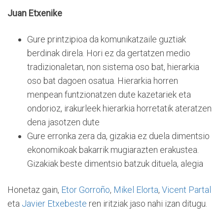
Juan Etxenike
Gure printzipioa da komunikatzaile guztiak
berdinak direla. Hori ez da gertatzen medio
tradizionaletan, non sistema oso bat, hierarkia
oso bat dagoen osatua. Hierarkia horren
menpean funtzionatzen dute kazetariek eta
ondorioz, irakurleek hierarkia horretatik ateratzen
dena jasotzen dute
Gure erronka zera da, gizakia ez duela dimentsio
ekonomikoak bakarrik mugiarazten erakustea.
Gizakiak beste dimentsio batzuk dituela, alegia
Honetaz gain,
Etor Gorroño
,
Mikel Elorta
,
Vicent Partal
eta
Javier Etxebeste
ren iritziak jaso nahi izan ditugu.