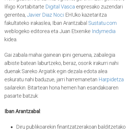
Iñigo Kortabitarte
Digital Vasca
enpresako zuzendari
gerentea,
Javier Diaz Noci
EHUko kazetaritza
fakultateko irakaslea, Iban Arantzabal
Sustatu.com
weblogeko editorea eta Juan Etxenike
Indymedia
kidea.
Gai zabala mahai gainean ipini genuena, zabalegia
albiste batean laburtzeko, beraz, osorik irakurri nahi
duenak Sareko Argiatik egin dezala edota alea
eskuratu nahi baduzue, jarri harremanetan
Harpidetza
sailarekin. Bitartean hona hemen han esandakoaren
pasarte batzuk:
Iban Arantzabal
:
Diru publikoarekin finantzatzerakoan balditzetako