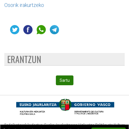
Osorik irakurtzeko
ERANTZUN
Sartu
CodeSyntaxek kudeatua,
Eusko Jaurlaritzaren Hizkuntza Politika eta Kultura