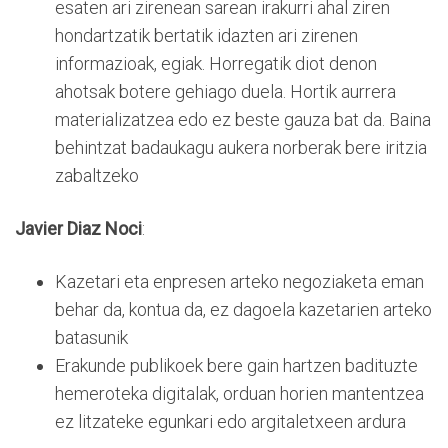
esaten ari zirenean sarean irakurri ahal ziren
hondartzatik bertatik idazten ari zirenen
informazioak, egiak. Horregatik diot denon
ahotsak botere gehiago duela. Hortik aurrera
materializatzea edo ez beste gauza bat da. Baina
behintzat badaukagu aukera norberak bere iritzia
zabaltzeko
Javier Diaz Noci
:
Kazetari eta enpresen arteko negoziaketa eman
behar da, kontua da, ez dagoela kazetarien arteko
batasunik
Erakunde publikoek bere gain hartzen badituzte
hemeroteka digitalak, orduan horien mantentzea
ez litzateke egunkari edo argitaletxeen ardura