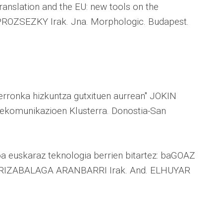
anslation and the EU: new tools on the
ROZSEZKY Irak. Jna. Morphologic. Budapest.
 erronka hizkuntza gutxituen aurrean" JOKIN
ekomunikazioen Klusterra. Donostia-San
ioa euskaraz teknologia berrien bitartez: baGOAZ
ARRIZABALAGA ARANBARRI Irak. And. ELHUYAR