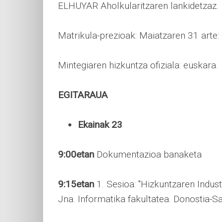
ELHUYAR Aholkularitzaren lankidetzaz.
Matrikula-prezioak: Maiatzaren 31 arte: 
Mintegiaren hizkuntza ofiziala: euskara.
EGITARAUA
Ekainak 23
9:00etan
Dokumentazioa banaketa
9:15etan
1. Sesioa: "Hizkuntzaren Indus
Jna. Informatika fakultatea. Donostia-