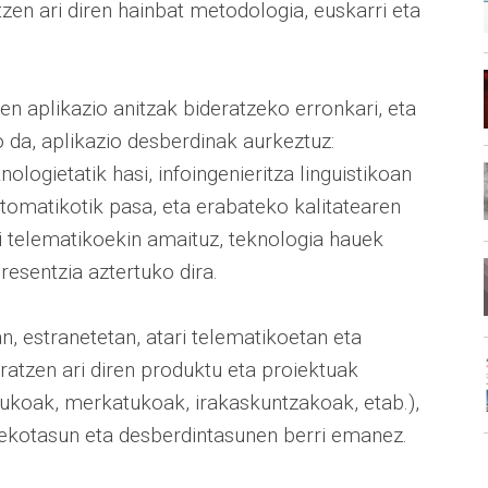
zen ari diren hainbat metodologia, euskarri eta
en aplikazio anitzak bideratzeko erronkari, eta
 da, aplikazio desberdinak aurkeztuz:
nologietatik hasi, infoingenieritza linguistikoan
tomatikotik pasa, eta erabateko kalitatearen
ri telematikoekin amaituz, teknologia hauek
esentzia aztertuko dira.
n, estranetetan, atari telematikoetan eta
atzen ari diren produktu eta proiektuak
koak, merkatukoak, irakaskuntzakoak, etab.),
zekotasun eta desberdintasunen berri emanez.