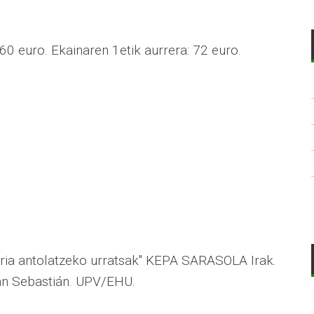
60 euro. Ekainaren 1etik aurrera: 72 euro.
tria antolatzeko urratsak" KEPA SARASOLA Irak.
San Sebastián. UPV/EHU.