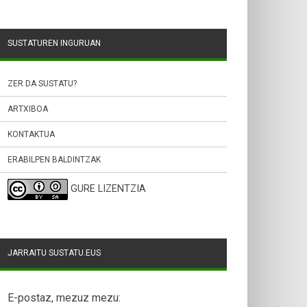
SUSTATUREN INGURUAN
ZER DA SUSTATU?
ARTXIBOA
KONTAKTUA
ERABILPEN BALDINTZAK
GURE LIZENTZIA
JARRAITU SUSTATU.EUS
E-postaz, mezuz mezu: