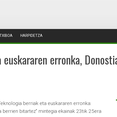
TXIBOA
HARPIDETZA
a euskararen erronka, Donost
Teknologia berriak eta euskararen erronka:
 berrien bitartez" mintegia ekainak 23tik 25era