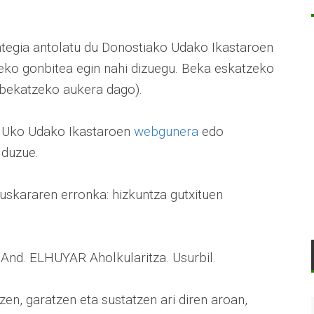
egia antolatu du Donostiako Udako Ikastaroen
zeko gonbitea egin nahi dizuegu. Beka eskatzeko
bekatzeko aukera dago).
EHUko Udako Ikastaroen
webgunera
edo
 duzue.
euskararen erronka: hizkuntza gutxituen
. And. ELHUYAR Aholkularitza. Usurbil.
tzen, garatzen eta sustatzen ari diren aroan,