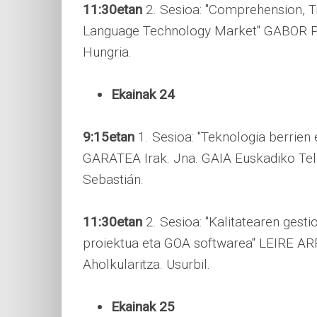
11:30etan
2. Sesioa: "Comprehension, Tr
Language Technology Market" GABOR P
Hungria.
Ekainak 24
9:15etan
1. Sesioa: "Teknologia berrien
GARATEA Irak. Jna. GAIA Euskadiko Tel
Sebastián.
11:30etan
2. Sesioa: "Kalitatearen gest
proiektua eta GOA softwarea" LEIRE 
Aholkularitza. Usurbil.
Ekainak 25