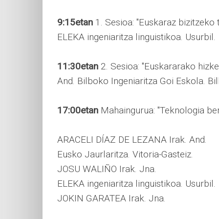
9:15etan
1. Sesioa: "Euskaraz bizitzeko
ELEKA ingeniaritza linguistikoa. Usurbil.
11:30etan
2. Sesioa: "Euskararako hiz
And. Bilboko Ingeniaritza Goi Eskola. B
17:00etan
Mahaingurua: "Teknologia ber
ARACELI DÍAZ DE LEZANA Irak. And.
Eusko Jaurlaritza. Vitoria-Gasteiz.
JOSU WALIÑO Irak. Jna.
ELEKA ingeniaritza linguistikoa. Usurbil.
JOKIN GARATEA Irak. Jna.