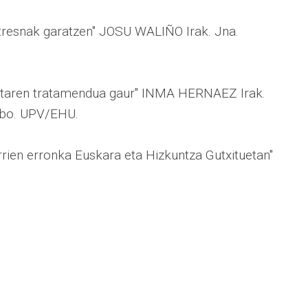
 tresnak garatzen" JOSU WALIÑO Irak. Jna.
ketaren tratamendua gaur" INMA HERNAEZ Irak.
ilbo. UPV/EHU.
rien erronka Euskara eta Hizkuntza Gutxituetan"