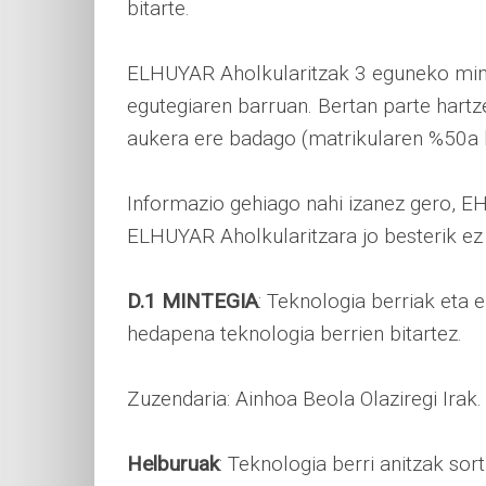
bitarte.
ELHUYAR Aholkularitzak 3 eguneko mint
egutegiaren barruan. Bertan parte hart
aukera ere badago (matrikularen %50a 
Informazio gehiago nahi izanez gero, 
ELHUYAR Aholkularitzara jo besterik ez
D.1 MINTEGIA
: Teknologia berriak eta 
hedapena teknologia berrien bitartez.
Zuzendaria: Ainhoa Beola Olaziregi Irak
Helburuak
: Teknologia berri anitzak sor