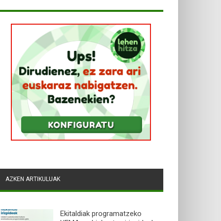
AZKEN ARTIKULUAK
Ekitaldiak programatzeko