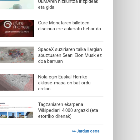
UEMAren hizkuntza irizpideak
eta gida
Gure Monetaren billeteen
diseinua ere aukeratu behar da
SpaceX suziriaren talka Ilargian
abuztuaren 5ean: Elon Musk ez
doa barruan
Nola egin Euskal Herriko
eklipse-mapa on bat ordu
erdian
Tagzaniaren ekarpena
Wikipediari: 4.000 argazki (eta
etorriko direnak)
»»
Jardun osoa