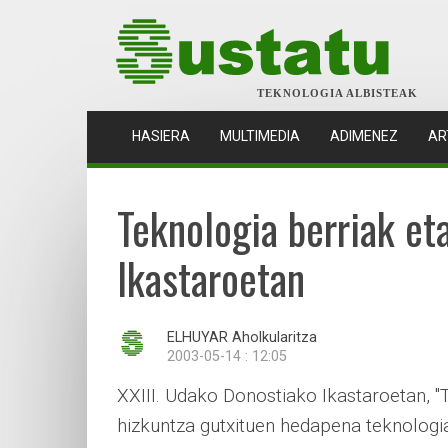
TEKNOLOGIA ALBISTEAK
(CURRENT)
HASIERA
MULTIMEDIA
ADIMENEZ
AR
Teknologia berriak et
Ikastaroetan
ELHUYAR Aholkularitza
2003-05-14 : 12:05
XXIII. Udako Donostiako Ikastaroetan, "
hizkuntza gutxituen hedapena teknologia