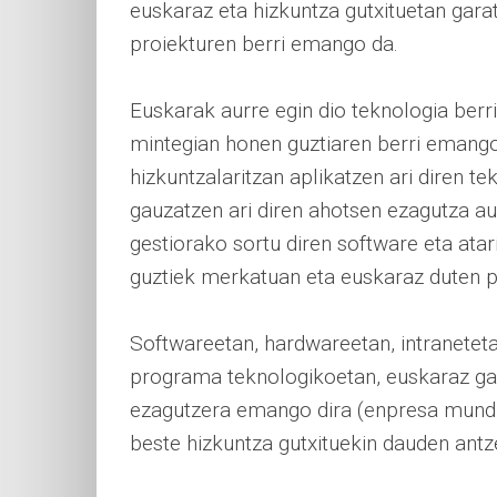
euskaraz eta hizkuntza gutxituetan garat
proiekturen berri emango da.
Euskarak aurre egin dio teknologia berri
mintegian honen guztiaren berri emango
hizkuntzalaritzan aplikatzen ari diren tek
gauzatzen ari diren ahotsen ezagutza au
gestiorako sortu diren software eta ata
guztiek merkatuan eta euskaraz duten pr
Softwareetan, hardwareetan, intraneteta
programa teknologikoetan, euskaraz gar
ezagutzera emango dira (enpresa mundu
beste hizkuntza gutxituekin dauden ant