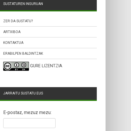
SUSTATUREN INGURUAN
ZER DA SUSTATU?
ARTXIBOA
KONTAKTUA
ERABILPEN BALDINTZAK
GURE LIZENTZIA
JARRAITU SUSTATU.EUS
E-postaz, mezuz mezu: