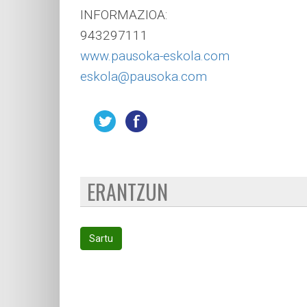
INFORMAZIOA:
943297111
www.pausoka-eskola.com
eskola@pausoka.com
ERANTZUN
Sartu