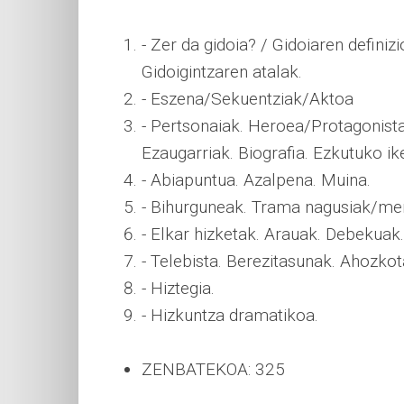
- Zer da gidoia? / Gidoiaren definiz
Gidoigintzaren atalak.
- Eszena/Sekuentziak/Aktoa
- Pertsonaiak. Heroea/Protagonis
Ezaugarriak. Biografia. Ezkutuko ik
- Abiapuntua. Azalpena. Muina.
- Bihurguneak. Trama nagusiak/m
- Elkar hizketak. Arauak. Debekuak
- Telebista. Berezitasunak. Ahozk
- Hiztegia.
- Hizkuntza dramatikoa.
ZENBATEKOA: 325 