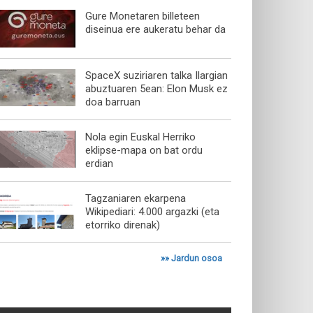
Gure Monetaren billeteen
diseinua ere aukeratu behar da
SpaceX suziriaren talka Ilargian
abuztuaren 5ean: Elon Musk ez
doa barruan
Nola egin Euskal Herriko
eklipse-mapa on bat ordu
erdian
Tagzaniaren ekarpena
Wikipediari: 4.000 argazki (eta
etorriko direnak)
»»
Jardun osoa