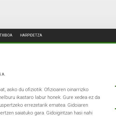
TXIBOA
HARPIDETZA
S.A.
t, asko du ofiziotik. Ofizioaren oinarrizko
helburu ikastaro labur honek. Gure xedea ez da
 suspertzeko errezetarik ematea. Gidoiaren
ertzen saiatuko gara. Gidoigintzan hasi nahi