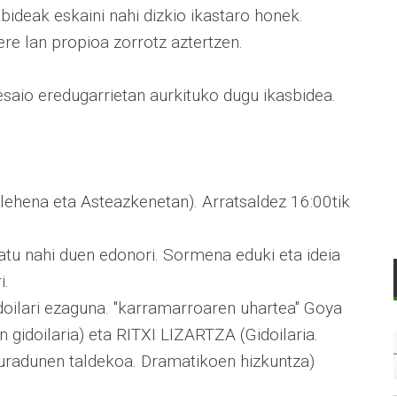
abideak eskaini nahi dizkio ikastaro honek.
re lan propioa zorrotz aztertzen.
lesaio eredugarrietan aurkituko dugu ikasbidea.
lehena eta Asteazkenetan). Arratsaldez 16:00tik
tu nahi duen edonori. Sormena eduki eta ideia
i.
ari ezaguna. "karramarroaren uhartea" Goya
 gidoilaria) eta RITXI LIZARTZA (Gidoilaria.
duradunen taldekoa. Dramatikoen hizkuntza)