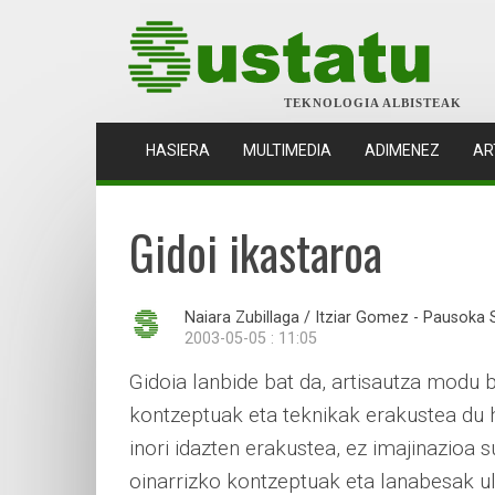
TEKNOLOGIA ALBISTEAK
(CURRENT)
HASIERA
MULTIMEDIA
ADIMENEZ
AR
Gidoi ikastaroa
Naiara Zubillaga / Itziar Gomez - Pausoka 
2003-05-05 : 11:05
Gidoia lanbide bat da, artisautza modu ba
kontzeptuak eta teknikak erakustea du 
inori idazten erakustea, ez imajinazioa
oinarrizko kontzeptuak eta lanabesak ul