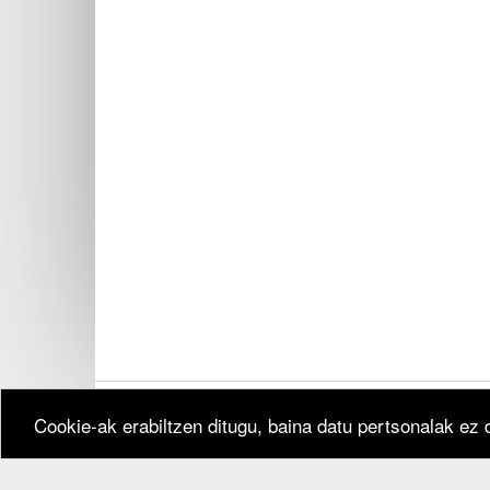
Cookie-ak erabiltzen ditugu, baina datu pertsonalak ez