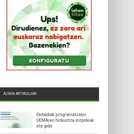
AZKEN ARTIKULUAK
Ekitaldiak programatzeko
UEMAren hizkuntza irizpideak
eta gida