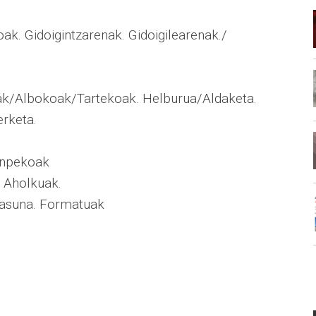
ioak. Gidoigintzarenak. Gidoigilearenak./
tak/Albokoak/Tartekoak. Helburua/Aldaketa.
erketa.
enpekoak
. Aholkuak.
otasuna. Formatuak