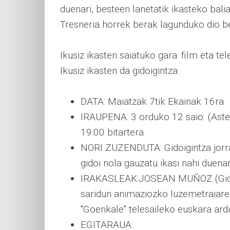
duenari, besteen lanetatik ikasteko bali
Tresneria horrek berak lagunduko dio be
Ikusiz ikasten saiatuko gara: film eta te
Ikusiz ikasten da gidoigintza.
DATA: Maiatzak 7tik Ekainak 16ra
IRAUPENA: 3 orduko 12 saio. (Aste
19:00 bitartera.
NORI ZUZENDUTA: Gidoigintza jorra
gidoi nola gauzatu ikasi nahi duenar
IRAKASLEAK:JOSEAN MUÑOZ (Gidoil
saridun animaziozko luzemetraiaren
"Goenkale" telesaileko euskara ar
EGITARAUA: