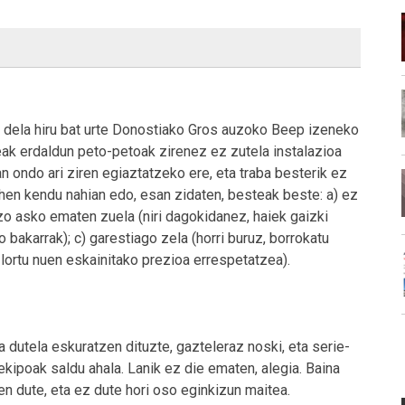
in dela hiru bat urte Donostiako Gros auzoko Beep izeneko
eak erdaldun peto-petoak zirenez ez zutela instalazioa
n ondo ari ziren egiaztatzeko ere, eta traba besterik ez
lehen kendu nahian edo, esan zidaten, besteak beste: a) ez
zo asko ematen zuela (niri dagokidanez, haiek gaizki
 bakarrak); c) garestiago zela (horri buruz, borrokatu
 lortu nuen eskainitako prezioa errespetatzea).
dutela eskuratzen dituzte, gazteleraz noski, eta serie-
kipoak saldu ahala. Lanik ez die ematen, alegia. Baina
en dute, eta ez dute hori oso eginkizun maitea.