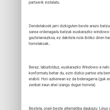
partxerik instalatu.
Dendetakoek jarri dizkiguten beste arazo batzuk
sarea ordenagailu batzuk euskarazko windows-a
gaztelaniazkoa; ez dakitela nola ibiliko diren h
horrelakoak...
Beraz, laburbilduz, euskarazko Windows-a nahi 
konformatu behar du, ezin dizkio partxe eta ber
erabili. Hori azkenean ez da bideragarria (guk e
zenbat iraun ahal izango dugun horrela).
Bestela, orain beste alternatiba daukazu: Linux j