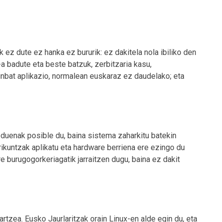
 ez dute ez hanka ez bururik: ez dakitela nola ibiliko den
 badute eta beste batzuk, zerbitzaria kasu,
ainbat aplikazio, normalean euskaraz ez daudelako; eta
duenak posible du, baina sistema zaharkitu batekin
rikuntzak aplikatu eta hardware berriena ere ezingo du
re burugogorkeriagatik jarraitzen dugu, baina ez dakit
artzea. Eusko Jaurlaritzak orain Linux-en alde egin du, eta