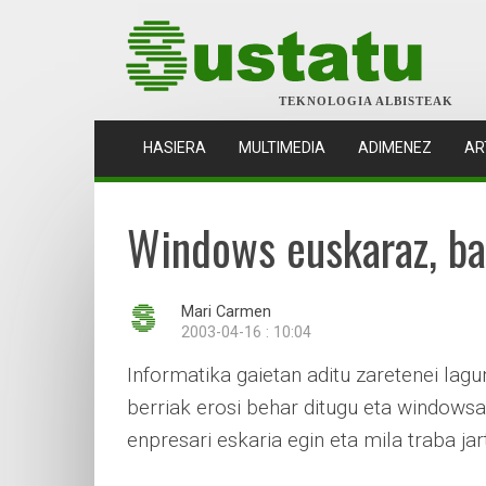
TEKNOLOGIA ALBISTEAK
(CURRENT)
HASIERA
MULTIMEDIA
ADIMENEZ
AR
Windows euskaraz, bai
Mari Carmen
2003-04-16 : 10:04
Informatika gaietan aditu zaretenei lag
berriak erosi behar ditugu eta windowsa
enpresari eskaria egin eta mila traba jar