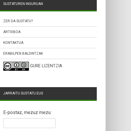
SUSTATUREN INGURUAN
ZER DA SUSTATU?
ARTXIBOA
KONTAKTUA
ERABILPEN BALDINTZAK
GURE LIZENTZIA
JARRAITU SUSTATU.EUS
E-postaz, mezuz mezu: