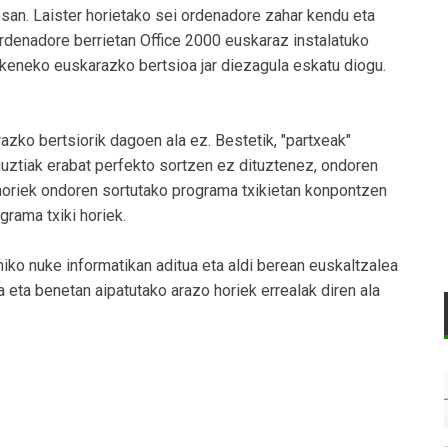
an. Laister horietako sei ordenadore zahar kendu eta
 ordenadore berrietan Office 2000 euskaraz instalatuko
keneko euskarazko bertsioa jar diezagula eskatu diogu.
zko bertsiorik dagoen ala ez. Bestetik, "partxeak"
uztiak erabat perfekto sortzen ez dituztenez, ondoren
u horiek ondoren sortutako programa txikietan konpontzen
grama txiki horiek.
ahiko nuke informatikan aditua eta aldi berean euskaltzalea
 eta benetan aipatutako arazo horiek errealak diren ala