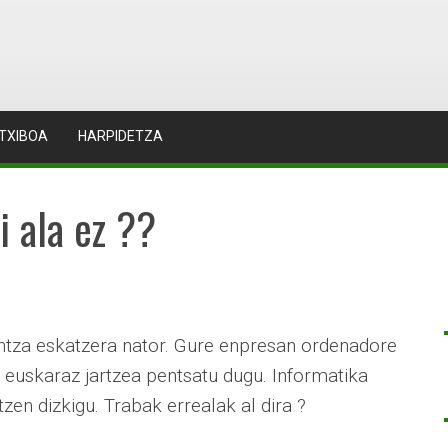
TXIBOA
HARPIDETZA
 ala ez ??
untza eskatzera nator. Gure enpresan ordenadore
 euskaraz jartzea pentsatu dugu. Informatika
tzen dizkigu. Trabak errealak al dira ?