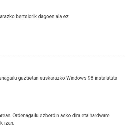
razko bertsiorik dagoen ala ez.
denagailu guztietan euskarazko Windows 98 instalatuta
arean. Ordenagailu ezberdin asko dira eta hardware
k izan.