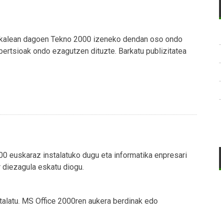
i kalean dagoen Tekno 2000 izeneko dendan oso ondo
bertsioak ondo ezagutzen dituzte. Barkatu publizitatea
00 euskaraz instalatuko dugu eta informatika enpresari
 diezagula eskatu diogu.
talatu. MS Office 2000ren aukera berdinak edo