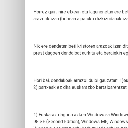
Horrez gain, nire etxean eta lagunenetan ere be
arazorik izan (behean aipatuko dizkizudanak iza
Nik ere dendetan beti kristoren arazoak izan dit
prest dagoen denda bat aurkitu eta beraiekin eg
Hori bai, dendakoak arrazoi du bi gauzatan: 1
2) partxeak ez dira euskarazko bertsioarentzat 
1) Euskaraz dagoen azken Windows-a Windows 
98 SE (Second Edition), Windows ME, Windows 