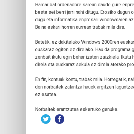
Hamar bat ordenadore sarean daude gure enpres
beste sei berri jarri nahi ditugu. Erosiko dugun
dugu eta informatika enpresari windowsaren az
Baina eskari horren aurrean trabak mila dira.
Batetik, ez dakitelako Windows 2000ren euskara
euskaraz egiten ez direlako. Hau da programa g
zenbait ikutu egin behar izaten zaizkiela. Ikut
direla eta euskaraz sekula ez direla aterako pro
En fin, kontuak kontu, trabak mila. Horregatik, n
den norbaitek zalantza hauek argitzen laguntzea
ez esatea.
Norbaitek erantzutea eskertuko genuke.