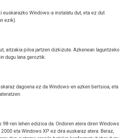
ti euskarazko Windows-a instalatu dut, eta ez dut
n ezik).
ut, aitzakia piloa jartzen dizkizute. Azkenean laguntzeko
in dugu lana geroztik.
)euskaraz dagoena ez da Windows-en azken bertsioa, eta
ateratzen.
98-ren lehen edizioa da. Ondoren atera diren Windows
2000 eta Windows XP ez dira euskaraz atera. Beraz,