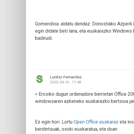
Gomendioa: aldatu dendaz. Donostiako Azpeit
egin didate beti lana, eta euskarazko Windows 
badirudi.
Luistxo Fernandez
2003-04-16 : 11:48
> Erosiko dugun ordenadore berrietan Office 20
windowsaren azkeneko euskarazko bertsioa jar
Ez egin hori. Lortu
Open Office euskaraz
eta ins
berdintsuak, osoki euskaratua, eta doan.