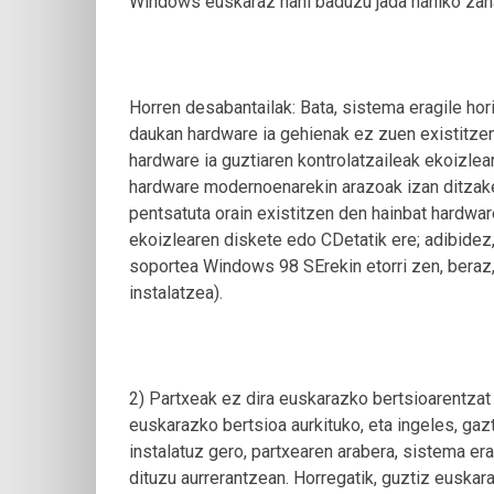
Windows euskaraz nahi baduzu jada nahiko zaha
Horren desabantailak: Bata, sistema eragile hor
daukan hardware ia gehienak ez zuen existitzen 
hardware ia guztiaren kontrolatzaileak ekoizlea
hardware modernoenarekin arazoak izan ditzake
pentsatuta orain existitzen den hainbat hardwar
ekoizlearen diskete edo CDetatik ere; adibidez,
soportea Windows 98 SErekin etorri zen, bera
instalatzea).
2) Partxeak ez dira euskarazko bertsioarentzat
euskarazko bertsioa aurkituko, eta ingeles, gaz
instalatuz gero, partxearen arabera, sistema er
dituzu aurrerantzean. Horregatik, guztiz euskar