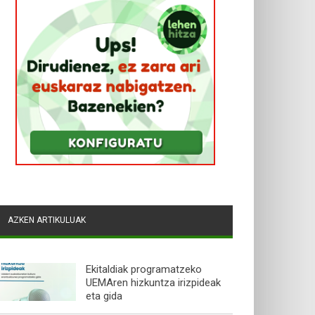
AZKEN ARTIKULUAK
Ekitaldiak programatzeko
UEMAren hizkuntza irizpideak
eta gida