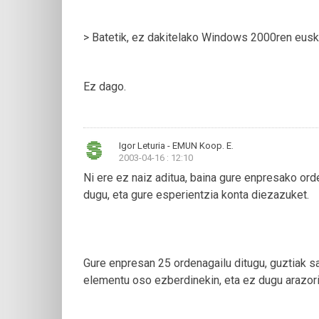
> Batetik, ez dakitelako Windows 2000ren euska
Ez dago.
Igor Leturia - EMUN Koop. E.
2003-04-16 : 12:10
Ni ere ez naiz aditua, baina gure enpresako or
dugu, eta gure esperientzia konta diezazuket.
Gure enpresan 25 ordenagailu ditugu, guztiak s
elementu oso ezberdinekin, eta ez dugu arazori