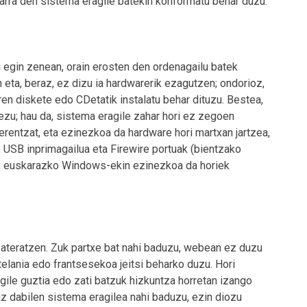
rra den sistema eragile batekin konformatu behar duzu.
i egin zenean, orain erosten den ordenagailu batek
eta, beraz, ez dizu ia hardwarerik ezagutzen; ondorioz,
ren diskete edo CDetatik instalatu behar dituzu. Bestea,
zu; hau da, sistema eragile zahar hori ez zegoen
erentzat, eta ezinezkoa da hardware hori martxan jartzea,
 USB inprimagailua eta Firewire portuak (bientzako
z, euskarazko Windows-ekin ezinezkoa da horiek
 ateratzen. Zuk partxe bat nahi baduzu, webean ez duzu
telania edo frantsesekoa jeitsi beharko duzu. Hori
agile guztia edo zati batzuk hizkuntza horretan izango
az dabilen sistema eragilea nahi baduzu, ezin diozu