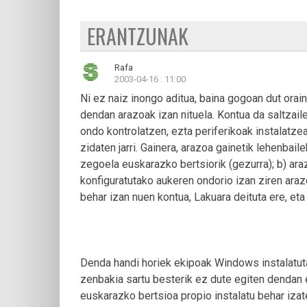
ERANTZUNAK
Rafa
2003-04-16 : 11:00
Ni ez naiz inongo aditua, baina gogoan dut ora
dendan arazoak izan nituela. Kontua da saltzail
ondo kontrolatzen, ezta periferikoak instalatzea
zidaten jarri. Gainera, arazoa gainetik lehenbai
zegoela euskarazko bertsiorik (gezurra); b) ara
konfiguratutako aukeren ondorio izan ziren arazo
behar izan nuen kontua, Lakuara deituta ere, eta
Denda handi horiek ekipoak Windows instalatuta 
zenbakia sartu besterik ez dute egiten dendan e
euskarazko bertsioa propio instalatu behar izat