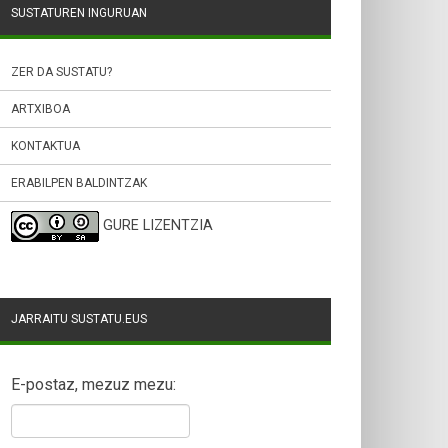
SUSTATUREN INGURUAN
ZER DA SUSTATU?
ARTXIBOA
KONTAKTUA
ERABILPEN BALDINTZAK
GURE LIZENTZIA
JARRAITU SUSTATU.EUS
E-postaz, mezuz mezu: