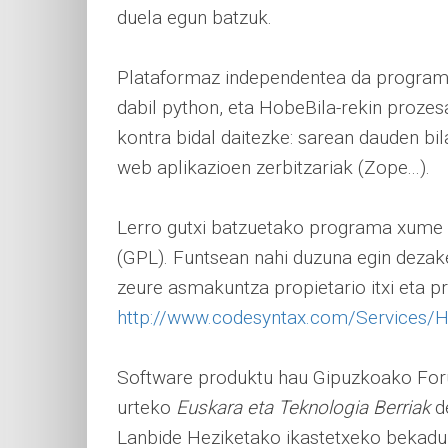
duela egun batzuk.
Plataformaz independentea da programa
dabil python, eta HobeBila-rekin proze
kontra bidal daitezke: sarean dauden bil
web aplikazioen zerbitzariak (Zope...).
Lerro gutxi batzuetako programa xume e
(GPL). Funtsean nahi duzuna egin dezake
zeure asmakuntza propietario itxi eta p
http://www.codesyntax.com/Services/H
Software produktu hau Gipuzkoako Foru 
urteko
Euskara eta Teknologia Berriak
de
Lanbide Heziketako ikastetxeko bekadun 