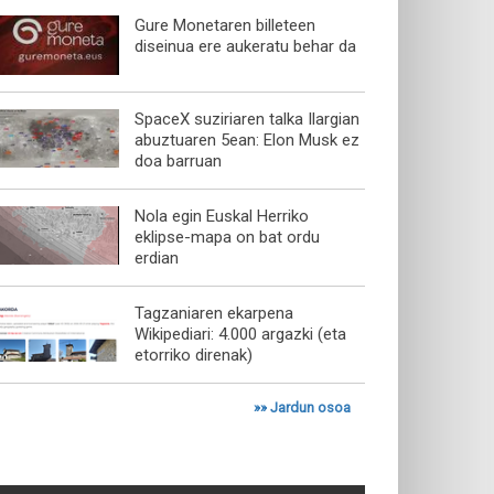
Gure Monetaren billeteen
diseinua ere aukeratu behar da
SpaceX suziriaren talka Ilargian
abuztuaren 5ean: Elon Musk ez
doa barruan
Nola egin Euskal Herriko
eklipse-mapa on bat ordu
erdian
Tagzaniaren ekarpena
Wikipediari: 4.000 argazki (eta
etorriko direnak)
»»
Jardun osoa