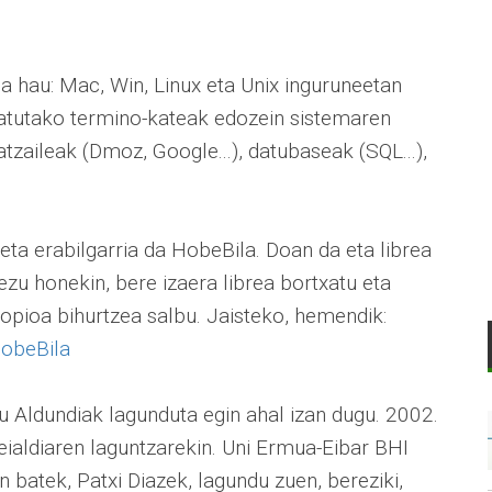
 hau: Mac, Win, Linux eta Unix inguruneetan
satutako termino-kateak edozein sistemaren
atzaileak (Dmoz, Google...), datubaseak (SQL...),
ta erabilgarria da HobeBila. Doan da eta librea
zu honekin, bere izaera librea bortxatu eta
ropioa bihurtzea salbu. Jaisteko, hemendik:
obeBila
Aldundiak lagunduta egin ahal izan dugu. 2002.
ialdiaren laguntzarekin. Uni Ermua-Eibar BHI
batek, Patxi Diazek, lagundu zuen, bereziki,