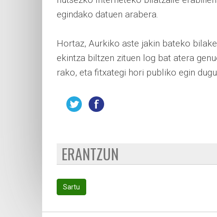
egindako datuen arabera.
Hortaz, Aurkiko aste jakin bateko bilak
ekintza biltzen zituen log bat atera gen
rako, eta fitxategi hori publiko egin dug
ERANTZUN
Sartu