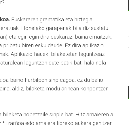
z?
ikoa.
Euskararen gramatika eta hiztegia
reratuak. Honelako garapenak bi aldiz sustatu
an) eta egin egin dira euskaraz, baina emaitzak,
 pribatu biren esku daude. Ez dira aplikazio
nak. Aplikazio hauek, bilaketetan laguntzeaz
turalean laguntzen dute batik bat, hala nola
ioa baino hurbilpen sinpleagoa, ez du balio
baina, aldiz, bilaketa modu arinean konpontzen
ilaketa hobetzaile sinple bat. Hitz amaieren a
ez * izarñoa edo amaiera libreko aukera gehitzen