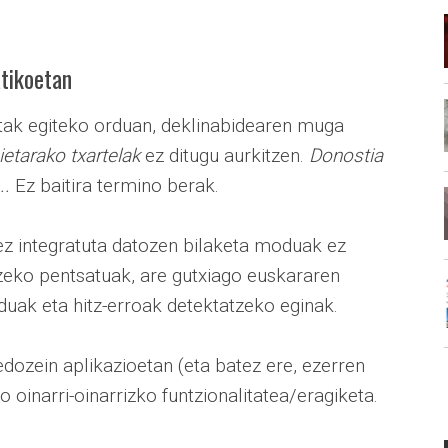
atikoetan
tak egiteko orduan, deklinabidearen muga
ietarako txartelak
ez ditugu aurkitzen.
Donostia
..
Ez baitira termino berak.
z integratuta datozen bilaketa moduak ez
zeko pentsatuak, are gutxiago euskararen
uak eta hitz-erroak detektatzeko eginak.
edozein aplikazioetan (eta batez ere, ezerren
o oinarri-oinarrizko funtzionalitatea/eragiketa.