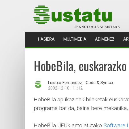
TEKNOLOGIA ALBISTEAK
(CURRENT)
HASIERA
MULTIMEDIA
ADIMENEZ
AR
HobeBila, euskarazko 
Luistxo Fernandez - Code & Syntax
2002-12-10 : 11:12
HobeBila aplikazioak bilaketak euskaraz
programa bat da, baina bere mekanika, b
HobeBila UEUk antolatutako
Software L