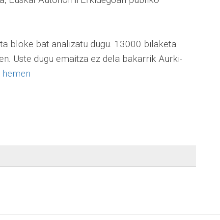
eta bloke bat analizatu dugu. 13000 bilaketa
uen. Uste dugu emaitza ez dela bakarrik Aurki-
u
hemen