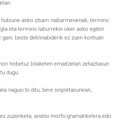
etan.
ta hutsune asko zituen: nabarmenenak, termino
sigla eta termino laburrekin oker asko egiten
az gain, beste deklinabiderik ez zuen kontuan
 hori hobetuz bilaketen emaitzetan zehaztasun
tu dugu.
la nagusi bi ditu, bere sinpletasunean,
 ez zuzenketa, analisi morfo-gramatikelera edo