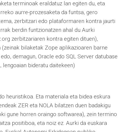
keta terminoak eraldatuz lan egiten du, eta
arreko aurre-prozesaketa da funtsa, gero
tema, zerbitzari edo plataformaren kontra jaurti
rrak berdin funtzionatzen ahal du Aurki
.org zerbitzariaren kontra egiten dituen),
(zeinak bilaketak Zope aplikazioaren barne
), edo, demagun, Oracle edo SQL Server datubase
L lengoaian bideratu daitekeen)
do heuristikoa. Eta materiala eta bidea eskura
endeak ZER eta NOLA bilatzen duen badakigu
oki gune horren oraingo softwarea), zein termino
itza positiboa, eta noiz ez. Aurki da euskara
ena, Euskal Autonomi Erkidegoan publiko