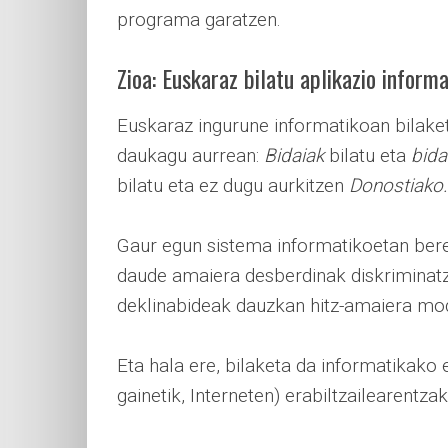
programa garatzen.
Zioa: Euskaraz bilatu aplikazio inform
Euskaraz ingurune informatikoan bilake
daukagu aurrean:
Bidaiak
bilatu eta
bida
bilatu eta ez dugu aurkitzen
Donostiako.
Gaur egun sistema informatikoetan bere
daude amaiera desberdinak diskriminat
deklinabideak dauzkan hitz-amaiera mod
Eta hala ere, bilaketa da informatikako 
gainetik, Interneten) erabiltzailearentzak