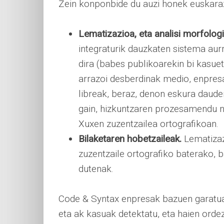
Zein konponbide du auzi honek euskara
Lematizazioa, eta analisi morfolog
integraturik dauzkaten sistema aur
dira (babes publikoarekin bi kasuet
arrazoi desberdinak medio, enpresa
libreak, beraz, denon eskura daude
gain, hizkuntzaren prozesamendu na
Xuxen zuzentzailea ortografikoan.
Bilaketaren hobetzaileak.
Lematizaz
zuzentzaile ortografiko baterako, 
dutenak.
Code & Syntax enpresak bazuen garatua b
eta ak kasuak detektatu, eta haien ord