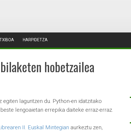
TXIBOA
HARPIDETZA
bilaketen hobetzailea
 egiten laguntzen du. Python-en idatzitako
este lengoaietan errepika daiteke erraz-erraz.
ibrearen II. Euskal Mintegian
aurkeztu zen,