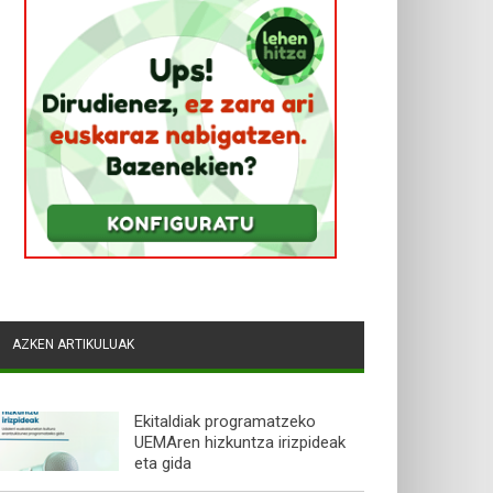
AZKEN ARTIKULUAK
Ekitaldiak programatzeko
UEMAren hizkuntza irizpideak
eta gida