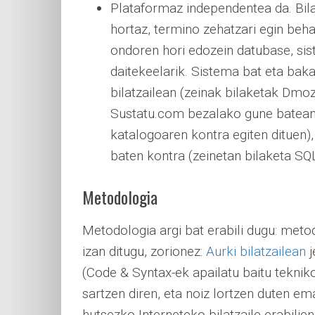
Plataformaz independentea da. Bila
hortaz, termino zehatzari egin beh
ondoren hori edozein datubase, sis
daitekeelarik. Sistema bat eta baka
bilatzailean (zeinak bilaketak Dmoz
Sustatu.com bezalako gune batean 
katalogoaren kontra egiten dituen
baten kontra (zeinetan bilaketa SQ
Metodologia
Metodologia argi bat erabili dugu: meto
izan ditugu, zorionez:
Aurki bilatzailean
j
(Code & Syntax-ek apailatu baitu teknik
sartzen diren, eta noiz lortzen duten ema
hutsezko Interneteko bilatzaile erabili