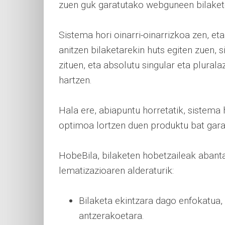
zuen guk garatutako webguneen bilaket
Sistema hori oinarri-oinarrizkoa zen, e
anitzen bilaketarekin huts egiten zuen, 
zituen, eta absolutu singular eta plural
hartzen.
Hala ere, abiapuntu horretatik, sistema
optimoa lortzen duen produktu bat gara
HobeBila, bilaketen hobetzaileak abantai
lematizazioaren alderaturik:
Bilaketa ekintzara dago enfokatua,
antzerakoetara.