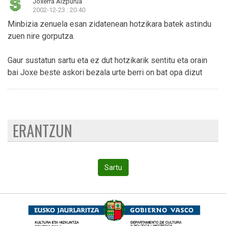
Joxerra Aizpurua
2002-12-23 : 20:40
Minbizia zenuela esan zidatenean hotzikara batek astindu
zuen nire gorputza.
Gaur sustatun sartu eta ez dut hotzikarik sentitu eta orain
bai Joxe beste askori bezala urte berri on bat opa dizut
ERANTZUN
Sartu