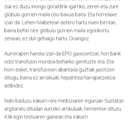
zuk ez duzu inongo goraldirik igarriko, zeren eta zure
globulu gorrien maila oso baxua baita. Eta horrelaxe
izan da. Lehen hilabetean astero hartu nuen birritan,
baina behin nire globulu gorrien maila egonkortu
zenean, ez dut gehiago hartu. Oraingoz.
Aurrerapen handia izan da EPO gaixoontzat, hori barik
odol transfusio mordoa beharko genituzte eta. Eta
horri esker, transfusioen abantaila guztiak jasotzen
ditugu, baina ez arriskuak, hepatitisa harrapatzekoa
adibidez.
Nahi baduzu irakurri nire minbiziaren inguruan Sustatun
argitaratu ditudan aurreko artikuluak, hementxe dituzu.
Klik egin testuaren gainean eta irakurri.