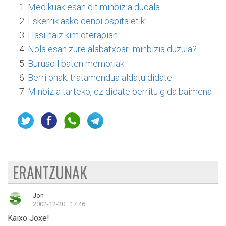
Medikuak esan dit minbizia dudala.
Eskerrik asko denoi ospitaletik!
Hasi naiz kimioterapian.
Nola esan zure alabatxoari minbizia duzula?
Burusoil baten memoriak
Berri onak: tratamendua aldatu didate
Minbizia tarteko, ez didate berritu gida baimena
ERANTZUNAK
Jon
2002-12-20 : 17:46
Kaixo Joxe!