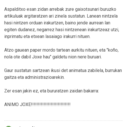
Aspalditxo esan zidan arrebak zure gaixotsunari buruzko
artikuluak argitaratzen ari zinela sustatun. Lanean nintzela
hasi nintzen orduan irakurtzen, baino jende aurrean lan
egiten dudanez, negarrez hasi nintzenean irakurtzeaz utzi,
inprimatu eta etxean lasaiago irakurri nituen.
Atzo gauean paper mordo tartean aurkitu nituen, eta "koño,
nola ote dabil Joxe hau" galdetu nion nere buruari.
Gaur sustatun sartzean ikusi det animatua zabilela, burrukan
gaitza eta administrazioarekin.
Zer esan jakin ez, eta bururatzen zaidan bakarra:
ANIMO JOXE!!!!!!!!!!!!!!!!!!!!!!!!!!!!