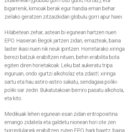
zidatenean (globulu gorri oso gutxi, hortaz), eta
bigarrenik, kimioak berak egur handia eman behar
zielako geratzen zitzaizkidan globulu gorri apur haiei.
Hilabetean zehar, astean bi egunean hartzen nuen
EPO. Hasieran Begok jartzen zidan, emazteak, baina
laster ikasi nuen nik neuk ipintzen. Horretarako xiringa
berezi batzuk erabiltzen nituen, behin erabilita bota
egiten diren horietakoak. Leku bat aukeratu tripa
inguruan, ondo igurtzi alkoholaz eta zdast!, xiringa
sartu eta hau astiro-astiro sakatu, sendagaia poliki-
poliki sar zedin. Bukatutakoan berriro pasatu alkohola,
eta kito.
Medikuak lehen egunean esan zidan eritropoietina
emango zidatela eta galdetu nionean hori ote zen
txirrindulariek erabiltzen zuten EPO, hark baietz, baina