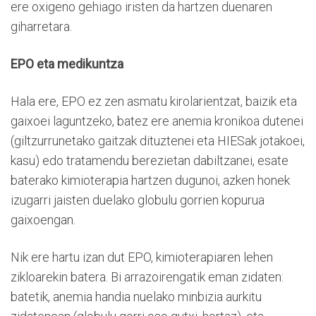
ere oxigeno gehiago iristen da hartzen duenaren
giharretara.
EPO eta medikuntza
Hala ere, EPO ez zen asmatu kirolarientzat, baizik eta
gaixoei laguntzeko, batez ere anemia kronikoa dutenei
(giltzurrunetako gaitzak dituztenei eta HIESak jotakoei,
kasu) edo tratamendu berezietan dabiltzanei, esate
baterako kimioterapia hartzen dugunoi, azken honek
izugarri jaisten duelako globulu gorrien kopurua
gaixoengan.
Nik ere hartu izan dut EPO, kimioterapiaren lehen
zikloarekin batera. Bi arrazoirengatik eman zidaten:
batetik, anemia handia nuelako minbizia aurkitu