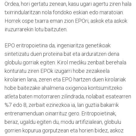
Ordea, hori gertatu zenean, kasu ugari agertu ziren hala
txirrindularitzan nola fondoko eskian edo maratoian.
Horrek ospe txarra eman zion EPOri, askok eta askok
iruzurrarekin lotu baitzuten.
EPO eritropoietina da, ingeniaritza genetikoak
sintetizatu duen proteina bat eta arduratzen dena
globulu gorriak egiten. Kirol mediku zenbait berehala
konturatu ziren EPOk izugarri hobe zezakeela
kirolarien lana, zeren eta EPO hartzen duen kirolariak
hobe baitezake ahalmena oxigenoa kontsumitzeko
atleta baten motorraren zilindrada, nolabait esatearren
%7 edo 8, zerbait ezinezkoa ia, lan guztia bakarrik
entrenamenduan oinarrituz gero. Eritropoietinak,
beraz, ugaldu egiten du, modu artifizialean, globulu
gorrien kopurua gorputzean eta horien bidez, askoz