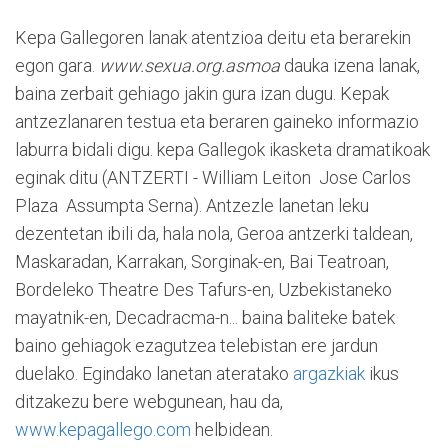
Kepa Gallegoren lanak atentzioa deitu eta berarekin
egon gara.
www.sexua.org.asmoa
dauka izena lanak,
baina zerbait gehiago jakin gura izan dugu. Kepak
antzezlanaren testua eta beraren gaineko informazio
laburra bidali digu. kepa Gallegok ikasketa dramatikoak
eginak ditu (ANTZERTI - William Leiton  Jose Carlos
Plaza  Assumpta Serna). Antzezle lanetan leku
dezentetan ibili da, hala nola, Geroa antzerki taldean,
Maskaradan, Karrakan, Sorginak-en, Bai Teatroan,
Bordeleko Theatre Des Tafurs-en, Uzbekistaneko
mayatnik-en, Decadracma-n... baina baliteke batek
baino gehiagok ezagutzea telebistan ere jardun
duelako. Egindako lanetan ateratako
argazkiak
ikus
ditzakezu bere webgunean, hau da,
www.kepagallego.com
helbidean.