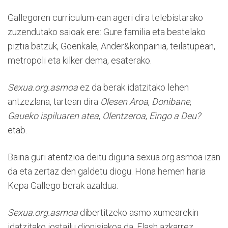
Gallegoren curriculum-ean ageri dira telebistarako
zuzendutako saioak ere: Gure familia eta bestelako
piztia batzuk, Goenkale, Ander&konpainia, teilatupean,
metropoli eta kilker dema, esaterako.
Sexua.org.asmoa
ez da berak idatzitako lehen
antzezlana, tartean dira
Olesen Aroa
,
Donibane
,
Gaueko ispiluaren atea
,
Olentzeroa
,
Eingo a Deu?
etab.
Baina guri atentzioa deitu diguna sexua.org.asmoa izan
da eta zertaz den galdetu diogu. Hona hemen haria
Kepa Gallego berak azaldua:
Sexua.org.asmoa
dibertitzeko asmo xumearekin
idatzitako jostailu dionisiakoa da. Flash azkarrez