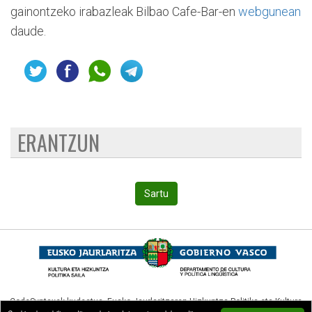
gainontzeko irabazleak Bilbao Cafe-Bar-en
webgunean
daude.
ERANTZUN
Sartu
CodeSyntaxek kudeatua,
Eusko Jaurlaritzaren Hizkuntza Politika eta Kultura