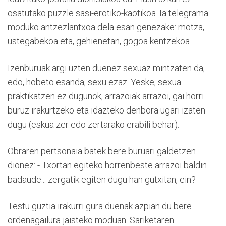
osatutako puzzle sasi-erotiko-kaotikoa. Ia telegrama
moduko antzezlantxoa dela esan genezake: motza,
ustegabekoa eta, gehienetan, gogoa kentzekoa.
Izenburuak argi uzten duenez sexuaz mintzaten da,
edo, hobeto esanda, sexu ezaz. Yeske, sexua
praktikatzen ez dugunok, arrazoiak arrazoi, gai horri
buruz irakurtzeko eta idazteko denbora ugari izaten
dugu (eskua zer edo zertarako erabili behar).
Obraren pertsonaia batek bere buruari galdetzen
dionez: - Txortan egiteko horrenbeste arrazoi baldin
badaude... zergatik egiten dugu han gutxitan, ein?
Testu guztia irakurri gura duenak azpian du bere
ordenagailura jaisteko moduan. Sariketaren