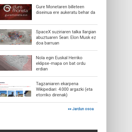
Gure Monetaren billeteen
diseinua ere aukeratu behar da
SpaceX suziriaren talka Ilargian
abuztuaren 5ean: Elon Musk ez
doa barruan
Nola egin Euskal Herriko
eklipse-mapa on bat ordu
erdian
Tagzaniaren ekarpena
Wikipediari: 4.000 argazki (eta
etorriko direnak)
»»
Jardun osoa