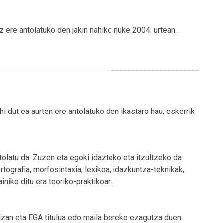
z ere antolatuko den jakin nahiko nuke 2004. urtean.
nahi dut ea aurten ere antolatuko den ikastaro hau, eskerrik
olatu da. Zuzen eta egoki idazteko eta itzultzeko da
rtografia, morfosintaxia, lexikoa, idazkuntza-teknikak,
iniko ditu era teoriko-praktikoan.
izan eta EGA titulua edo maila bereko ezagutza duen