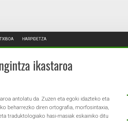
TXIBOA
HARPIDETZA
ngintza ikastaroa
aroa antolatu da. Zuzen eta egoki idazteko eta
ako beharrezko diren ortografia, morfosintaxia,
 eta traduktologiako hasi-masiak eskainiko ditu