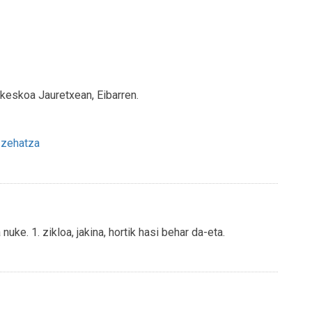
keskoa Jauretxean, Eibarren.
 zehatza
nuke. 1. zikloa, jakina, hortik hasi behar da-eta.