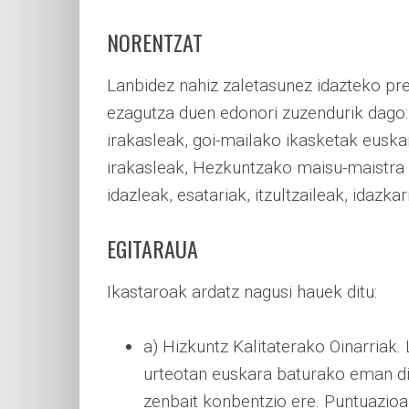
NORENTZAT
Lanbidez nahiz zaletasunez idazteko pr
ezagutza duen edonori zuzendurik dago: a
irakasleak, goi-mailako ikasketak euskar
irakasleak, Hezkuntzako maisu-maistra e
idazleak, esatariak, itzultzaileak, idazkari
EGITARAUA
Ikastaroak ardatz nagusi hauek ditu:
a) Hizkuntz Kalitaterako Oinarriak.
urteotan euskara baturako eman di
zenbait konbentzio ere. Puntuazioa