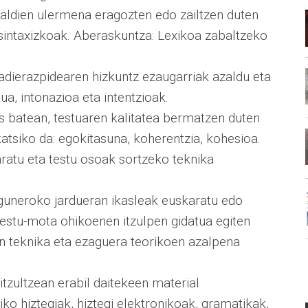
Esaldien ulermena eragozten edo zailtzen duten
 sintaxizkoak. Aberaskuntza: Lexikoa zabaltzeko
adierazpidearen hizkuntz ezaugarriak azaldu eta
ua, intonazioa eta intentzioak.
ts batean, testuaren kalitatea bermatzen duten
katsiko da: egokitasuna, koherentzia, kohesioa.
aratu eta testu osoak sortzeko teknika
Eguneroko jardueran ikasleak euskaratu edo
testu-mota ohikoenen itzulpen gidatua egiten
n teknika eta ezaguera teorikoen azalpena
itzultzean erabil daitekeen material
ko hiztegiak, hiztegi elektronikoak, gramatikak,