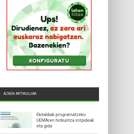
AZKEN ARTIKULUAK
Ekitaldiak programatzeko
UEMAren hizkuntza irizpideak
eta gida