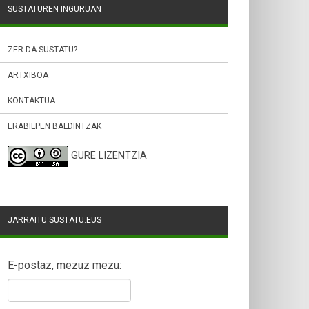
SUSTATUREN INGURUAN
ZER DA SUSTATU?
ARTXIBOA
KONTAKTUA
ERABILPEN BALDINTZAK
GURE LIZENTZIA
JARRAITU SUSTATU.EUS
E-postaz, mezuz mezu: