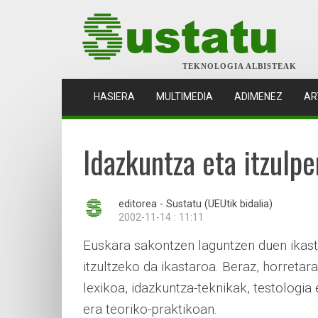
TEKNOLOGIA ALBISTEAK
(CURRENT)
HASIERA
MULTIMEDIA
ADIMENEZ
AR
Idazkuntza eta itzulpe
editorea - Sustatu (UEUtik bidalia)
2002-11-14 : 11:11
Euskara sakontzen laguntzen duen ikast
itzultzeko da ikastaroa. Beraz, horretar
lexikoa, idazkuntza-teknikak, testologia
era teoriko-praktikoan.