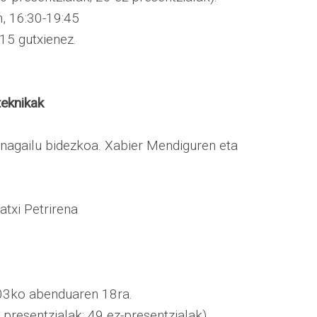
n, 16:30-19:45
15 gutxienez.
teknikak
agailu bidezkoa. Xabier Mendiguren eta
xi Petrirena
003ko abenduaren 18ra.
presentzialak; 49 ez-presentzialak).