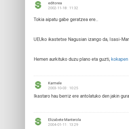
editorea
2002-11-18 : 11:32
Tokia aipatu gabe geratzea ere...
UEUko ikastetxe Nagusian izango da, Isasi-Mar
Hemen aurkituko duzu plano eta guzti,
kokapen
Karmele
2003-10-03 : 10:25
Ikastaro hau berriz ere antolatuko den jakin gura 
Elizabete Manterola
2004-01-11 : 13:29