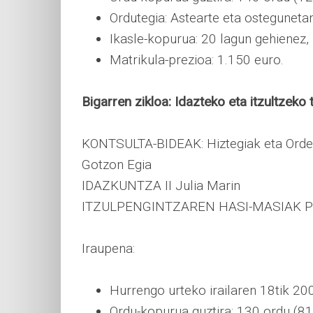
Ordutegia: Astearte eta osteguneta
Ikasle-kopurua: 20 lagun gehienez, 
Matrikula-prezioa: 1.150 euro.
Bigarren zikloa: Idazteko eta itzultzeko 
KONTSULTA-BIDEAK: Hiztegiak eta Orden
Gotzon Egia
IDAZKUNTZA II Julia Marin
ITZULPENGINTZAREN HASI-MASIAK Pat
Iraupena:
Hurrengo urteko irailaren 18tik 2
Ordu-kopurua guztira: 130 ordu (81 