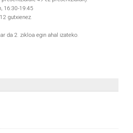
n, 16:30-19:45
12 gutxienez.
ar da 2. zikloa egin ahal izateko.