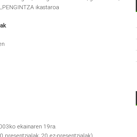
ULPENGINTZA ikastaroa
iak
en
2003ko ekainaren 19ra.
 presentzialak; 20 ez-presentzialak).