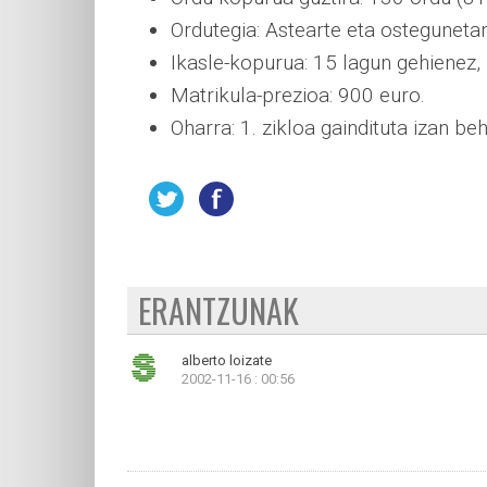
Ordutegia: Astearte eta osteguneta
Ikasle-kopurua: 15 lagun gehienez, 
Matrikula-prezioa: 900 euro.
Oharra: 1. zikloa gaindituta izan beh
ERANTZUNAK
alberto loizate
2002-11-16 : 00:56