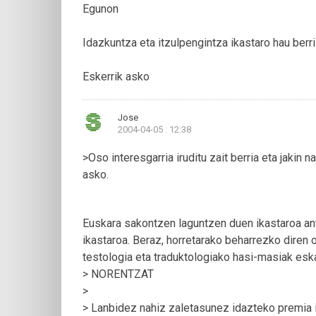
Egunon
Idazkuntza eta itzulpengintza ikastaro hau berri
Eskerrik asko
Jose
2004-04-05 : 12:38
>Oso interesgarria iruditu zait berria eta jakin 
asko.
Euskara sakontzen laguntzen duen ikastaroa ant
ikastaroa. Beraz, horretarako beharrezko diren o
testologia eta traduktologiako hasi-masiak eska
> NORENTZAT
>
> Lanbidez nahiz zaletasunez idazteko premia 