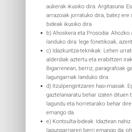
aukerak ikusiko dira. Argitasuna: 
arrazoiak jorratuko dira, batez ere
bideak ikusiko dira.
b) Ahoskera eta Prosodia. Ahozko 
landuko dira: lege fonetikoak, azent
c) Idazkuntza-teknikak. Lehen urra
alderdiak aztertu eta erabiltzen ira
Bigarrenean, berriz, paragrafoak g
lagungarriak landuko dira.
d) Itzulpengintzaren hasi-masiak. 
gaztelaniaratu behar izaten dituen 
lagundu eta horretarako behar dire
emango da.
e) Kontsulta-bideak: Idaztean nahiz 
lagungarriaren berri emango da: ohi