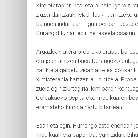
Kimioterapian hasi eta bi aste igaro zir
Zuzendaritzatik, Madriletik, berritzeko
bainuen indarrean. Egun berean, beste es
Durangotik, han egin nezakeela osasun zi
Argazkiak atera ordurako erabat buruso
eta joan nintzen bada Durangoko buleg
harik eta galdetu zidan arte ea botikarik 
kimioterapia hartzen ari nintzela. Proba
zuela egin ziurtagiria, kimioaren kontu
Galdakaoko Ospitaleko medikuaren beste z
eramateko kimioa hartu bitartean.
Esan eta egin. Hurrengo astelehenean j
medikuari eta paper bat egin zidan. Bi