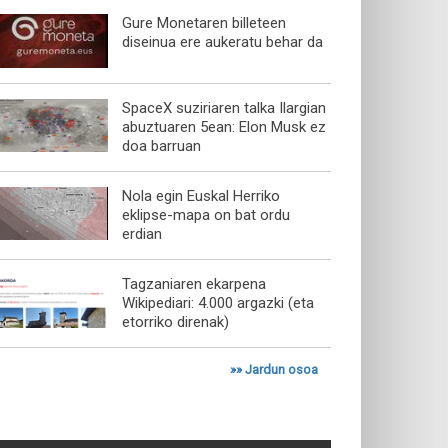
Gure Monetaren billeteen
diseinua ere aukeratu behar da
SpaceX suziriaren talka Ilargian
abuztuaren 5ean: Elon Musk ez
doa barruan
Nola egin Euskal Herriko
eklipse-mapa on bat ordu
erdian
Tagzaniaren ekarpena
Wikipediari: 4.000 argazki (eta
etorriko direnak)
»»
Jardun osoa