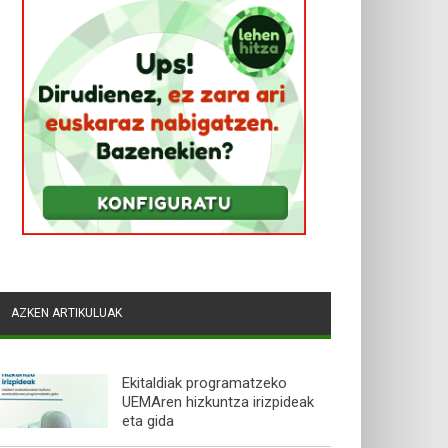
AZKEN ARTIKULUAK
Ekitaldiak programatzeko
UEMAren hizkuntza irizpideak
eta gida