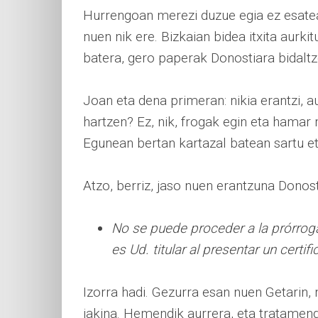
Hurrengoan merezi duzue egia ez esatea
nuen nik ere. Bizkaian bidea itxita aurk
batera, gero paperak Donostiara bidalt
Joan eta dena primeran: nikia erantzi, aus
hartzen? Ez, nik, frogak egin eta hama
Egunean bertan kartazal batean sartu eta
Atzo, berriz, jaso nuen erantzuna Donosti
No se puede proceder a la prórrog
es Ud. titular al presentar un cert
Izorra hadi. Gezurra esan nuen Getarin, 
jakina. Hemendik aurrera, eta tratamend