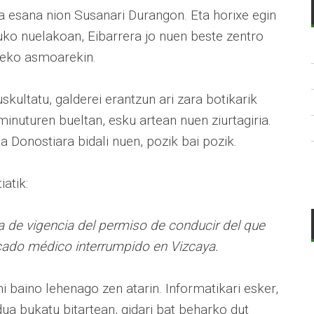
 esana nion Susanari Durangon. Eta horixe egin
ituko nuelakoan, Eibarrera jo nuen beste zentro
zeko asmoarekin.
kultatu, galderei erantzun ari zara botikarik
r minuturen bueltan, esku artean nuen ziurtagiria.
 Donostiara bidali nuen, pozik bai pozik.
atik:
a de vigencia del permiso de conducir del que
ificado médico interrumpido en Vizcaya.
ni baino lehenago zen atarin. Informatikari esker,
ua bukatu bitartean, gidari bat beharko dut