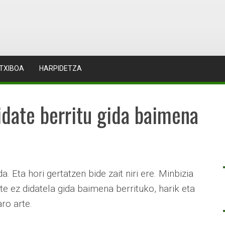
TXIBOA
HARPIDETZA
didate berritu gida baimena
. Eta hori gertatzen bide zait niri ere. Minbizia
date ez didatela gida baimena berrituko, harik eta
ro arte.