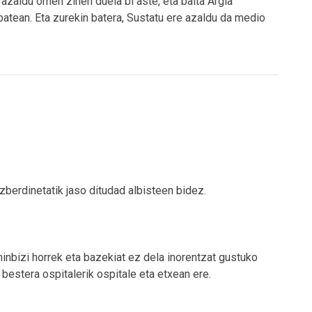
 azaldu omen zinen duela bi aste, eta baita Argia
atean. Eta zurekin batera, Sustatu ere azaldu da medio
zberdinetatik jaso ditudad albisteen bidez.
minbizi horrek eta bazekiat ez dela inorentzat gustuko
 bestera ospitalerik ospitale eta etxean ere.