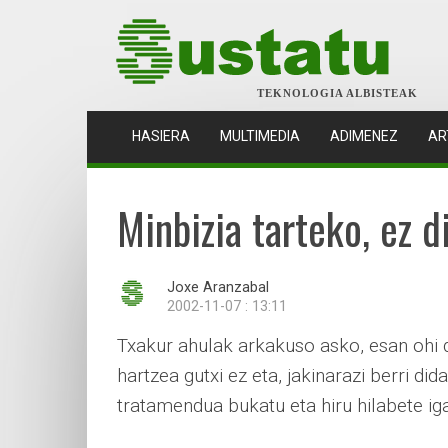
TEKNOLOGIA ALBISTEAK
(CURRENT)
HASIERA
MULTIMEDIA
ADIMENEZ
AR
Minbizia tarteko, ez 
Joxe Aranzabal
2002-11-07 : 13:11
Txakur ahulak arkakuso asko, esan ohi da
hartzea gutxi ez eta, jakinarazi berri di
tratamendua bukatu eta hiru hilabete iga