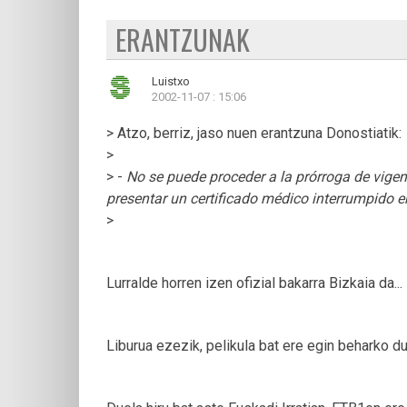
ERANTZUNAK
Luistxo
2002-11-07 : 15:06
> Atzo, berriz, jaso nuen erantzuna Donostiatik:
>
> -
No se puede proceder a la prórroga de vigenc
presentar un certificado médico interrumpido e
>
Lurralde horren izen ofizial bakarra Bizkaia da...
Liburua ezezik, pelikula bat ere egin beharko du