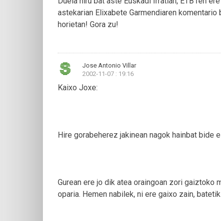
Duela hiru bat aste Euskadi Irratian, ETB1en ere
astekarian Elixabete Garmendiaren komentario b
horietan! Gora zu!
Jose Antonio Villar
2002-11-07 : 19:16
Kaixo Joxe:
Hire gorabeherez jakinean nagok hainbat bide e
Gurean ere jo dik atea oraingoan zori gaiztoko 
oparia. Hemen nabilek, ni ere gaixo zain, batetik