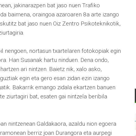
enean, jakinarazpen bat jaso nuen Trafiko
 gida baimena, oraingoa azaroaren 8a arte izango
kutitz bat jaso nuen Oiz Zentro Psikoteknikotik,
urtagiria.
il nengoen, nortasun txartelaren fotokopiak egin
ora. Han Susanak hartu ninduen. Dena ondo,
hartzen ari nintzen. Baietz nik, xalo asko,
 guztiak egin eta gero esan zidan ezin izango
agatik. Bakarrik emango zidala ekartzen banuen
iurtagiri bat, esaten gai nintzela beribila
oan nintzenean Galdakaora, azaldu nion egoera
haramonean berriz joan Durangora eta aurpegi