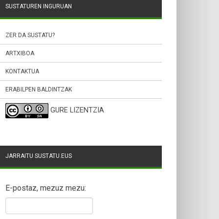
SUSTATUREN INGURUAN
ZER DA SUSTATU?
ARTXIBOA
KONTAKTUA
ERABILPEN BALDINTZAK
GURE LIZENTZIA
JARRAITU SUSTATU.EUS
E-postaz, mezuz mezu: