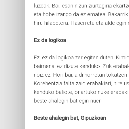
luzeak. Bai, esan nizun ziurtagiria ekar
eta hobe izango da ez ematea. Bakarrik
hiru hilabetera. Haserretu eta alde egin
Ez da logikoa
Ez, ez da logikoa zer egiten duten. Kimi
baimena, ez dizute kenduko. Zuk eraba
noiz ez. Hori bai, aldi horretan tokatze
Korehentzia falta zaio erabakiari, nire 
kenduko baliote, onartuko nuke erabakia
beste ahalegin bat egin nuen.
Beste ahalegin bat, Gipuzkoan