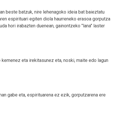
dan beste batzuk, nire lehenagoko ideia bat baieztatu
aren espirituari egiten diola haurreneko erasoa gorputza
da hori irabazten duenean, gainontzeko "lana" laster
re kemenez eta irekitasunez eta, noski, maite edo lagun
 eman gabe eta, espirituarena ez ezik, gorputzarena ere