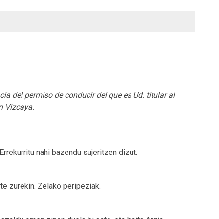
ia del permiso de conducir del que es Ud. titular al
n Vizcaya.
 Errekurritu nahi bazendu sujeritzen dizut.
te zurekin. Zelako peripeziak.