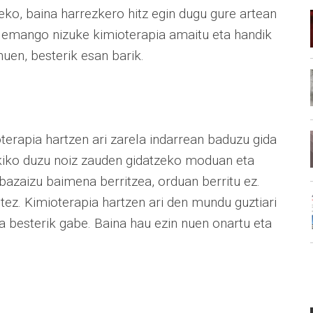
tzeko, baina harrezkero hitz egin dugu gure artean
 emango nizuke kimioterapia amaitu eta handik
 nuen, besterik esan barik.
oterapia hartzen ari zarela indarrean baduzu gida
kiko duzu noiz zauden gidatzeko moduan eta
n bazaizu baimena berritzea, orduan berritu ez.
ustez. Kimioterapia hartzen ari den mundu guztiari
 besterik gabe. Baina hau ezin nuen onartu eta