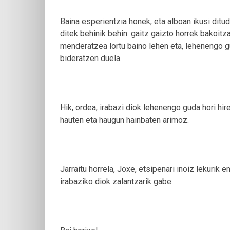
Baina esperientzia honek, eta alboan ikusi ditu
ditek behinik behin: gaitz gaizto horrek bakoitz
menderatzea lortu baino lehen eta, lehenengo gu
bideratzen duela.
Hik, ordea, irabazi diok lehenengo guda hori hi
hauten eta haugun hainbaten arimoz.
Jarraitu horrela, Joxe, etsipenari inoiz lekurik
irabaziko diok zalantzarik gabe.