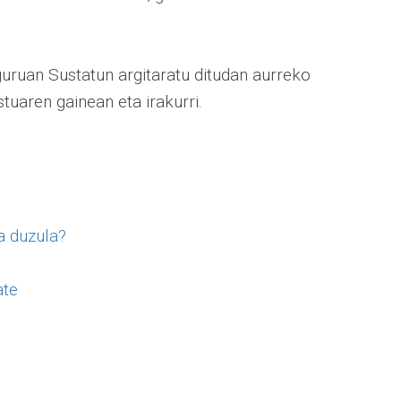
guruan Sustatun argitaratu ditudan aurreko
stuaren gainean eta irakurri.
a duzula?
ate