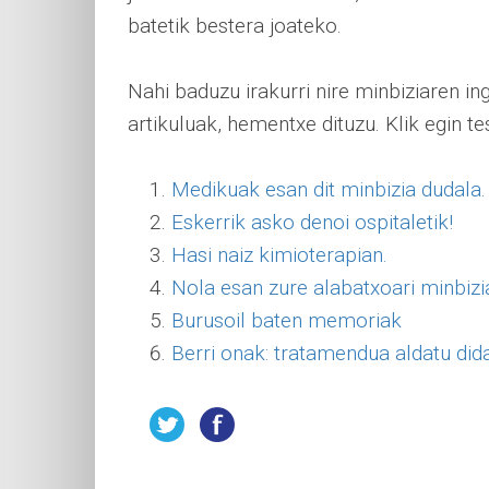
batetik bestera joateko.
Nahi baduzu irakurri nire minbiziaren in
artikuluak, hementxe dituzu. Klik egin te
Medikuak esan dit minbizia dudala.
Eskerrik asko denoi ospitaletik!
Hasi naiz kimioterapian.
Nola esan zure alabatxoari minbizi
Burusoil baten memoriak
Berri onak: tratamendua aldatu did