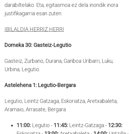
darabiltelako. Eta, egitasmoa ez dela inondik inora
justifikagarria esan zuten.
IBILALDIA HERRIZ HERRI
Domeka 30: Gasteiz-Legutio
Gasteiz, Zurbano, Durana, Ganboa Uribarri, Luku,
Urbina, Legutio.
Astelehena 1: Legutio-Bergara
Legutio, Leintz Gatzaga, Eskoriatza, Aretxabaleta,
Aramaio, Arrasate, Bergara.
11:00:
Legutio -
11:45:
Leintz-Gatzaga -
12:30:
Eskoriatza -
13:00:
Aretxabaleta -
14:00:
Untzilla -