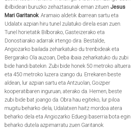
ibilbideari buruzko zehaztasunak eman zituen
Jesus
Mari Garitanok
. Aramaio aldetik ibarrean sartu eta
Udalatx azpian hiru tunel zulatuko direla esan zuen.
Tunel horietatik Bilborako, Gasteizerako eta
Donostiarako adarrak irtengo dira. Bestalde,
Angiozarko bailada zeharkatuko du trenbideak eta
Bergarako Ola auzoan, Deba ibaia zeharkatuko du zubi
bide handi batekin. Zubi bide honek 50 metroko altuera
eta 450 metroko luzera izango du. Errekaren beste
aldean, lur azpian sartu eta Antzuolan, Goizper
kooperatibaren inguruan, aterako da. Hemen, beste
zubi bide bat joango da. Obra hau egiteko, lur piloa
mugitu beharko dela, Udalatxen haitz mordoa atera
beharko dela eta Angiozarko Eduegi baserria bota egin
beharko dutela azpimarratu zuen Garitanok.