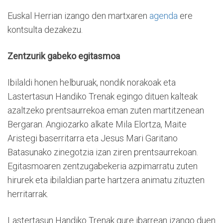
Euskal Herrian izango den martxaren
agenda
ere
kontsulta dezakezu.
Zentzurik gabeko egitasmoa
Ibilaldi honen helburuak, nondik norakoak eta
Lastertasun Handiko Trenak egingo dituen kalteak
azaltzeko prentsaurrekoa eman zuten martitzenean
Bergaran. Angiozarko alkate Mila Elortza, Maite
Aristegi baserritarra eta Jesus Mari Garitano
Batasunako zinegotzia izan ziren prentsaurrekoan.
Egitasmoaren zentzugabekeria azpimarratu zuten
hirurek eta ibilaldian parte hartzera animatu zituzten
herritarrak.
Lastertasun Handiko Trenak gure ibarrean izango duen