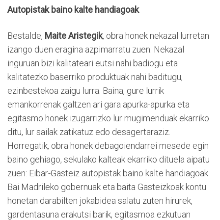
Autopistak baino kalte handiagoak
Bestalde,
Maite Aristegik
, obra honek nekazal lurretan
izango duen eragina azpimarratu zuen: Nekazal
inguruan bizi kalitateari eutsi nahi badiogu eta
kalitatezko baserriko produktuak nahi baditugu,
ezinbestekoa zaigu lurra. Baina, gure lurrik
emankorrenak galtzen ari gara apurka-apurka eta
egitasmo honek izugarrizko lur mugimenduak ekarriko
ditu, lur sailak zatikatuz edo desagertaraziz.
Horregatik, obra honek debagoiendarrei mesede egin
baino gehiago, sekulako kalteak ekarriko dituela aipatu
zuen: Eibar-Gasteiz autopistak baino kalte handiagoak.
Bai Madrileko gobernuak eta baita Gasteizkoak kontu
honetan darabilten jokabidea salatu zuten hirurek,
gardentasuna erakutsi barik, egitasmoa ezkutuan