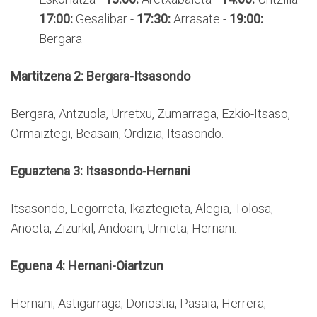
17:00:
Gesalibar -
17:30:
Arrasate -
19:00:
Bergara
Martitzena 2: Bergara-Itsasondo
Bergara, Antzuola, Urretxu, Zumarraga, Ezkio-Itsaso,
Ormaiztegi, Beasain, Ordizia, Itsasondo.
Eguaztena 3: Itsasondo-Hernani
Itsasondo, Legorreta, Ikaztegieta, Alegia, Tolosa,
Anoeta, Zizurkil, Andoain, Urnieta, Hernani.
Eguena 4: Hernani-Oiartzun
Hernani, Astigarraga, Donostia, Pasaia, Herrera,