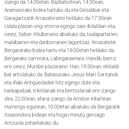
izango da 14:00etan. Bazkalostean, 14:30ean,
Aramaiorako bidea hartuko du eta Gesalibar eta
Garagartzatik Arrasateraino helduko da 17:30ean.
Udala plazan ongi etorria egingo zaio ibilaldiari eta,
oinez, Seber Altuberaino abiatuko da, txalapartarien,
malabarren eta danborrarien laguntzaz. Arrasatetik
Bergararako bidea hartu eta 19:00etan helduko da
Bergarako sarrerara, Labegaraietara. Handik, berriz
ere oinez, Munibe plazaraino. Han, 19:30ean, ekitaldi
bat antolatuko da: Batasunako Jesus Mari Garitanok
eta Iñaki Antigüedadek hitz egingo dute eta
hankapaluak, trikitilariak eta bertsolariak ere izango
dira. 22:00ean, afaria izango da Artatse elkartean.
Hurrengo egunean, 10:00etan abiatuko da Bergaratik
Itsasondora bidean eta hogei minutu geroago
Antzuola zeharkatuko du.