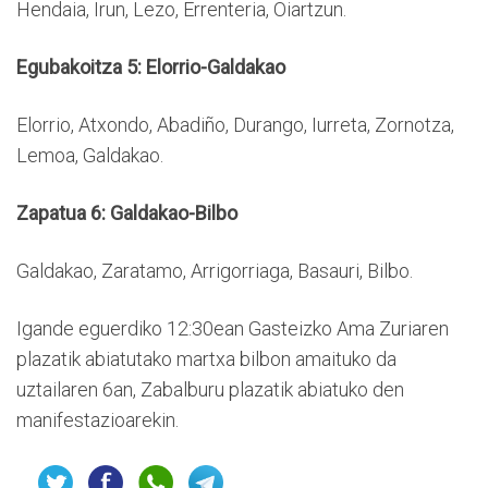
Hendaia, Irun, Lezo, Errenteria, Oiartzun.
Egubakoitza 5: Elorrio-Galdakao
Elorrio, Atxondo, Abadiño, Durango, Iurreta, Zornotza,
Lemoa, Galdakao.
Zapatua 6: Galdakao-Bilbo
Galdakao, Zaratamo, Arrigorriaga, Basauri, Bilbo.
Igande eguerdiko 12:30ean Gasteizko Ama Zuriaren
plazatik abiatutako martxa bilbon amaituko da
uztailaren 6an, Zabalburu plazatik abiatuko den
manifestazioarekin.