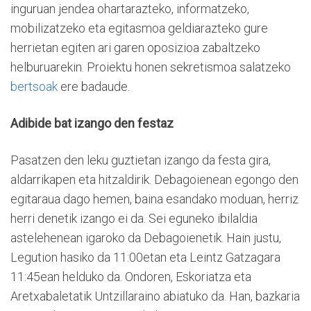
inguruan jendea ohartarazteko, informatzeko,
mobilizatzeko eta egitasmoa geldiarazteko gure
herrietan egiten ari garen oposizioa zabaltzeko
helburuarekin. Proiektu honen sekretismoa salatzeko
bertsoak
ere badaude.
Adibide bat izango den festaz
Pasatzen den leku guztietan izango da festa gira,
aldarrikapen eta hitzaldirik. Debagoienean egongo den
egitaraua dago hemen, baina esandako moduan, herriz
herri denetik izango ei da. Sei eguneko ibilaldia
astelehenean igaroko da Debagoienetik. Hain justu,
Legution hasiko da 11:00etan eta Leintz Gatzagara
11:45ean helduko da. Ondoren, Eskoriatza eta
Aretxabaletatik Untzillaraino abiatuko da. Han, bazkaria