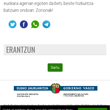
euskara agerian egoten da beti, beste hizkuntza
batzuen ondoan. Zorionak!
ERANTZUN
Sartu
CodeSyntaxek kudeatua,
Eusko Jaurlaritzaren Hizkuntza Politika eta Kultura
Cookie-ak erabiltzen ditugu, baina datu pertsonalak ez ditugu