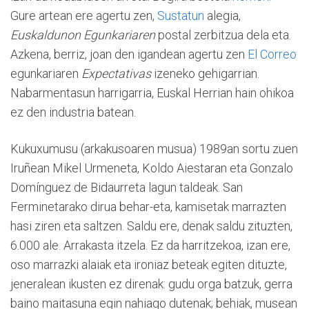
Gure artean ere agertu zen,
Sustatun
alegia,
Euskaldunon Egunkariaren
postal zerbitzua dela eta.
Azkena, berriz, joan den igandean agertu zen
El Correo
egunkariaren
Expectativas
izeneko gehigarrian.
Nabarmentasun harrigarria, Euskal Herrian hain ohikoa
ez den industria batean.
Kukuxumusu (arkakusoaren musua) 1989an sortu zuen
Iruñean Mikel Urmeneta, Koldo Aiestaran eta Gonzalo
Domínguez de Bidaurreta lagun taldeak. San
Ferminetarako dirua behar-eta, kamisetak marrazten
hasi ziren eta saltzen. Saldu ere, denak saldu zituzten,
6.000 ale. Arrakasta itzela. Ez da harritzekoa, izan ere,
oso marrazki alaiak eta ironiaz beteak egiten dituzte,
jeneralean ikusten ez direnak: gudu orga batzuk, gerra
baino maitasuna egin nahiago dutenak; behiak, musean