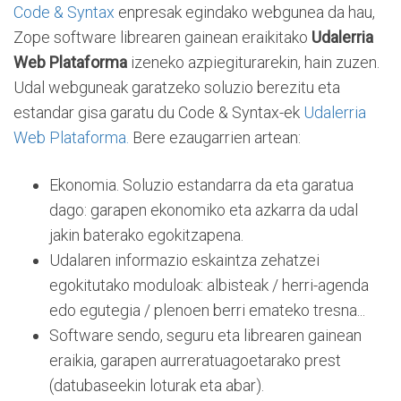
Code & Syntax
enpresak egindako webgunea da hau,
Zope software librearen gainean eraikitako
Udalerria
Web Plataforma
izeneko azpiegiturarekin, hain zuzen.
Udal webguneak garatzeko soluzio berezitu eta
estandar gisa garatu du Code & Syntax-ek
Udalerria
Web Plataforma.
Bere ezaugarrien artean:
Ekonomia. Soluzio estandarra da eta garatua
dago: garapen ekonomiko eta azkarra da udal
jakin baterako egokitzapena.
Udalaren informazio eskaintza zehatzei
egokitutako moduloak: albisteak / herri-agenda
edo egutegia / plenoen berri emateko tresna...
Software sendo, seguru eta librearen gainean
eraikia, garapen aurreratuagoetarako prest
(datubaseekin loturak eta abar).