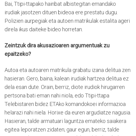
Bai, Ttipi-ttapako hainbat albistegitan emandako
irudiak jasotzen dituen bideoa ere prestatu dugu.
Polizien aurpegiak eta autoen matrikulak estalita ageri
direla ikus daiteke bideo horretan.
Zeintzuk dira akusazioaren argumentuak zu
epaitzeko?
Autoa eta autoaren matrikula grabatu izana delitua zen
hasieran. Gero, baina, kalean irudiak hartzea delitua ez
dela esan dute. Orain, berriz, diote irudiok hirugarren
pertsona bati eman nahi niola, edo Ttipi-ttapa
Telebistaren bidez ETAko komandokoei informazioa
helarazi nahi niela. Horixe da euren argudiatze nagusia.
Hasieran, talde armatuari laguntza emateko saiakera
egitea leporatzen zidaten; gaur egun, berriz, talde