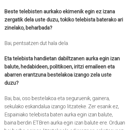
Beste telebisten aurkako ekimenik egin ez izana
zergatik dela uste duzu, tokiko telebista baterako ari
zinelako, beharbada?
Bai, pentsatzen dut hala dela.
Eta telebista handietan dabiltzanen aurka egin izan
balute, hedabideen, politikoen, iritzi emaileen eta
abarren erantzuna bestelakoa izango zela uste
duzu?
Bai, bai, oso bestelakoa eta seguruenik, gainera,
sekulako eskandalua izango litzateke. Zer esanik ez,
Espainiako telebista baten aurka egin izan balute,
baina berdin ETBren aurka egin izan balute ere. Orduan