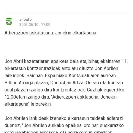
anboto
2002-06-10 : 17:09
Adierazpen askatasuna. Jonekin elkartasuna
Jon Abril kazetariaren epaiketa dela eta, bihar, ekainaren 11,
elkartasun kontzentrazioak antolatu dituzte Jon Abrilen
lankideek. Baionan, Espainiako Kontsulatuaren aurrean;
Bilbon Arriaga plazan; Donostian Artzai Onean eta Iruñean
udal plazan izango dira kontzentazioak. Guztiak eguerdiko
12:00etan izango dira, "Adierazpen asktasuna. Jonekin
elkartasuna" leloarekin.
Jon Abrilen lankideak izeneko elkartasun taldeak adierazi
duenez, "Jon Abrilen aurkako epaikea, oro har, euskarazko
komunikabideen aurkakoa, eta herri-komunikabideen