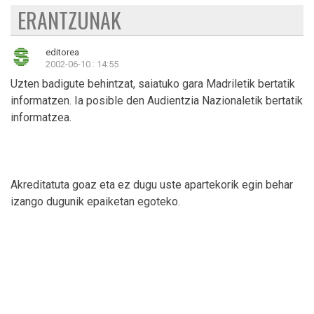
ERANTZUNAK
editorea
2002-06-10 : 14:55
Uzten badigute behintzat, saiatuko gara Madriletik bertatik
informatzen. Ia posible den Audientzia Nazionaletik bertatik
informatzea.
Akreditatuta goaz eta ez dugu uste apartekorik egin behar
izango dugunik epaiketan egoteko.