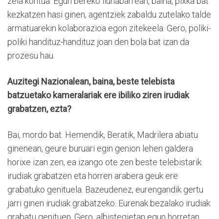
zela kontua. Egun bereko ilunabarrean, baina, pixka bat
kezkatzen hasi ginen, agentziek zabaldu zutelako talde
armatuarekin kolaborazioa egon zitekeela. Gero, poliki-
poliki handituz-handituz joan den bola bat izan da
prozesu hau.
Auzitegi Nazionalean, baina, beste telebista
batzuetako kameralariak ere ibiliko ziren irudiak
grabatzen, ezta?
Bai, mordo bat. Hemendik, Beratik, Madrilera abiatu
ginenean, geure buruari egin genion lehen galdera
horixe izan zen, ea izango ote zen beste telebistarik
irudiak grabatzen eta horren arabera geuk ere
grabatuko genituela. Bazeudenez, eurengandik gertu
jarri ginen irudiak grabatzeko. Eurenak bezalako irudiak
grabatu genituen. Gero, albistegietan egun horretan