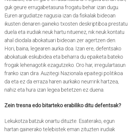
guk geure errugabetasuna frogatu behar izan dugu.
Euren argudiatze nagusia izan da fiskalak bideoan
ikusten denaren gaineko txosten deskriptiboa prestatu
duela eta irudiak neuk hartu nituenez, nik neuk kontatu
ahal diodala abokatuari bideoan zer agertzen den.
Hori, baina, legearen aurka doa. Izan ere, defentsako
abokatuak eskubidea eta beharra du epaiketa bateko
frogak lehenagotik ezagutzeko. Oro har, irregulartasun
franko izan dira. Auzitegi Nazionala epaitegi politikoa
da eta ez da erraza haren aurkako neurririk hartzea,
nahiz eta hura izan legea betetzen ez duena.
Zein tresna edo bitarteko erabiliko ditu defentsak?
Lekukotza batzuk onartu dituzte. Esaterako, egun
hartan gainerako telebistek eman zituzten irudiak