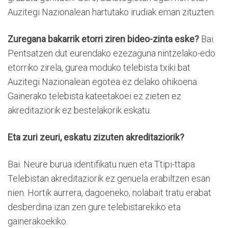
Auzitegi Nazionalean hartutako irudiak eman zituzten.
Zuregana bakarrik etorri ziren bideo-zinta eske?
Bai.
Pentsatzen dut eurendako ezezaguna nintzelako-edo
etorriko zirela, gurea moduko telebista txiki bat
Auzitegi Nazionalean egotea ez delako ohikoena.
Gainerako telebista kateetakoei ez zieten ez
akreditaziorik ez bestelakorik eskatu.
Eta zuri zeuri, eskatu zizuten akreditaziorik?
Bai. Neure burua identifikatu nuen eta Ttipi-ttapa
Telebistan akreditaziorik ez genuela erabiltzen esan
nien. Hortik aurrera, dagoeneko, nolabait tratu erabat
desberdina izan zen gure telebistarekiko eta
gainerakoekiko.