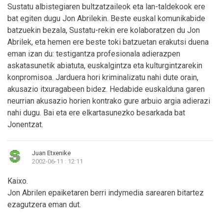
Sustatu albistegiaren bultzatzaileok eta lan-taldekook ere
bat egiten dugu Jon Abrilekin. Beste euskal komunikabide
batzuekin bezala, Sustatu-rekin ere kolaboratzen du Jon
Abrilek, eta hemen ere beste toki batzuetan erakutsi duena
eman izan du: testigantza profesionala adierazpen
askatasunetik abiatuta, euskalgintza eta kulturgintzarekin
konpromisoa. Jarduera hori kriminalizatu nahi dute orain,
akusazio itxuragabeen bidez. Hedabide euskalduna garen
neurrian akusazio horien kontrako gure arbuio argia adierazi
nahi dugu. Bai eta ere elkartasunezko besarkada bat
Jonentzat.
Juan Etxenike
2002-06-11 : 12:11
Kaixo.
Jon Abrilen epaiketaren berri indymedia sarearen bitartez
ezagutzera eman dut.