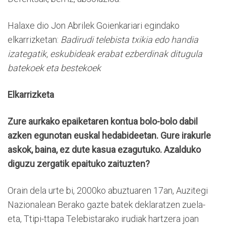
Halaxe dio Jon Abrilek Goienkariari egindako
elkarrizketan:
Badirudi telebista txikia edo handia
izategatik, eskubideak erabat ezberdinak ditugula
batekoek eta bestekoek
Elkarrizketa
Zure aurkako epaiketaren kontua bolo-bolo dabil
azken egunotan euskal hedabideetan. Gure irakurle
askok, baina, ez dute kasua ezagutuko. Azalduko
diguzu zergatik epaituko zaituzten?
Orain dela urte bi, 2000ko abuztuaren 17an, Auzitegi
Nazionalean Berako gazte batek deklaratzen zuela-
eta, Ttipi-ttapa Telebistarako irudiak hartzera joan