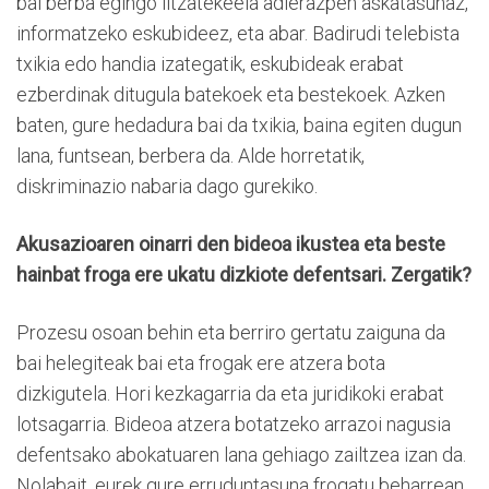
bai berba egingo litzatekeela adierazpen askatasunaz,
informatzeko eskubideez, eta abar. Badirudi telebista
txikia edo handia izategatik, eskubideak erabat
ezberdinak ditugula batekoek eta bestekoek. Azken
baten, gure hedadura bai da txikia, baina egiten dugun
lana, funtsean, berbera da. Alde horretatik,
diskriminazio nabaria dago gurekiko.
Akusazioaren oinarri den bideoa ikustea eta beste
hainbat froga ere ukatu dizkiote defentsari. Zergatik?
Prozesu osoan behin eta berriro gertatu zaiguna da
bai helegiteak bai eta frogak ere atzera bota
dizkigutela. Hori kezkagarria da eta juridikoki erabat
lotsagarria. Bideoa atzera botatzeko arrazoi nagusia
defentsako abokatuaren lana gehiago zailtzea izan da.
Nolabait, eurek gure erruduntasuna frogatu beharrean,