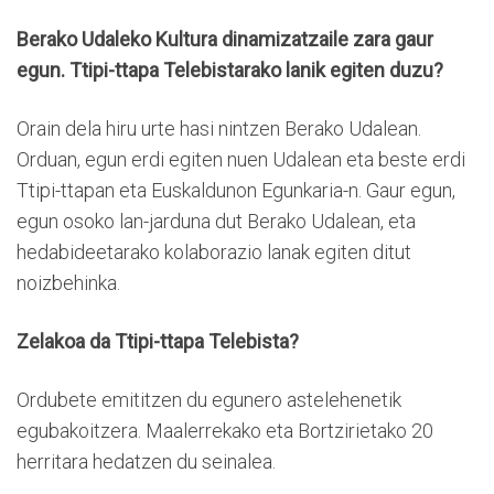
Berako Udaleko Kultura dinamizatzaile zara gaur
egun. Ttipi-ttapa Telebistarako lanik egiten duzu?
Orain dela hiru urte hasi nintzen Berako Udalean.
Orduan, egun erdi egiten nuen Udalean eta beste erdi
Ttipi-ttapan eta Euskaldunon Egunkaria-n. Gaur egun,
egun osoko lan-jarduna dut Berako Udalean, eta
hedabideetarako kolaborazio lanak egiten ditut
noizbehinka.
Zelakoa da Ttipi-ttapa Telebista?
Ordubete emititzen du egunero astelehenetik
egubakoitzera. Maalerrekako eta Bortzirietako 20
herritara hedatzen du seinalea.