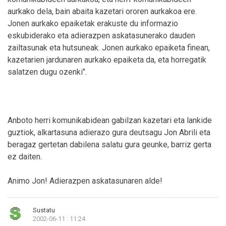
aurkako dela, bain abaita kazetari ororen aurkakoa ere.
Jonen aurkako epaiketak erakuste du informazio
eskubiderako eta adierazpen askatasunerako dauden
zailtasunak eta hutsuneak. Jonen aurkako epaiketa finean,
kazetarien jardunaren aurkako epaiketa da, eta horregatik
salatzen dugu ozenki".
Anboto herri komunikabidean gabilzan kazetari eta lankide
guztiok, alkartasuna adierazo gura deutsagu Jon Abrili eta
beragaz gertetan dabilena salatu gura geunke, barriz gerta
ez daiten.
Animo Jon! Adierazpen askatasunaren alde!
Sustatu
2002-06-11 : 11:24