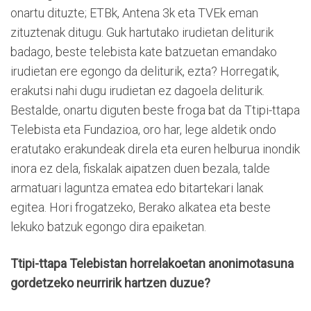
onartu dituzte; ETBk, Antena 3k eta TVEk eman
zituztenak ditugu. Guk hartutako irudietan deliturik
badago, beste telebista kate batzuetan emandako
irudietan ere egongo da deliturik, ezta? Horregatik,
erakutsi nahi dugu irudietan ez dagoela deliturik.
Bestalde, onartu diguten beste froga bat da Ttipi-ttapa
Telebista eta Fundazioa, oro har, lege aldetik ondo
eratutako erakundeak direla eta euren helburua inondik
inora ez dela, fiskalak aipatzen duen bezala, talde
armatuari laguntza ematea edo bitartekari lanak
egitea. Hori frogatzeko, Berako alkatea eta beste
lekuko batzuk egongo dira epaiketan.
Ttipi-ttapa Telebistan horrelakoetan anonimotasuna
gordetzeko neurririk hartzen duzue?