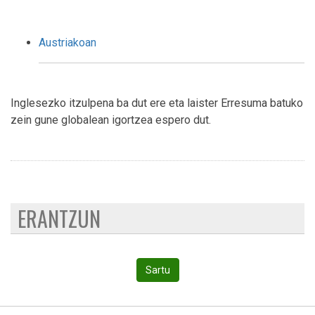
Austriakoan
Inglesezko itzulpena ba dut ere eta laister Erresuma batuko
zein gune globalean igortzea espero dut.
ERANTZUN
Sartu