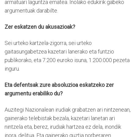
armatuari laguntza ematea. Inolako edukirik gabeko
argumentuak darabilte.
Zer eskatzen du akusazioak?
Sei urteko kartzela-zigorra, sei urteko
gaitasungabetzea kazetari lanerako eta funtzio
publikorako, eta 7.200 euroko isuna, 1.200.000 pezeta
inguru.
Eta defentsak zure absoluzioa eskatzeko zer
argumentu erabiliko du?
Auzitegi Nazionalean irudiak grabatzen ari nintzenean,
gainerako telebistak bezala, kazetari lanetan ari
nintzela eta, berez, irudiak hartzea ez dela, inondik
inora, delitua. Eta gainerako guztia norberaren