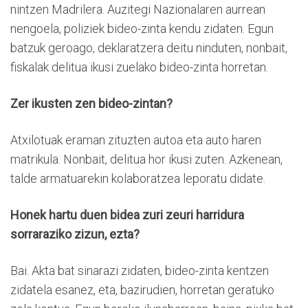
nintzen Madrilera. Auzitegi Nazionalaren aurrean
nengoela, poliziek bideo-zinta kendu zidaten. Egun
batzuk geroago, deklaratzera deitu ninduten, nonbait,
fiskalak delitua ikusi zuelako bideo-zinta horretan.
Zer ikusten zen bideo-zintan?
Atxilotuak eraman zituzten autoa eta auto haren
matrikula. Nonbait, delitua hor ikusi zuten. Azkenean,
talde armatuarekin kolaboratzea leporatu didate.
Honek hartu duen bidea zuri zeuri harridura
sorraraziko zizun, ezta?
Bai. Akta bat sinarazi zidaten, bideo-zinta kentzen
zidatela esanez, eta, bazirudien, horretan geratuko