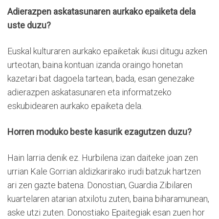
Adierazpen askatasunaren aurkako epaiketa dela
uste duzu?
Euskal kulturaren aurkako epaiketak ikusi ditugu azken
urteotan, baina kontuan izanda oraingo honetan
kazetari bat dagoela tartean, bada, esan genezake
adierazpen askatasunaren eta informatzeko
eskubidearen aurkako epaiketa dela.
Horren moduko beste kasurik ezagutzen duzu?
Hain larria denik ez. Hurbilena izan daiteke joan zen
urrian Kale Gorrian aldizkarirako irudi batzuk hartzen
ari zen gazte batena. Donostian, Guardia Zibilaren
kuartelaren atarian atxilotu zuten, baina biharamunean,
aske utzi zuten. Donostiako Epaitegiak esan zuen hor