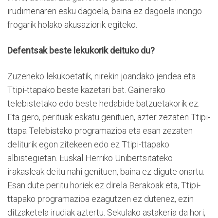
irudimenaren esku dagoela, baina ez dagoela inongo
frogarik holako akusaziorik egiteko.
Defentsak beste lekukorik deituko du?
Zuzeneko lekukoetatik, nirekin joandako jendea eta
Ttipi-ttapako beste kazetari bat. Gainerako
telebistetako edo beste hedabide batzuetakorik ez.
Eta gero, perituak eskatu genituen, azter zezaten Ttipi-
ttapa Telebistako programazioa eta esan zezaten
deliturik egon zitekeen edo ez Ttipi-ttapako
albistegietan. Euskal Herriko Unibertsitateko
irakasleak deitu nahi genituen, baina ez digute onartu.
Esan dute peritu horiek ez direla Berakoak eta, Ttipi-
ttapako programazioa ezagutzen ez dutenez, ezin
ditzaketela irudiak aztertu. Sekulako astakeria da hori,