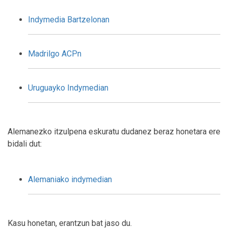
Indymedia Bartzelonan
Madrilgo ACPn
Uruguayko Indymedian
Alemanezko itzulpena eskuratu dudanez beraz honetara ere
bidali dut:
Alemaniako indymedian
Kasu honetan, erantzun bat jaso du.