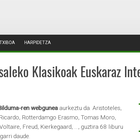
TXIBOA
HARPIDETZA
aleko Klasikoak Euskaraz Int
 Bilduma-ren webgunea
aurkeztu da. Aristoteles,
d Ricardo, Rotterdamgo Erasmo, Tomas Moro,
taire, Freud, Kierkegaard, ..., guztira 68 liburu
garri daude.