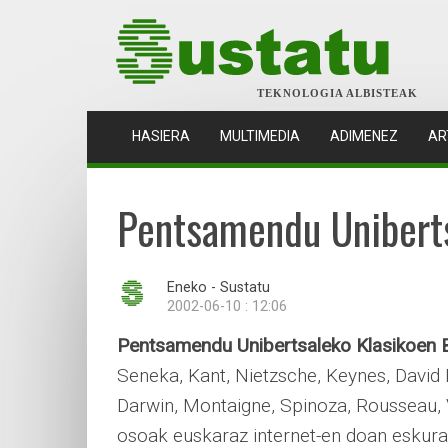
TEKNOLOGIA ALBISTEAK
(CURRENT)
HASIERA
MULTIMEDIA
ADIMENEZ
AR
Pentsamendu Uniberts
Eneko - Sustatu
2002-06-10 : 12:06
Pentsamendu Unibertsaleko Klasikoen
Seneka, Kant, Nietzsche, Keynes, Davi
Darwin, Montaigne, Spinoza, Rousseau, Vol
osoak euskaraz internet-en doan eskura