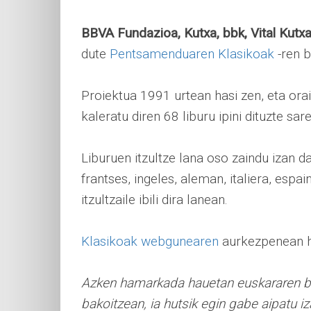
BBVA Fundazioa, Kutxa, bbk, Vital Kutx
dute
Pentsamenduaren Klasikoak
-ren b
Proiektua 1991 urtean hasi zen, eta ora
kaleratu diren 68 liburu ipini dituzte sar
Liburuen itzultze lana oso zaindu izan da
frantses, ingeles, aleman, italiera, espa
itzultzaile ibili dira lanean.
Klasikoak webgunearen
aurkezpenean ho
Azken hamarkada hauetan euskararen bat
bakoitzean, ia hutsik egin gabe aipatu i