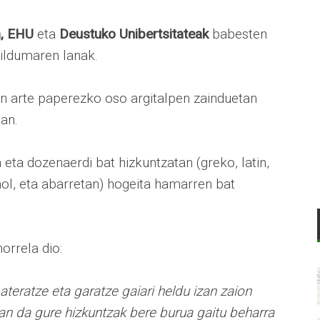
a, EHU
eta
Deustuko Unibertsitateak
babesten
ildumaren lanak.
in arte paperezko oso argitalpen zainduetan
ean.
 eta dozenaerdi bat hizkuntzatan (greko, latin,
inol, eta abarretan) hogeita hamarren bat
rrela dio:
eratze eta garatze gaiari heldu izan zaion
zan da gure hizkuntzak bere burua gaitu beharra