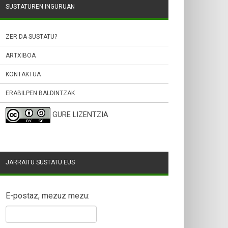
SUSTATUREN INGURUAN
ZER DA SUSTATU?
ARTXIBOA
KONTAKTUA
ERABILPEN BALDINTZAK
GURE LIZENTZIA
JARRAITU SUSTATU.EUS
E-postaz, mezuz mezu: