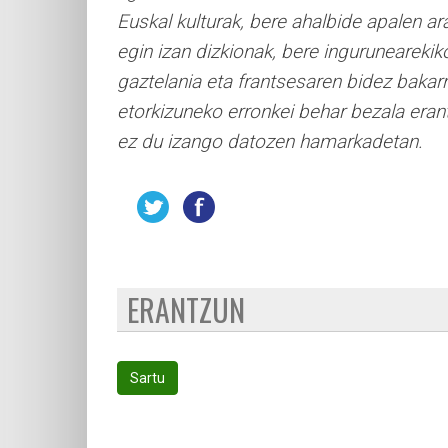
Euskal kulturak, bere ahalbide apalen ar
egin izan dizkionak, bere ingurunearekik
gaztelania eta frantsesaren bidez bakarri
etorkizuneko erronkei behar bezala erant
ez du izango datozen hamarkadetan.
ERANTZUN
Sartu