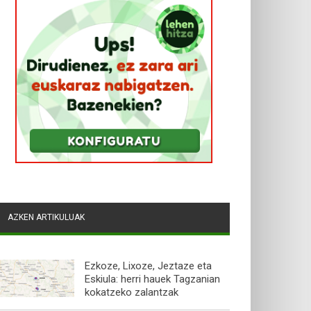
AZKEN ARTIKULUAK
Ezkoze, Lixoze, Jeztaze eta
Eskiula: herri hauek Tagzanian
kokatzeko zalantzak