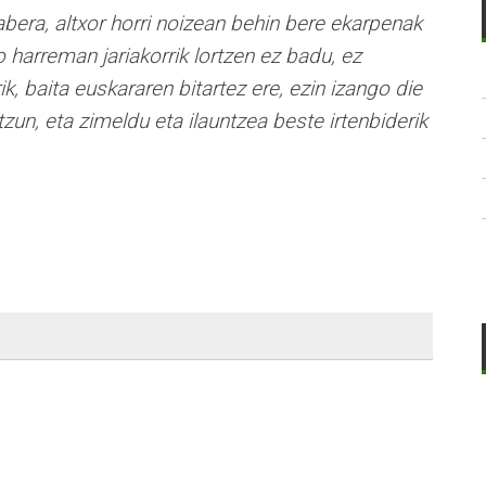
abera, altxor horri noizean behin bere ekarpenak
o harreman jariakorrik lortzen ez badu, ez
k, baita euskararen bitartez ere, ezin izango die
zun, eta zimeldu eta ilauntzea beste irtenbiderik