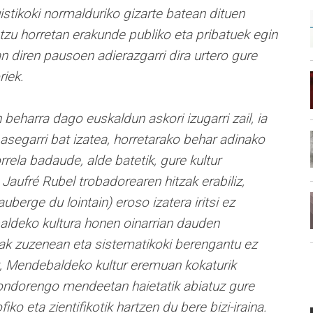
istikoki normalduriko gizarte batean dituen
tzu horretan erakunde publiko eta pribatuek egin
n diren pausoen adierazgarri dira urtero gure
riek.
 beharra dago euskaldun askori izugarri zail, ia
 asegarri bat izatea, horretarako behar adinako
rela badaude, alde batetik, gure kultur
 Jaufré Rubel trobadorearen hitzak erabiliz,
uberge du lointain) eroso izatera iritsi ez
aldeko kultura honen oinarrian dauden
ak zuzenean eta sistematikoki berengantu ez
k, Mendebaldeko kultur eremuan kokaturik
 ondorengo mendeetan haietatik abiatuz gure
ko eta zientifikotik hartzen du bere bizi-iraina.