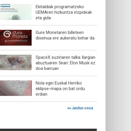
Ekitaldiak programatzeko
UEMAren hizkuntza irizpideak
eta gida
Gure Monetaren billeteen
diseinua ere aukeratu behar da
SpaceX suziriaren talka Ilargian
abuztuaren 5ean: Elon Musk ez
doa barruan
Nola egin Euskal Herriko
eklipse-mapa on bat ordu
erdian
»»
Jardun osoa