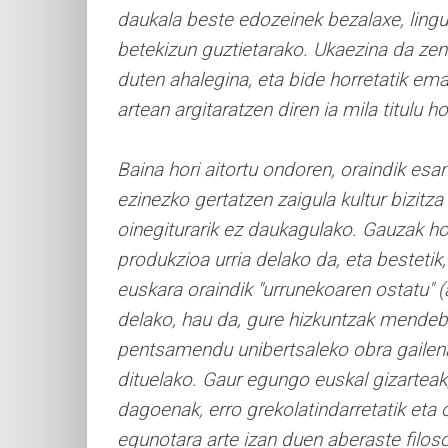
daukala beste edozeinek bezalaxe, lingu
betekizun guztietarako. Ukaezina da zen
duten ahalegina, eta bide horretatik ema
artean argitaratzen diren ia mila titulu ho
Baina hori aitortu ondoren, oraindik esan
ezinezko gertatzen zaigula kultur bizitza
oinegiturarik ez daukagulako. Gauzak hor
produkzioa urria delako da, eta bestetik,
euskara oraindik "urrunekoaren ostatu" (a
delako, hau da, gure hizkuntzak mendeb
pentsamendu unibertsaleko obra gailen
dituelako. Gaur egungo euskal gizartea
dagoenak, erro grekolatindarretatik eta
egunotara arte izan duen aberaste filosofi