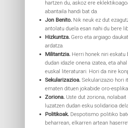
hartzen du, askoz ere eklektikoagoa
abantaila handi bat da.
Jon Benito.
Nik neuk ez dut ezagutz
antolatu duela esan nahi du bere lib
Hizkuntza.
Gero eta argiago daukat
ardatza.
Militantzia.
Herri honek niri eskatu
dudan idazle onena izatea, eta aha
euskal literaturari. Hori da nire kon
Sekularizazioa.
Sekularizazio hori i
ematen dituen jokabide oro-esplikat
Zoriona.
Uste dut zoriona, nolabait
luzatzen dudan esku solidarioa dela
Politikoak.
Despotismo politiko bate
beharrean, elkarren artean haserre