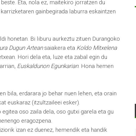
 beste. Eta, nola ez, maitekiro jorratzen du
elkarrizketaren gainbegirada laburra eskaintzen
ldi honetan. Bi liburu aurkeztu zituen Durangoko
ura Dugun Artean
saiakera eta
Koldo Mitxelena
etxean. Hori dela eta, luze eta zabal egin du
arrian,
Euskaldunon Egunkarian
. Hona hemen
en bila, erdarara jo behar nuen lehen, eta orain
t euskaraz (itzultzaileei esker).
o egitea oso zaila dela, oso gutxi garela eta gu
ehenengo eragozpena.
diziorik izan ez duenez, hemendik eta handik