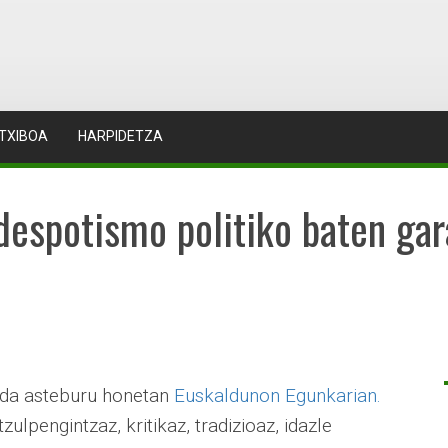
TXIBOA
HARPIDETZA
despotismo politiko baten gara
u da asteburu honetan
Euskaldunon Egunkarian.
tzulpengintzaz, kritikaz, tradizioaz, idazle