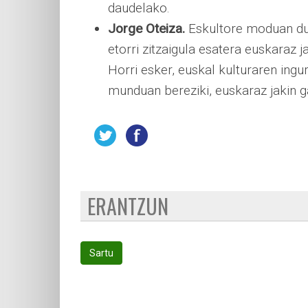
daudelako.
Jorge Oteiza.
Eskultore moduan due
etorri zitzaigula esatera euskaraz 
Horri esker, euskal kulturaren ingu
munduan bereziki, euskaraz jakin ga
ERANTZUN
Sartu