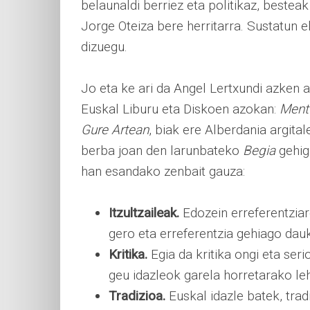
belaunaldi berriez eta politikaz, besteak
Jorge Oteiza bere herritarra. Sustatun 
dizuegu.
Jo eta ke ari da Angel Lertxundi azken a
Euskal Liburu eta Diskoen azokan:
Ment
Gure Artean
, biak ere Alberdania argital
berba joan den larunbateko
Begia
gehig
han esandako zenbait gauza:
Itzultzaileak.
Edozein erreferentziar
gero eta erreferentzia gehiago dauka
Kritika.
Egia da kritika ongi eta seri
geu idazleok garela horretarako l
Tradizioa.
Euskal idazle batek, tra