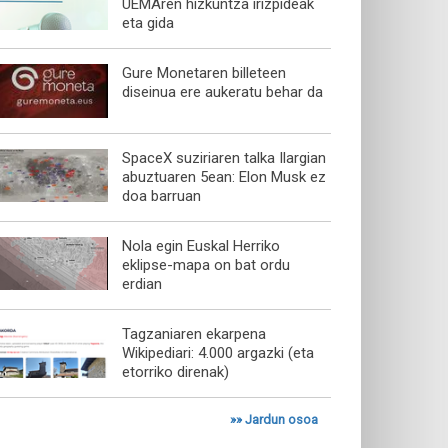
UEMAren hizkuntza irizpideak
eta gida
Gure Monetaren billeteen
diseinua ere aukeratu behar da
SpaceX suziriaren talka Ilargian
abuztuaren 5ean: Elon Musk ez
doa barruan
Nola egin Euskal Herriko
eklipse-mapa on bat ordu
erdian
Tagzaniaren ekarpena
Wikipediari: 4.000 argazki (eta
etorriko direnak)
»»
Jardun osoa