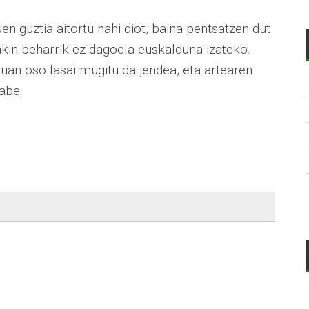
n guztia aitortu nahi diot, baina pentsatzen dut
jakin beharrik ez dagoela euskalduna izateko.
ruan oso lasai mugitu da jendea, eta artearen
be.