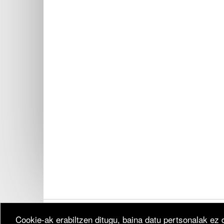
Cookie-ak erabiltzen ditugu, baina datu pertsonalak ez