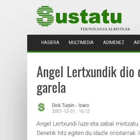
TEKNOLOGIA ALBISTEAK
(CURRENT)
HASIERA
MULTIMEDIA
ADIMENEZ
AR
Angel Lertxundik dio 
garela
Dick Turpin - Izaro
2001-12-31 : 16:12
Angel Lertxundi luze eta zabal mintzat
Denetik hitz egiten du idazle oriotarrak: i