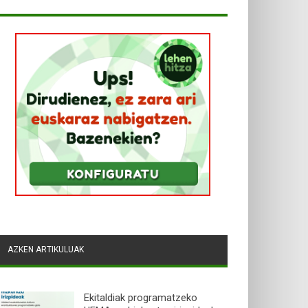
AZKEN ARTIKULUAK
Ekitaldiak programatzeko