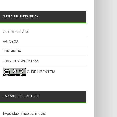
SUSTATUREN INGURUAN
ZER DA SUSTATU?
ARTXIBOA
KONTAKTUA
ERABILPEN BALDINTZAK
GURE LIZENTZIA
JARRAITU SUSTATU.EUS
E-postaz, mezuz mezu: