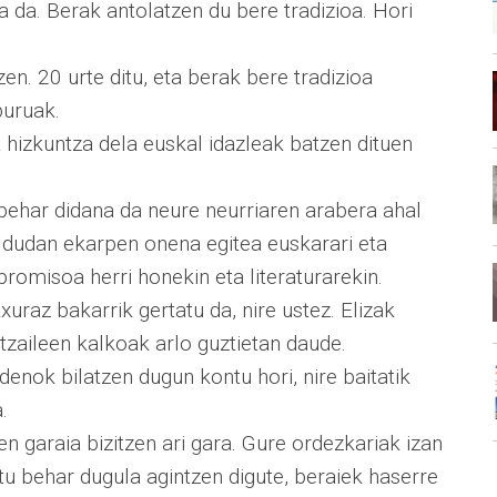
 da. Berak antolatzen du bere tradizioa. Hori
en. 20 urte ditu, eta berak bere tradizioa
uruak.
 hizkuntza dela euskal idazleak batzen dituen
 behar didana da neure neurriaren arabera ahal
l dudan ekarpen onena egitea euskarari eta
promisoa herri honekin eta literaturarekin.
txuraz bakarrik gertatu da, nire ustez. Elizak
zaileen kalkoak arlo guztietan daude.
 denok bilatzen dugun kontu hori, nire baitatik
.
n garaia bizitzen ari gara. Gure ordezkariak izan
tu behar dugula agintzen digute, beraiek haserre