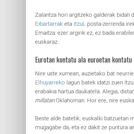
Zalantza hori argitzeko galderak bidali 
Eibartarrak
eta
ItzuL
posta-zerrenda irek
Emaitza: ezer argirik ez, ez bada erabil
euskaraz.
Eurotan kontatu ala euroetan kontatu
Nire uste xumean, auzietako bat neurrien
Elhuyarreko
lagun batek idatzi zuen It
erabakia hartua daukatela. Alegia, dista
millatan
Oklahoman. Hor ere, nire euska
Beste alde batetik, euskalki batzuetan 
mugagabe da, eta ez dakit ze puntura ar