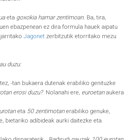
ua
eta
goxokia hamar zentimoan.
Ba, tira,
duen ebazpenean ez dira formula hauek aipatu
 jarritako
Jagonet
zerbitzutik etorritako mezu
au duzu:
tez, -tan bukaera dutenak erabiliko genituzke
otan erosi duzu?
. Nolanahi ere,
euroetan
aukera
urotan
eta
50 zentimotan
erabiliko genuke,
 bietariko adibideak aurki daitezke eta.
halako disparaterik... Badirudi gauzak
100 eurotan