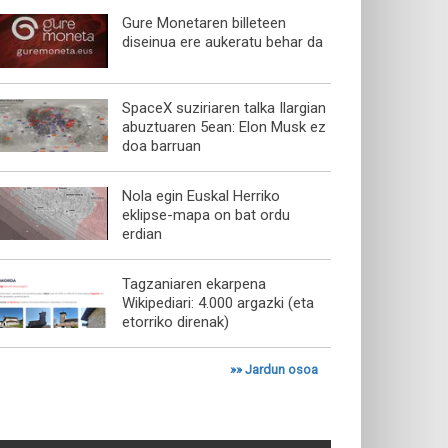
Gure Monetaren billeteen
diseinua ere aukeratu behar da
SpaceX suziriaren talka Ilargian
abuztuaren 5ean: Elon Musk ez
doa barruan
Nola egin Euskal Herriko
eklipse-mapa on bat ordu
erdian
Tagzaniaren ekarpena
Wikipediari: 4.000 argazki (eta
etorriko direnak)
»»
Jardun osoa