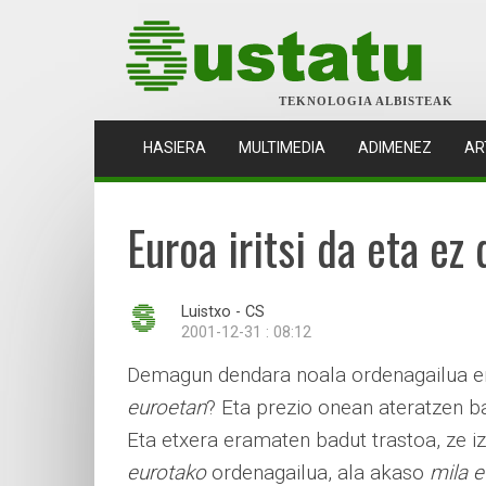
TEKNOLOGIA ALBISTEAK
(CURRENT)
HASIERA
MULTIMEDIA
ADIMENEZ
AR
Euroa iritsi da eta ez
Luistxo - CS
2001-12-31 : 08:12
Demagun dendara noala ordenagailua er
euroetan
? Eta prezio onean ateratzen b
Eta etxera eramaten badut trastoa, ze 
eurotako
ordenagailua, ala akaso
mila e