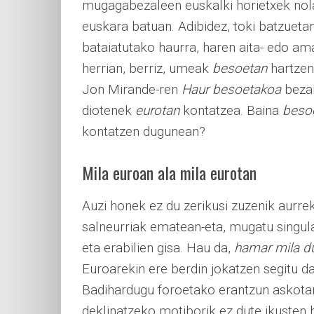
mugagabezaleen euskalki horietxek nolab
euskara batuan. Adibidez, toki batzue
bataiatutako haurra, haren aita- edo a
herrian, berriz, umeak
besoetan
hartzen
Jon Mirande-ren
Haur besoetakoa
bezal
diotenek
eurotan
kontatzea. Baina
beso
kontatzen dugunean?
Mila euroan ala mila eurotan
Auzi honek ez du zerikusi zuzenik aurre
salneurriak ematean-eta, mugatu singula
eta erabilien gisa. Hau da,
hamar mila du
Euroarekin ere berdin jokatzen segitu da
Badihardugu foroetako erantzun askota
deklinatzeko motiborik ez dute ikusten 