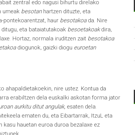
ait zentral edo nagusi bihurtu direlako
tan umeak
besotan
hartzen dituzte, eta
ma-pontekoarentzat, haur
besotakoa
da. Nire
 ditugu, eta bataiatutakoak
besoetakoak
dira,
axe. Hortaz, normala iruditzen zait
besotakoa
etakoa
diogunok, gaizki diogu
euroetan
ko ahapaldietakoekin, nire ustez. Kontua da
rra erabiltzen dela euskalki askotan forma jator
roan aurkitu ditut angulak,
esaten dela.
itekeela ematen du, eta Eibartarrak, ItzuL eta
n kasu hauetan euroa duroa bezalaxe ez
hiztunek.