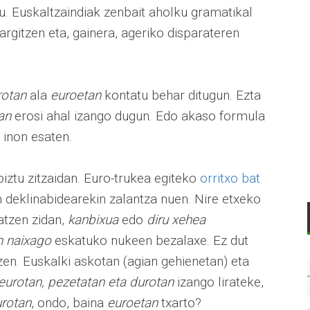
tu. Euskaltzaindiak zenbait aholku gramatikal
argitzen eta, gainera, ageriko disparateren
rotan
ala
euroetan
kontatu behar ditugun. Ezta
an
erosi ahal izango dugun. Edo akaso formula
 inon esaten.
iztu zitzaidan. Euro-trukea egiteko
orritxo bat
en deklinabidearekin zalantza nuen. Nire etxeko
atzen zidan,
kanbixua
edo
diru xehea
n naixago
eskatuko nukeen bezalaxe. Ez dut
zen. Euskalki askotan (agian gehienetan) eta
eurotan, pezetatan eta durotan
izango lirateke,
rotan
, ondo, baina
euroetan
txarto?