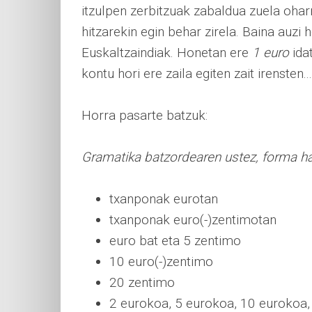
itzulpen zerbitzuak zabaldua zuela oharr
hitzarekin egin behar zirela. Baina auzi
Euskaltzaindiak. Honetan ere
1 euro
ida
kontu hori ere zaila egiten zait irensten...
Horra pasarte batzuk:
Gramatika batzordearen ustez, forma ha
txanponak eurotan
txanponak euro(-)zentimotan
euro bat eta 5 zentimo
10 euro(-)zentimo
20 zentimo
2 eurokoa, 5 eurokoa, 10 eurokoa