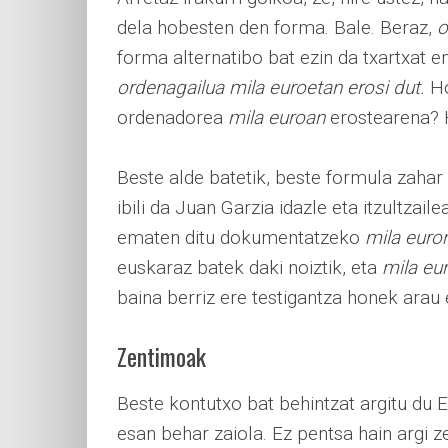
dela hobesten den forma. Bale. Beraz,
o
forma alternatibo bat ezin da txartxat e
ordenagailua mila euroetan erosi dut.
Ho
ordenadorea
mila euroan
erostearena? Ho
Beste alde batetik, beste formula zahar 
ibili da Juan Garzia idazle eta itzultzail
ematen ditu dokumentatzeko
mila euro
euskaraz batek daki noiztik, eta
mila eu
baina berriz ere testigantza honek arau 
Zentimoak
Beste kontutxo bat behintzat argitu du 
esan behar zaiola. Ez pentsa hain argi 