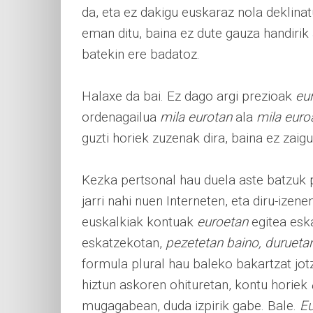
da, eta ez dakigu euskaraz nola deklina
eman ditu, baina ez dute gauza handirik 
batekin ere badatoz.
Halaxe da bai. Ez dago argi prezioak
eu
ordenagailua
mila eurotan
ala
mila euro
guzti horiek zuzenak dira, baina ez zaigu
Kezka pertsonal hau duela aste batzuk p
jarri nahi nuen Interneten, eta diru-izen
euskalkiak kontuak
euroetan
egitea esk
eskatzekotan,
pezetetan baino, durueta
formula plural hau baleko bakartzat jot
hiztun askoren ohituretan, kontu horiek
mugagabean, duda izpirik gabe. Bale.
Eu