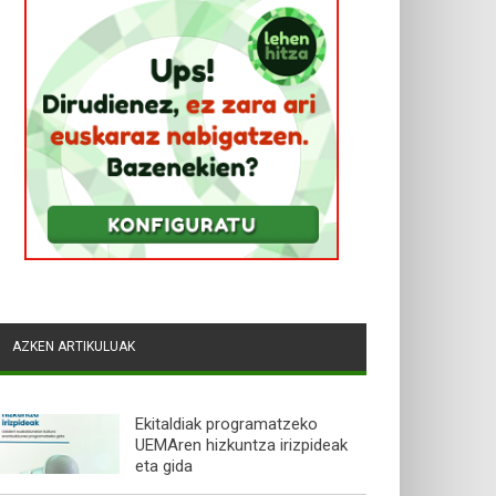
AZKEN ARTIKULUAK
Ekitaldiak programatzeko
UEMAren hizkuntza irizpideak
eta gida