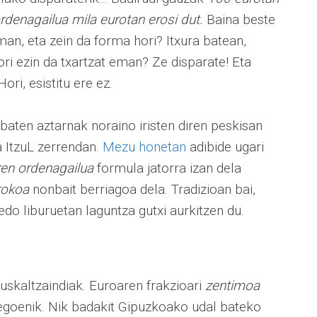
rdenagailua mila eurotan erosi dut.
Baina beste
man, eta zein da forma hori? Itxura batean,
ri ezin da txartzat eman? Ze disparate! Eta
ri, esistitu ere ez.
baten aztarnak noraino iristen diren peskisan
ea ItzuL zerrendan.
Mezu honetan
adibide ugari
ren ordenagailua
formula jatorra izan dela
rokoa
nonbait berriagoa dela. Tradizioan bai,
edo liburuetan laguntza gutxi aurkitzen du.
Euskaltzaindiak. Euroaren frakzioari
zentimoa
zegoenik. Nik badakit Gipuzkoako udal bateko