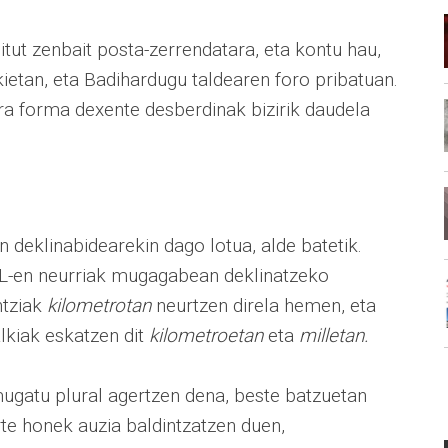
ditut zenbait posta-zerrendatara, eta kontu hau,
ietan, eta Badihardugu taldearen foro pribatuan.
era forma dexente desberdinak bizirik daudela
 deklinabidearekin dago lotua, alde batetik.
zuL-en neurriak mugagabean deklinatzeko
ntziak
kilometrotan
neurtzen direla hemen, eta
lkiak eskatzen dit
kilometroetan
eta
milletan.
mugatu plural agertzen dena, beste batzuetan
te honek auzia baldintzatzen duen,