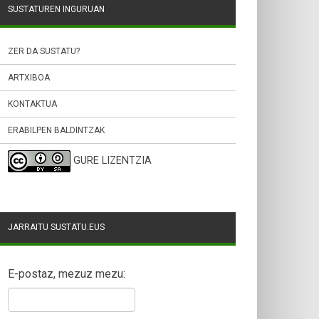
SUSTATUREN INGURUAN
ZER DA SUSTATU?
ARTXIBOA
KONTAKTUA
ERABILPEN BALDINTZAK
GURE LIZENTZIA
JARRAITU SUSTATU.EUS
E-postaz, mezuz mezu: