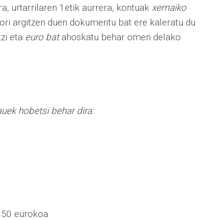
a, urtarrilaren 1etik aurrera, kontuak
xemaiko
 hori argitzen duen dokumentu bat ere kaleratu du
tzi eta
euro bat
ahoskatu behar omen delako
uek hobetsi behar dira:
, 50 eurokoa