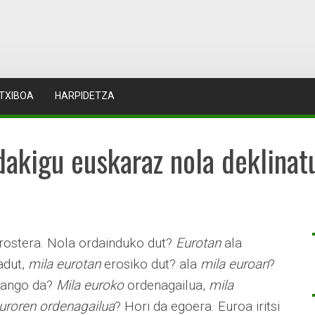
TXIBOA
HARPIDETZA
 dakigu euskaraz nola deklinat
ostera. Nola ordainduko dut?
Eurotan
ala
adut,
mila eurotan
erosiko dut? ala
mila euroan
?
izango da?
Mila euroko
ordenagailua,
mila
uroren ordenagailua
? Hori da egoera. Euroa iritsi