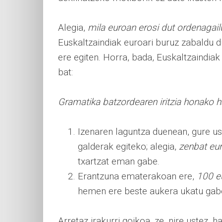
Alegia,
mila euroan erosi dut ordenagail
Euskaltzaindiak euroari buruz zabaldu 
ere egiten. Horra, bada, Euskaltzaindiak
bat:
Gramatika batzordearen iritzia honako h
Izenaren laguntza duenean, gure us
galderak egiteko; alegia,
zenbat eur
txartzat eman gabe.
Erantzuna ematerakoan ere,
100 e
hemen ere beste aukera ukatu gabe,
Arretaz irakurri goikoa, ze, nire ustez, 