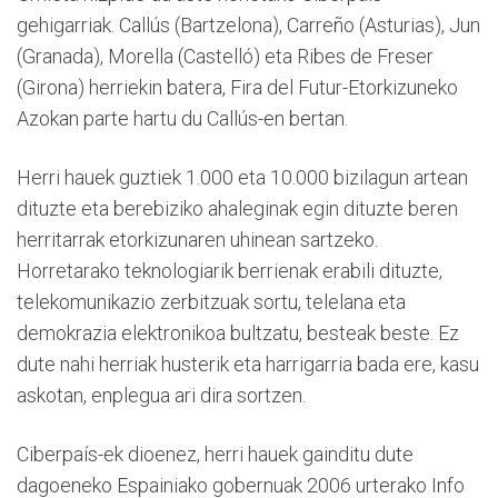
gehigarriak. Callús (Bartzelona), Carreño (Asturias), Jun
(Granada), Morella (Castelló) eta Ribes de Freser
(Girona) herriekin batera, Fira del Futur-Etorkizuneko
Azokan parte hartu du Callús-en bertan.
Herri hauek guztiek 1.000 eta 10.000 bizilagun artean
dituzte eta berebiziko ahaleginak egin dituzte beren
herritarrak etorkizunaren uhinean sartzeko.
Horretarako teknologiarik berrienak erabili dituzte,
telekomunikazio zerbitzuak sortu, telelana eta
demokrazia elektronikoa bultzatu, besteak beste. Ez
dute nahi herriak husterik eta harrigarria bada ere, kasu
askotan, enplegua ari dira sortzen.
Ciberpaís-ek dioenez, herri hauek gainditu dute
dagoeneko Espainiako gobernuak 2006 urterako Info