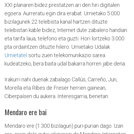
XXI planaren bidez prestatzen ari den hiri digitalen
egoera. Aurreratu egin dira erabat. Urnietako 5.000
bizilagunek 22 telebista kanal hartzen dituzte
telebistan kable bidez, Internet dute zabalero handian
eta tarifa laua, telefono eta guzti. Hori lortzeko 3.000
pta ordaintzen dituzte hilero. Urnietako Udalak
Urnietatel
sortu zuen telekomunikazio sarea
kudeatzeko, bera baita udal bakarra horren jabe dena.
Irakurri nahi duenak zabalago Callús, Carreño, Jun,
Morella eta Ribes de Freser herrien gainean,
Ciberpaísen du aukera. Interesgarria, benetan.
Mendaro ere bai
Mendaro ere (1.300 bizilagun) puri-purian dago. Izan