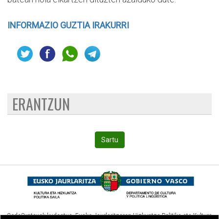
INFORMAZIO GUZTIA IRAKURRI
ERANTZUN
Sartu
CodeSyntaxek kudeatua,
Eusko Jaurlaritzaren Hizkuntza Politika eta Kultura