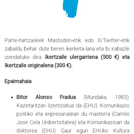
Parte-hartzaileek Mastodon-etik edo X/Twitter-etik
zabaldu behar dute beren ikerketa-lana eta bi irabazle
izendatuko dira:
Ikertzaile ulergarriena (500 €)
eta
Ikertzaile originalena (300 €)
.
E
paimahaia
Bitor Alonso Fradua
(Mundaka, 1983):
Kazetaritzan lizentziatua da (EHU). Komunikazio
politiko eta enpresarialean du masterra (Camilo
Jose Cela Unibertsitatea) eta Komunikazioan da
doktorea (EHU). Gaur egun EHUko Kultura