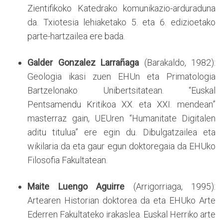
Zientifikoko Katedrako komunikazio-arduraduna
da. Txiotesia lehiaketako 5. eta 6. edizioetako
parte-hartzailea ere bada.
Galder Gonzalez Larrañaga
(Barakaldo, 1982):
Geologia ikasi zuen EHUn eta Primatologia
Bartzelonako Unibertsitatean. “Euskal
Pentsamendu Kritikoa XX. eta XXI. mendean”
masterraz gain, UEUren “Humanitate Digitalen
aditu titulua” ere egin du. Dibulgatzailea eta
wikilaria da eta gaur egun doktoregaia da EHUko
Filosofia Fakultatean.
Maite Luengo Aguirre
(Arrigorriaga, 1995):
Artearen Historian doktorea da eta EHUko Arte
Ederren Fakultateko irakaslea. Euskal Herriko arte