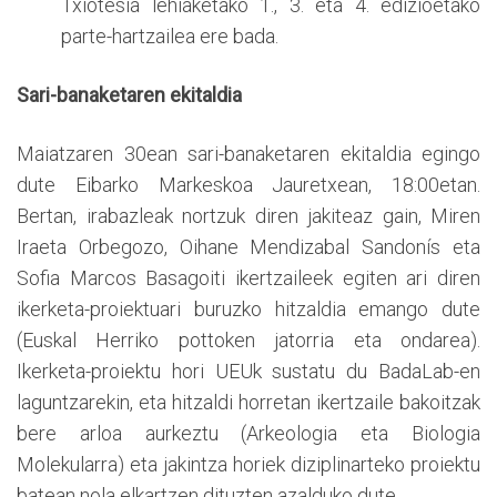
Txiotesia lehiaketako 1., 3. eta 4. edizioetako
parte-hartzailea ere bada.
Sari-banaketaren ekitaldia
Maiatzaren 30ean sari-banaketaren ekitaldia egingo
dute Eibarko Markeskoa Jauretxean, 18:00etan.
Bertan, irabazleak nortzuk diren jakiteaz gain, Miren
Iraeta Orbegozo, Oihane Mendizabal Sandonís eta
Sofia Marcos Basagoiti ikertzaileek egiten ari diren
ikerketa-proiektuari buruzko hitzaldia emango dute
(Euskal Herriko pottoken jatorria eta ondarea).
Ikerketa-proiektu hori UEUk sustatu du BadaLab-en
laguntzarekin, eta hitzaldi horretan ikertzaile bakoitzak
bere arloa aurkeztu (Arkeologia eta Biologia
Molekularra) eta jakintza horiek diziplinarteko proiektu
batean nola elkartzen dituzten azalduko dute.