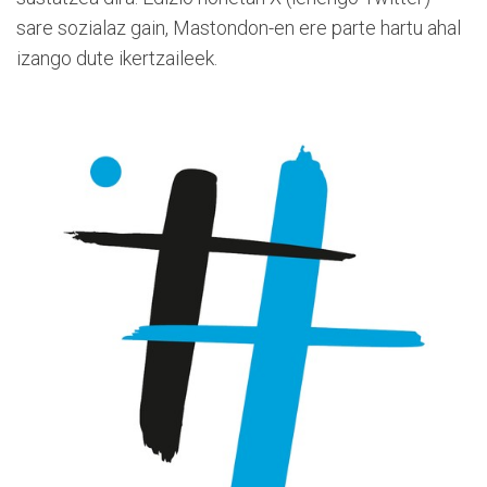
sare sozialaz gain, Mastondon-en ere parte hartu ahal
izango dute ikertzaileek.