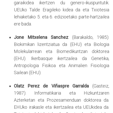
garaikidea ikertzen du genero-ikuspuntutik.
UEUko Talde Eragileko kidea da eta Txiotesia
lehiaketako 5. eta 6. edizioetako parte-hartzailea
ere bada.
Jone Mitxelena Sanchez
(Barakaldo, 1985):
Biokimikan lizentziatua da (EHU) eta Biologia
Molekularrean eta Biomedikuntzan doktorea
(EHU). Ikerbasque ikertzailea da Genetika,
Antropologia Fisikoa eta Animalien Fisiologia
Sailean (EHU).
Olatz Perez de Viñaspre Garralda
(Gasteiz,
1987): Informatikaria eta Hizkuntzaren
Azterketan eta Prozesamenduan doktorea da.
EHUko irakasle eta ikertzailea eta UEUkidea da.