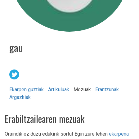
gau
Ekarpen guztiak
Artikuluak
Mezuak
Erantzunak
Argazkiak
Erabiltzailearen mezuak
Oraindik ez duzu edukirik sortu! Egin zure lehen
ekarpena