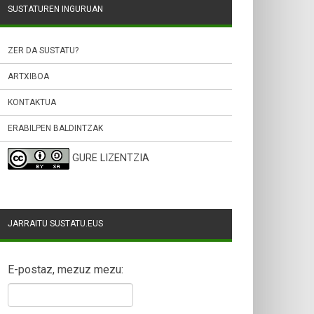
SUSTATUREN INGURUAN
ZER DA SUSTATU?
ARTXIBOA
KONTAKTUA
ERABILPEN BALDINTZAK
GURE LIZENTZIA
JARRAITU SUSTATU.EUS
E-postaz, mezuz mezu: