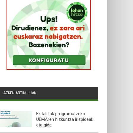
AZKEN ARTIKULUAK
Ekitaldiak programatzeko
UEMAren hizkuntza irizpideak
eta gida