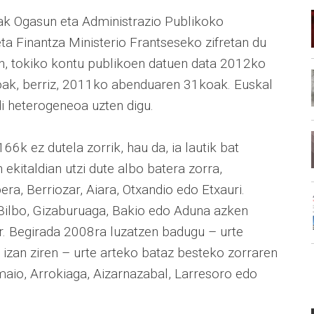
uak Ogasun eta Administrazio Publikoko
a Finantza Ministerio Frantseseko zifretan du
n, tokiko kontu publikoen datuen data 2012ko
oak, berriz, 2011ko abenduaren 31koak. Euskal
i heterogeneoa uzten digu.
6k ez dutela zorrik, hau da, ia lautik bat
ekitaldian utzi dute albo batera zorra,
a, Berriozar, Aiara, Otxandio edo Etxauri.
 Bilbo, Gizaburuaga, Bakio edo Aduna azken
r. Begirada 2008ra luzatzen badugu – urte
izan ziren – urte arteko bataz besteko zorraren
amaio, Arrokiaga, Aizarnazabal, Larresoro edo