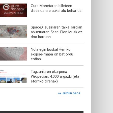
Gure Monetaren billeteen
diseinua ere aukeratu behar da
SpaceX suziriaren talka Ilargian
abuztuaren 5ean: Elon Musk ez
doa barruan
Nola egin Euskal Herriko
eklipse-mapa on bat ordu
erdian
Tagzaniaren ekarpena
Wikipediari: 4.000 argazki (eta
etorriko direnak)
»»
Jardun osoa