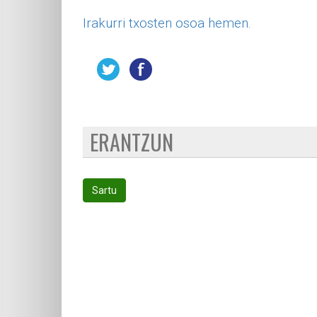
Irakurri txosten osoa hemen.
ERANTZUN
Sartu