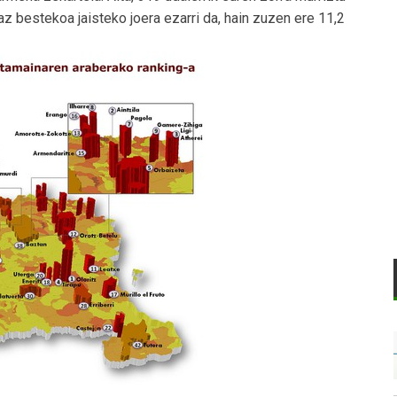
az bestekoa jaisteko joera ezarri da, hain zuzen ere 11,2