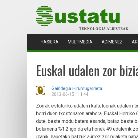
TEKNOLOGIA ALBISTEAK
(CURRENT)
HASIERA
MULTIMEDIA
ADIMENEZ
AR
Euskal udalen zor biz
Gaindegia Hirumugarrieta
2013-06-15 : 11:44
Zorrak estuturiko udalerri kaltetuenak udalerri t
berri duen txostenaren arabera, Euskal Herriko 
dute, beste modu batera esanda, bataz beste bi
bolumena %1,2 igo da eta honek 49 udalerrik zor
izanik, hauetako batzuk aurrez zor pilaketa naba