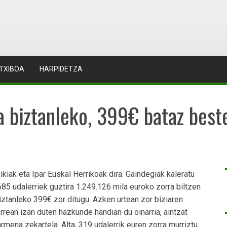
TXIBOA
HARPIDETZA
ia biztanleko, 399€ bataz bes
xikiak eta Ipar Euskal Herrikoak dira. Gaindegiak kaleratu
685 udalerriek guztira 1.249.126 mila euroko zorra biltzen
ztanleko 399€ zor ditugu. Azken urtean zor biziaren
rean izan duten hazkunde handian du oinarria, aintzat
rmena zekartela. Alta, 319 udalerrik euren zorra murriztu