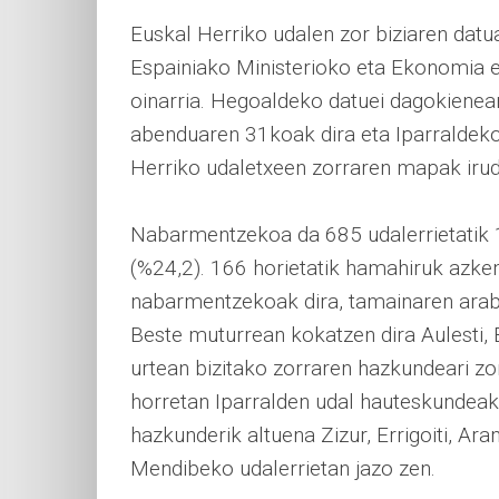
Euskal Herriko udalen zor biziaren dat
Espainiako Ministerioko eta Ekonomia et
oinarria. Hegoaldeko datuei dagokienea
abenduaren 31koak dira eta Iparraldek
Herriko udaletxeen zorraren mapak irud
Nabarmentzekoa da 685 udalerrietatik 16
(%24,2). 166 horietatik hamahiruk azken 
nabarmentzekoak dira, tamainaren araber
Beste muturrean kokatzen dira Aulesti,
urtean bizitako zorraren hazkundeari zo
horretan Iparralden udal hauteskundeak 
hazkunderik altuena Zizur, Errigoiti, Ar
Mendibeko udalerrietan jazo zen.