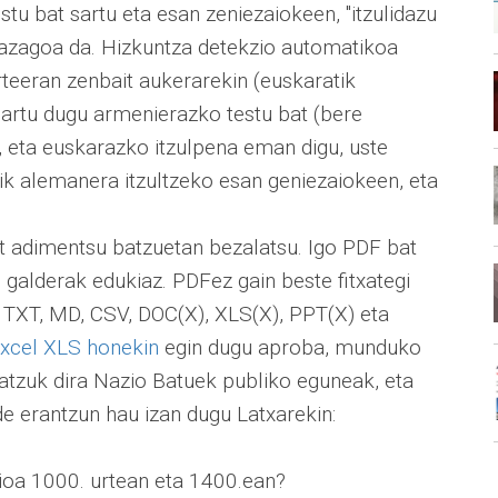
tu bat sartu eta esan zeniezaiokeen, "itzulidazu
errazagoa da. Hizkuntza detekzio automatikoa
rteeran zenbait aukerarekin (euskaratik
sartu dugu armenierazko testu bat (bere
, eta euskarazko itzulpena eman digu, uste
ik alemanera itzultzeko esan geniezaiokeen, eta
at adimentsu batzuetan bezalatsu. Igo PDF bat
 galderak edukiaz. PDFez gain beste fitxategi
 TXT, MD, CSV, DOC(X), XLS(X), PPT(X) eta
xcel XLS honekin
egin dugu aproba, munduko
atzuk dira Nazio Batuek publiko eguneak, eta
e erantzun hau izan dugu Latxarekin:
ioa 1000. urtean eta 1400.ean?