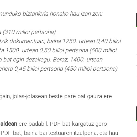
unduko biztanleria honako hau izan zen:
a (310 milioi pertsona)
zik dokumentuan, baina 1250. urtean 0,40 bilioi
a 1500. urtean 0,50 bilioi pertsona (500 milioi
io bat egin dezakegu. Beraz, 1400. urtean
hera 0,45 bilioi pertsona (450 milioi pertsona)
gain, jolas-jolasean beste pare bat gauza ere
 aldean
ere badabil. PDF bat kargatuz gero
PDF bat, baina bai testuaren itzulpena, eta hau