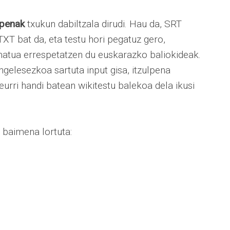
lpenak
txukun dabiltzala dirudi. Hau da, SRT
XT bat da, eta testu hori pegatuz gero,
rmatua errespetatzen du euskarazko baliokideak.
ngelesezkoa sartuta input gisa, itzulpena
eurri handi batean wikitestu balekoa dela ikusi
 baimena lortuta: