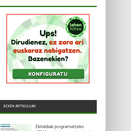
AZKEN ARTIKULUAK
Ekitaldiak programatzeko