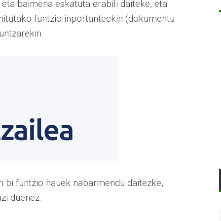
ta baimena eskatuta erabili daiteke, eta
ehitutako funtzio inportanteekin (dokumentu
kuntzarekin.
in bi funtzio hauek nabarmendu daitezke,
zi duenez: