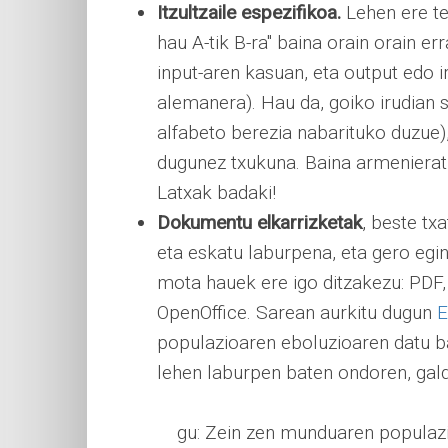
Itzultzaile espezifikoa.
Lehen ere tes
hau A-tik B-ra" baina orain orain 
input-aren kasuan, eta output edo i
alemanera). Hau da, goiko irudian 
alfabeto berezia nabarituko duzue)
dugunez txukuna. Baina armenierat
Latxak badaki!
Dokumentu elkarrizketak
, beste tx
eta eskatu laburpena, eta gero egin
mota hauek ere igo ditzakezu: PDF,
OpenOffice. Sarean aurkitu dugun
E
populazioaren eboluzioaren datu b
lehen laburpen baten ondoren, gald
gu: Zein zen munduaren populaz