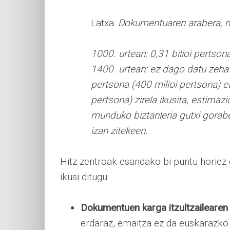
Latxa:
Dokumentuaren arabera, m
1000. urtean: 0,31 bilioi pertson
1400. urtean: ez dago datu zehat
pertsona (400 milioi pertsona) et
pertsona) zirela ikusita, estimaz
munduko biztanleria gutxi gorabe
izan zitekeen.
Hitz zentroak esandako bi puntu horiez 
ikusi ditugu:
Dokumentuen karga itzultzailearen
erdaraz, emaitza ez da euskarazko 