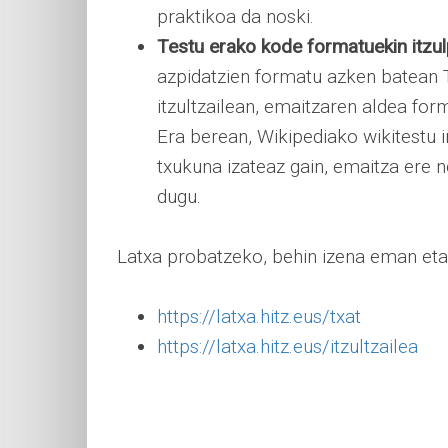
praktikoa da noski.
Testu erako kode formatuekin itzu
azpidatzien formatu azken batean T
itzultzailean, emaitzaren aldea fo
Era berean, Wikipediako wikitestu i
txukuna izateaz gain, emaitza ere n
dugu.
Latxa probatzeko, behin izena eman eta
https://latxa.hitz.eus/txat
https://latxa.hitz.eus/itzultzailea