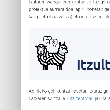
txataren webgunean kontua sortuz gero e
proiektua aurrera doa, apiril honetan g
karga eta itzultzailea) eta interfaz berri
Apirileko gehikuntza hauetan itxuraz ga
Latxaren sortzaile
Hitz zentroak
jakinara