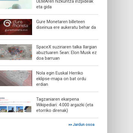
UEMAren hizkuntza irizpideak
eta gida
Gure Monetaren billeteen
diseinua ere aukeratu behar da
SpaceX suziriaren talka Ilargian
abuztuaren 5ean: Elon Musk ez
doa barruan
Nola egin Euskal Herriko
eklipse-mapa on bat ordu
erdian
Tagzaniaren ekarpena
Wikipediari: 4.000 argazki (eta
etorriko direnak)
»»
Jardun osoa