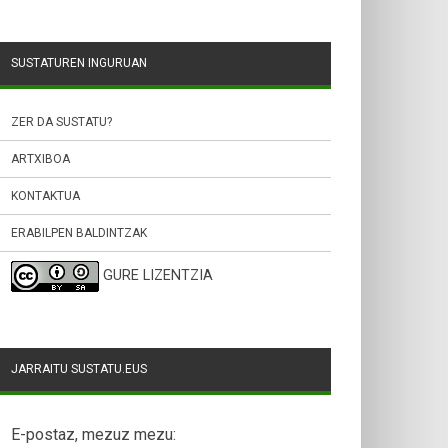
SUSTATUREN INGURUAN
ZER DA SUSTATU?
ARTXIBOA
KONTAKTUA
ERABILPEN BALDINTZAK
GURE LIZENTZIA
JARRAITU SUSTATU.EUS
E-postaz, mezuz mezu: