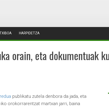
TXIBOA
HARPIDETZA
auka orain, eta dokumentuak k
eredua
publikatu zutela denbora da jada, eta
iko orokorrarentzat martxan jarri, baina