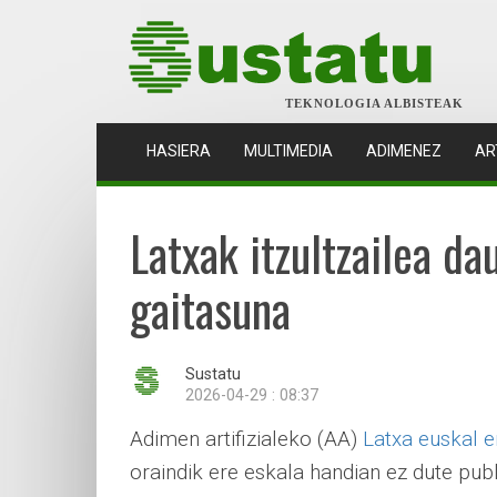
TEKNOLOGIA ALBISTEAK
(CURRENT)
HASIERA
MULTIMEDIA
ADIMENEZ
AR
Latxak itzultzailea d
gaitasuna
Sustatu
2026-04-29 : 08:37
Adimen artifizialeko (AA)
Latxa euskal 
oraindik ere eskala handian ez dute publ