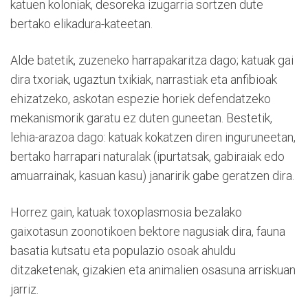
katuen koloniak, desoreka izugarria sortzen dute
bertako elikadura-kateetan.
Alde batetik, zuzeneko harrapakaritza dago; katuak gai
dira txoriak, ugaztun txikiak, narrastiak eta anfibioak
ehizatzeko, askotan espezie horiek defendatzeko
mekanismorik garatu ez duten guneetan. Bestetik,
lehia-arazoa dago: katuak kokatzen diren inguruneetan,
bertako harrapari naturalak (ipurtatsak, gabiraiak edo
amuarrainak, kasuan kasu) janaririk gabe geratzen dira.
Horrez gain, katuak toxoplasmosia bezalako
gaixotasun zoonotikoen bektore nagusiak dira, fauna
basatia kutsatu eta populazio osoak ahuldu
ditzaketenak, gizakien eta animalien osasuna arriskuan
jarriz.