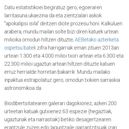
Datu estatistikoei begiratuz gero, egoeraren
larritasuna ukaezina da eta zientzialari askok
"apokalipsi isila" deitzen diote prozesu honi. Kalkuluen
arabera, mundu mailan solte bizi diren katuek urtean
milioika ornodun hiltzen dituzte;
AEBetako azterketa
ospetsu batek
zifra harrigarriak eman zituen 2013an:
urtean 1.300 eta 4.000 milioi txori artean eta 6.300 eta
22.300 milioi ugaztun artean hiltzen dituzte katuen
erruz herrialde horretan bakarrik. Mundu mailako
inpaktua estrapolatuz gero, ornodun txikien sarraskia
astronomikoa da.
Biodibertsitatearen galerari dagokionez, azken 200
urteetan katuak gutxienez 63 espezie (hegaztiak,
ugaztunak eta narrastiak) betiko desagertzearen
erantzule zuzen edo laguntzaile garrantzitsuak izan