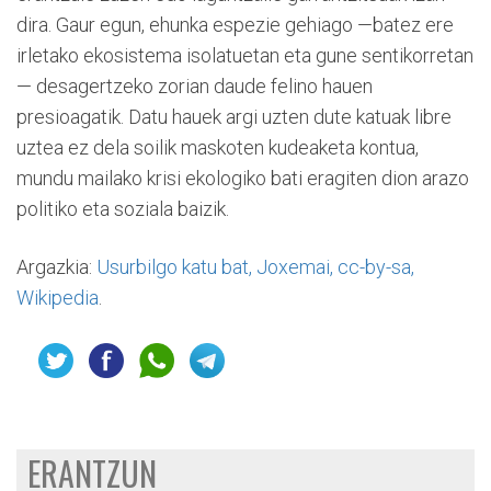
dira. Gaur egun, ehunka espezie gehiago —batez ere
irletako ekosistema isolatuetan eta gune sentikorretan
— desagertzeko zorian daude felino hauen
presioagatik. Datu hauek argi uzten dute katuak libre
uztea ez dela soilik maskoten kudeaketa kontua,
mundu mailako krisi ekologiko bati eragiten dion arazo
politiko eta soziala baizik.
Argazkia:
Usurbilgo katu bat, Joxemai, cc-by-sa,
Wikipedia
.
ERANTZUN