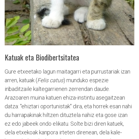
Katuak eta Biodibertsitatea
Gure etxeetako lagun maitagarri eta purrustariak izan
arren, katuak (
Felis catus
) munduko espezie
inbaditzaile kaltegarrienen zerrendan daude.
Arazoaren muina katuen ehiza-instintu asegaitzean
datza: "ehiztari oportunistak" dira, eta horrek esan nahi
du harrapakinak hiltzen dituztela nahiz eta gose izan
ez edo jabeek ondo elikatu. Solte bizi diren katuek,
dela etxekoak kanpora irteten direnean, dela kale-