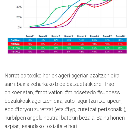
Narratiba toxiko horiek ageri-agerian azaltzen dira
sarri, baina zeharkako bide batzuetatik ere. Traol
ohikoenetan, #motivation, #mindsetedo #success
bezalakoak agertzen dira, auto-laguntza itxurapean,
edo #foryou zuretzat (eta #fyp, zuretzat pertsonalki),
hurbilpen angelu neutral batekin bezala. Baina horien
azpian, esandako toxizitate hori.