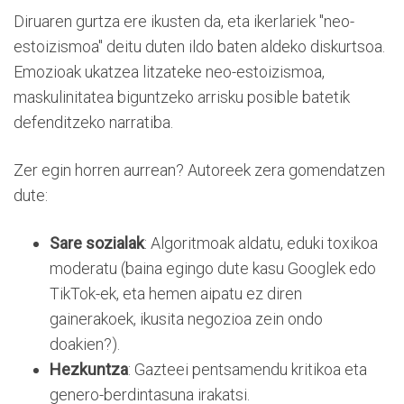
Diruaren gurtza ere ikusten da, eta ikerlariek "neo-
estoizismoa" deitu duten ildo baten aldeko diskurtsoa.
Emozioak ukatzea litzateke neo-estoizismoa,
maskulinitatea biguntzeko arrisku posible batetik
defenditzeko narratiba.
Zer egin horren aurrean? Autoreek zera gomendatzen
dute:
Sare sozialak
: Algoritmoak aldatu, eduki toxikoa
moderatu (baina egingo dute kasu Googlek edo
TikTok-ek, eta hemen aipatu ez diren
gainerakoek, ikusita negozioa zein ondo
doakien?).
Hezkuntza
: Gazteei pentsamendu kritikoa eta
genero-berdintasuna irakatsi.