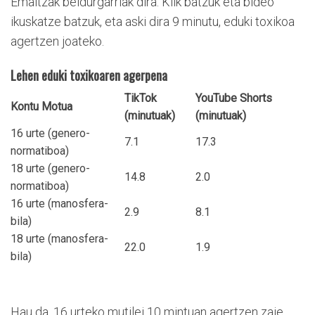
Emaitzak beldurgarriak dira. Klik batzuk eta bideo
ikuskatze batzuk, eta aski dira 9 minutu, eduki toxikoa
agertzen joateko.
Lehen eduki toxikoaren agerpena
TikTok
YouTube Shorts
Kontu Motua
(minutuak)
(minutuak)
16 urte (genero-
7.1
17.3
normatiboa)
18 urte (genero-
14.8
2.0
normatiboa)
16 urte (manosfera-
2.9
8.1
bila)
18 urte (manosfera-
22.0
1.9
bila)
Hau da, 16 urteko mutilei 10 mintuan agertzen zaie