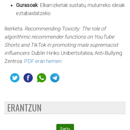
Gurasoak
: Elkarrizketak sustatu, muturreko ideiak
eztabaidatzeko.
Ikerketa:
Recommending Toxicity: The role of
algorithmic recommender functions on YouTube
Shorts and TikTok in promoting male supremacist
influencers
. Dublin Hiriko Unibertsitatea, Anti-Bullying
Zentroa.
PDF eran hemen
.
ERANTZUN
Sartu