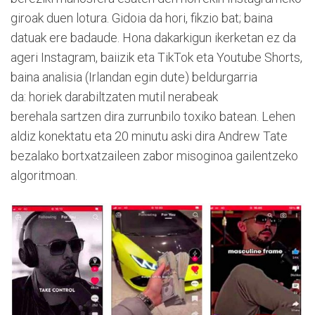
giroak duen lotura. Gidoia da hori, fikzio bat; baina
datuak ere badaude. Hona dakarkigun ikerketan ez da
ageri Instagram, baiizik eta TikTok eta Youtube Shorts,
baina analisia (Irlandan egin dute) beldurgarria
da: horiek darabiltzaten mutil nerabeak
berehala sartzen dira zurrunbilo toxiko batean. Lehen
aldiz konektatu eta 20 minutu aski dira Andrew Tate
bezalako bortxatzaileen zabor misoginoa gailentzeko
algoritmoan.