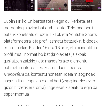
Dublin Hiriko Unibertsitateak egin du ikerketa, eta
metodologia azkar bat erabili dute. Telefono berri
batzuk konektatu dituzte TikTok eta Youtube Shorts
plataformetara, eta profil asmatu batzuekin, bideoak
ikusteari ekin. Bi adin, 16 eta 18 urte, eta bi identitate-
profil: mutil normatibo bat (kirolak eta jalakoak
gustatzen zaizkio), eta manosferako elementu
batzuetan interesa erakusten duena bestea.
Manosfera
da, kontestu honetan, ideia misoginoak
nagusi diren espazio digital hori (
man
, ingelesezko
gizon hitzetik eratorria). Ingelesetik abiatuta egin da
esperimentua.