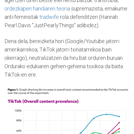
agertzen diren beste elementu batzuk: transfobia,
ordezkapen handiaren teoria
supremazista, emakume
anti-feministak
tradwife
rola defenditzen (Hannah
Pearl Davis "JustPearlyThings" adibidez).
Dena dela, bereizketa hori (Google/Youtube jatorri
amerikarrekoa, TikTok jatorri txinatarrekoa bain
okerrago); neutralizatzen da hiru bat orduren buruan.
Ordurako edukiaren gehien-gehiena toxikoa da baita
TikTok-en ere.