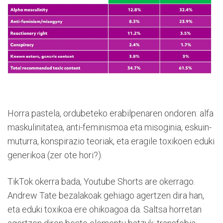
Horra pastela, ordubeteko erabilpenaren ondoren: alfa
maskulinitatea, anti-feminismoa eta misoginia, eskuin-
muturra, konspirazio teoriak, eta eragile toxikoen eduki
generikoa (zer ote hori?).
TikTok okerra bada, Youtube Shorts are okerrago.
Andrew Tate bezalakoak gehiago agertzen dira han,
eta eduki toxikoa ere ohikoagoa da. Saltsa horretan