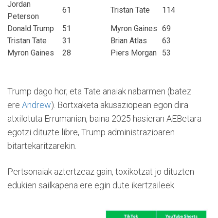
Jordan
61
Tristan Tate
114
Peterson
Donald Trump
51
Myron Gaines
69
Tristan Tate
31
Brian Atlas
63
Myron Gaines
28
Piers Morgan
53
Trump dago hor, eta Tate anaiak nabarmen (batez
ere
Andrew
). Bortxaketa akusaziopean egon dira
atxilotuta Errumanian, baina 2025 hasieran AEBetara
egotzi dituzte libre, Trump administrazioaren
bitartekaritzarekin.
Pertsonaiak aztertzeaz gain, toxikotzat jo dituzten
edukien sailkapena ere egin dute ikertzaileek.