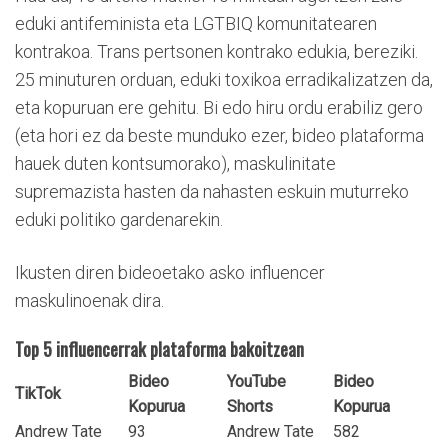
eduki antifeminista eta LGTBIQ komunitatearen
kontrakoa. Trans pertsonen kontrako edukia, bereziki.
25 minuturen orduan, eduki toxikoa erradikalizatzen da,
eta kopuruan ere gehitu. Bi edo hiru ordu erabiliz gero
(eta hori ez da beste munduko ezer, bideo plataforma
hauek duten kontsumorako), maskulinitate
supremazista hasten da nahasten eskuin muturreko
eduki politiko gardenarekin.
Ikusten diren bideoetako asko influencer
maskulinoenak dira.
Top 5 influencerrak plataforma bakoitzean
Bideo
YouTube
Bideo
TikTok
Kopurua
Shorts
Kopurua
Andrew Tate
93
Andrew Tate
582