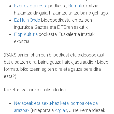
Ezer ez eta festa
podkasta,
Berriak
ekoitzia:
hizkuntza da gaia, hizkuntzalaritza baino gehiago.
Ez Hain Ondo
bideopodkasta, emozioen
ingurukoa, Gaztea eta EITBren eskutik.
Flop Kultura
podkasta, Euskalerria Irratiak
ekoitzia.
(RAKS sarien oharrean bi podkast eta bideopodkast
bat aipatzen dira, baina gauza haiek jada audio / bideo
formatu bikoitzean egiten dira eta gauza bera dira,
ezta?)
Kazetaritza sariko finalistak dira:
Nerabeak eta sexu-heziketa: pornoa ote da
arazoa?
(Erreportaia
Argian
, June Fernandezek