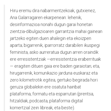
Hiru eremu dira nabarmentzekoak, gutxienez,
Ana Galarragaren ekarpenean: lehenik,
desinformazioa nonahi dugun garai honetan
zientzia-dibulgazioaren garrantzia mahai gainean
jartzeko egiten duen ahalegin eta ekoizpen
aparta; bigarrenik, iparrorratz darabilen ikuspegi
feminista, asko aurreratua dugun arren oraindik
ere erresistentziak —erresistentzia eraberrituak
— eragiten dituen gaia ere baden garaiotan; eta,
hirugarrenik, komunikazio jarduna euskaraz eta
zero kilometrotik egitea, gertuko begirada hori
geruza globalekin ere osatuta hainbat
plataforma, formatu eta esparrutan (prentsa,
hitzaldiak, podcasta, plataforma digital
komertzial zein libreak, eta beste).