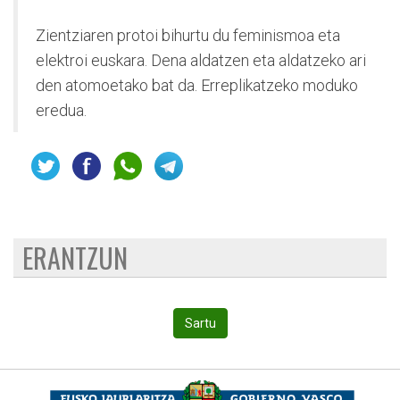
Zientziaren protoi bihurtu du feminismoa eta
elektroi euskara. Dena aldatzen eta aldatzeko ari
den atomoetako bat da. Erreplikatzeko moduko
eredua.
ERANTZUN
Sartu