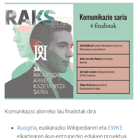
Komunikazio alorreko lau finalistak dira:
Ikusgela
, euskarazko Wikipediaren eta
EWKE
elkartearen ikus-entzunezko edukien proiektua.