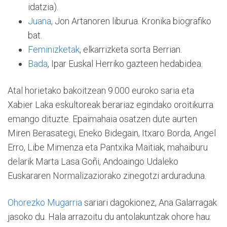
idatzia).
Juana
, Jon Artanoren liburua. Kronika biografiko
bat.
Feminizketak
, elkarrizketa sorta Berrian.
Bada
, Ipar Euskal Herriko gazteen hedabidea.
Atal horietako bakoitzean 9.000 euroko saria eta
Xabier Laka eskultoreak berariaz egindako oroitikurra
emango dituzte. Epaimahaia osatzen dute aurten
Miren Berasategi, Eneko Bidegain, Itxaro Borda, Angel
Erro, Libe Mimenza eta Pantxika Maitiak, mahaiburu
delarik Marta Lasa Goñi, Andoaingo Udaleko
Euskararen Normalizaziorako zinegotzi arduraduna.
Ohorezko Mugarria
sariari dagokionez, Ana Galarragak
jasoko du. Hala arrazoitu du antolakuntzak ohore hau: