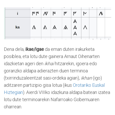
Dena dela,
ikae/igae
da eman duten irakurketa
posiblea, eta lotu dute gainera Arnaut Oihenarten
idazkietan ageri den
ikhai
hitzarekin, igoera edo
goranzko aldapa adierazten duen terminoa
(txirrinduzaleentzat sasi-ordeka agian),
ikhan
(igo)
aditzaren partizipio gisa lotua (ikus
Orotariko Euskal
Hiztegian
). Aierdi VIIIko idazkuna aldapa batean izatea
lotu dute terminoarekin Nafarroako Gobernuaren
oharrean.