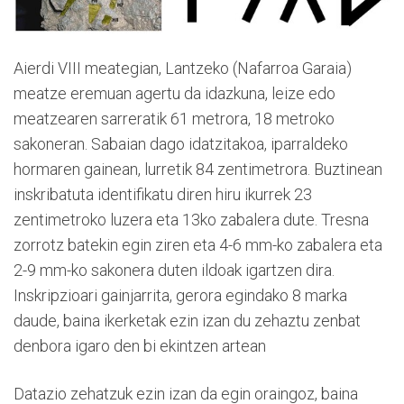
Aierdi VIII meategian, Lantzeko (Nafarroa Garaia)
meatze eremuan agertu da idazkuna, leize edo
meatzearen sarreratik 61 metrora, 18 metroko
sakoneran. Sabaian dago idatzitakoa, iparraldeko
hormaren gainean, lurretik 84 zentimetrora. Buztinean
inskribatuta identifikatu diren hiru ikurrek 23
zentimetroko luzera eta 13ko zabalera dute. Tresna
zorrotz batekin egin ziren eta 4-6 mm-ko zabalera eta
2-9 mm-ko sakonera duten ildoak igartzen dira.
Inskripzioari gainjarrita, gerora egindako 8 marka
daude, baina ikerketak ezin izan du zehaztu zenbat
denbora igaro den bi ekintzen artean
Datazio zehatzuk ezin izan da egin oraingoz, baina