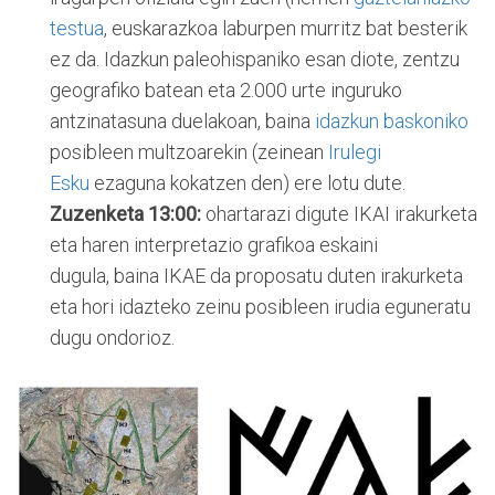
testua
, euskarazkoa laburpen murritz bat besterik
ez da. Idazkun paleohispaniko esan diote, zentzu
geografiko batean eta 2.000 urte inguruko
antzinatasuna duelakoan, baina
idazkun baskoniko
posibleen multzoarekin (zeinean
Irulegi
Esku
ezaguna kokatzen den) ere lotu dute.
Zuzenketa 13:00:
ohartarazi digute IKAI irakurketa
eta haren interpretazio grafikoa eskaini
dugula, baina IKAE da proposatu duten irakurketa
eta hori idazteko zeinu posibleen irudia eguneratu
dugu ondorioz.