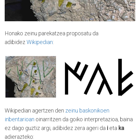
Honako zeinu parekatzea proposatu da
adibidez
Wikipedian
:
Wikipedian agertzen den
zeinu baskonikoen
inbentarioan
oinarritzen da goiko interpretazioa, baina
ez dago guztiz argi, adibidez zera ageri da
i
eta
ka
adierazteko: