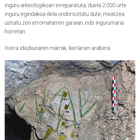
inguru arkeologikoari erreparatuta, duela 2.000 urte
inguru egindakoa dela ondorioztatu dute, meatzea
ustiatu zen erromatarren garaian, edo ingurumaria
horretan.
Horra idazkunaren marrak, ikerlarien arabera: