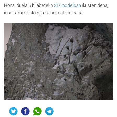
Hona, duela 5 hilabeteko
3D modeloan
ikusten dena,
inor irakurketak egitera animatzen bada: