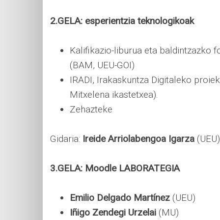
2.GELA: esperientzia teknologikoak
Kalifikazio-liburua eta baldintzazko 
(BAM, UEU-GOI)
IRADI, Irakaskuntza Digitaleko proie
Mitxelena ikastetxea).
Zehazteke
Gidaria:
Ireide Arriolabengoa Igarza
(UEU)
3.GELA: Moodle LABORATEGIA
Emilio Delgado Martínez
(UEU)
Iñigo Zendegi Urzelai
(MU)