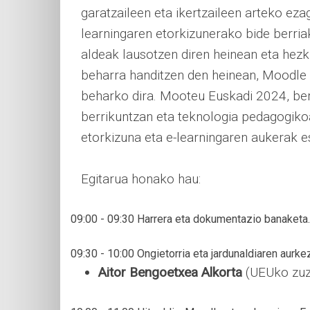
garatzaileen eta ikertzaileen arteko eza
learningaren etorkizunerako bide berria
aldeak lausotzen diren heinean eta hez
beharra handitzen den heinean, Moodle 
beharko dira. Mooteu Euskadi 2024, ber
berrikuntzan eta teknologia pedagogiko
etorkizuna eta e-learningaren aukerak es
Egitarua honako hau:
09:00 - 09:30 Harrera eta dokumentazio banaketa.
09:30 - 10:00 Ongietorria eta jardunaldiaren aurk
Aitor Bengoetxea Alkorta
(UEUko zuz