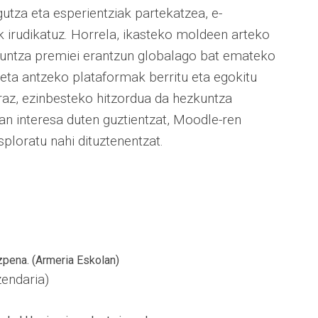
gutza eta esperientziak partekatzea, e-
k irudikatuz. Horrela, ikasteko moldeen arteko
kuntza premiei erantzun globalago bat emateko
eta antzeko plataformak berritu eta egokitu
az, ezinbesteko hitzordua da hezkuntza
an interesa duten guztientzat, Moodle-ren
ploratu nahi dituztenentzat.
ezpena. (Armeria Eskolan)
endaria)