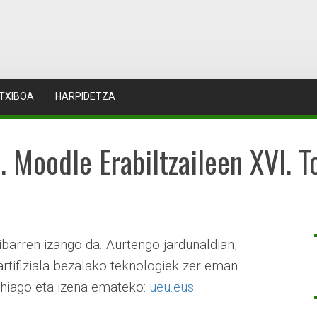
TXIBOA
HARPIDETZA
Moodle Erabiltzaileen XVI. T
ibarren izango da. Aurtengo jardunaldian,
artifiziala bezalako teknologiek zer eman
ehiago eta izena emateko:
ueu.eus