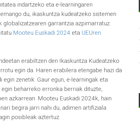
atea indartzeko eta e-learningaren
 emango du, ikaskuntza kudeatzeko sistemen
k globalizatzearen garrantzia azpimarratuz.
sitatu
Mooteu Euskadi 2024
eta
UEUren
deetan erabiltzen den Ikaskuntza Kudeatzeko
errotu egin da. Haren erabilera etengabe hazi da
gin zenetik. Gaur egun, e-learningak eta
egin beharreko erronka berriak dituzte,
pen azkarrean. Mooteu Euskadi 2024k, hain
ri begira jarri nahi du, adimen artifiziala
agin posibleak aztertuz.