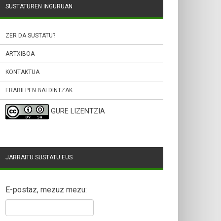
SUSTATUREN INGURUAN
ZER DA SUSTATU?
ARTXIBOA
KONTAKTUA
ERABILPEN BALDINTZAK
GURE LIZENTZIA
JARRAITU SUSTATU.EUS
E-postaz, mezuz mezu: