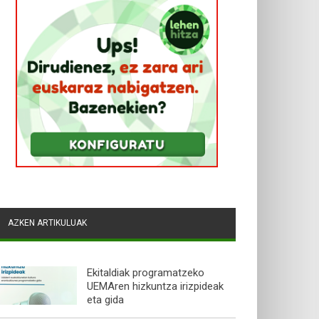
AZKEN ARTIKULUAK
Ekitaldiak programatzeko
UEMAren hizkuntza irizpideak
eta gida