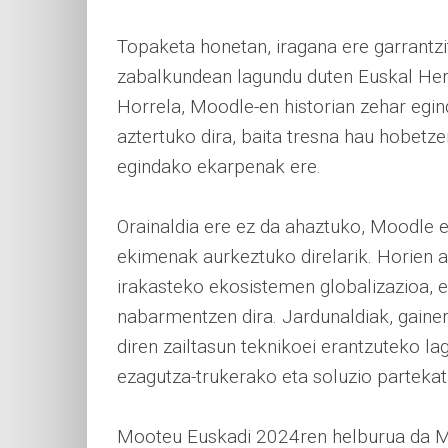
Topaketa honetan, iragana ere garrantz
zabalkundean lagundu duten Euskal Her
Horrela, Moodle-en historian zehar egin
aztertuko dira, baita tresna hau hobetze
egindako ekarpenak ere.
Orainaldia ere ez da ahaztuko, Moodle 
ekimenak aurkeztuko direlarik. Horien a
irakasteko ekosistemen globalizazioa, et
nabarmentzen dira. Jardunaldiak, gaine
diren zailtasun teknikoei erantzuteko l
ezagutza-trukerako eta soluzio partekat
Mooteu Euskadi 2024ren helburua da Mo