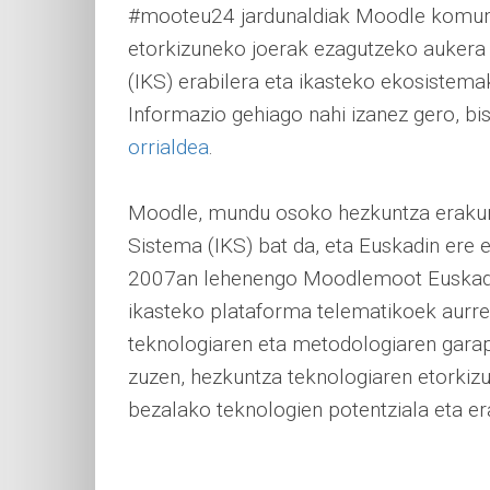
#mooteu24 jardunaldiak Moodle komunit
etorkizuneko joerak ezagutzeko aukera
(IKS) erabilera eta ikasteko ekosistema
Informazio gehiago nahi izanez gero, bi
orrialdea
.
Moodle, mundu osoko hezkuntza erakun
Sistema (IKS) bat da, eta Euskadin ere 
2007an lehenengo Moodlemoot Euskadi e
ikasteko plataforma telematikoek aurre 
teknologiaren eta metodologiaren gara
zuzen, hezkuntza teknologiaren etorkizuna
bezalako teknologien potentziala eta er