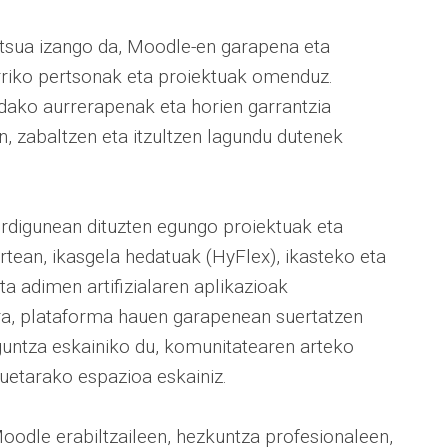
itsua izango da, Moodle-en garapena eta
riko pertsonak eta proiektuak omenduz.
dako aurrerapenak eta horien garrantzia
n, zabaltzen eta itzultzen lagundu dutenek
erdigunean dituzten egungo proiektuak eta
rtean, ikasgela hedatuak (HyFlex), ikasteko eta
a adimen artifizialaren aplikazioak
ra, plataforma hauen garapenean suertatzen
aguntza eskainiko du, komunitatearen arteko
uetarako espazioa eskainiz.
odle erabiltzaileen, hezkuntza profesionaleen,