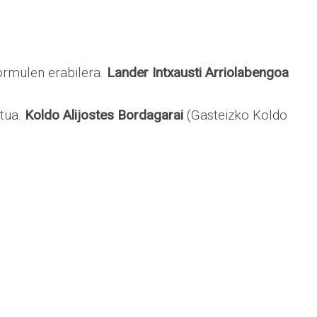
formulen erabilera.
Lander Intxausti Arriolabengoa
ktua.
Koldo Alijostes Bordagarai
(Gasteizko Koldo