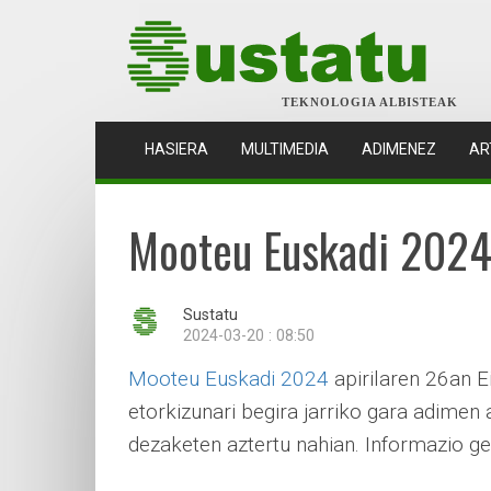
TEKNOLOGIA ALBISTEAK
(CURRENT)
HASIERA
MULTIMEDIA
ADIMENEZ
AR
Mooteu Euskadi 2024. 
Sustatu
2024-03-20 : 08:50
Mooteu Euskadi 2024
apirilaren 26an E
etorkizunari begira jarriko gara adimen 
dezaketen aztertu nahian. Informazio g