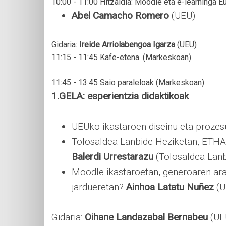
10:00 - 11:00 Hitzaldia: Moodle eta e-learninga Eu
Abel Camacho Romero
(UEU)
Gidaria:
Ireide Arriolabengoa Igarza
(UEU)
11:15 - 11:45 Kafe-etena. (Markeskoan)
11:45 - 13:45 Saio paraleloak (Markeskoan)
1.GELA: esperientzia didaktikoak
UEUko ikastaroen diseinu eta prozes
Tolosaldea Lanbide Heziketan, ETH
Balerdi Urrestarazu
(Tolosaldea Lanb
Moodle ikastaroetan, generoaren ar
jardueretan?
Ainhoa Latatu Nuñez
(U
Gidaria:
Oihane Landazabal Bernabeu
(UE