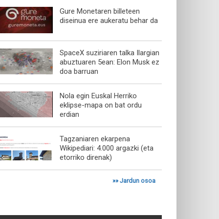
Gure Monetaren billeteen
diseinua ere aukeratu behar da
SpaceX suziriaren talka Ilargian
abuztuaren 5ean: Elon Musk ez
doa barruan
Nola egin Euskal Herriko
eklipse-mapa on bat ordu
erdian
Tagzaniaren ekarpena
Wikipediari: 4.000 argazki (eta
etorriko direnak)
»»
Jardun osoa