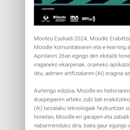
Mooteu Euskadi 2024, Moodle Erabiltzai
Moodle komunitatearen eta e-learning a
Apirilaren 26an egingo den ekitaldi h
iraganeko ekarpenak, oraineko aplikazi
ditu, adimen artifizialaren (AI) eragina az
Aurtengo edizioa, Moodle-en historiaren
ikuspegiaren arteko zubi bat eraikitzeko
(AI) bezalako teknologiak hezkuntzan i
honetan, Moodle-en garapen eta zabalk
nabarmenduko dira, baita gaur egungo e