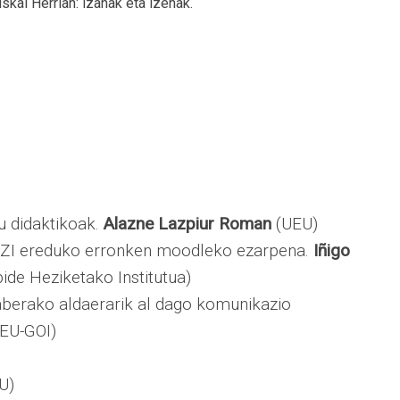
skal Herrian: izanak eta izenak.
u didaktikoak.
Alazne Lazpiur Roman
(UEU)
AZI ereduko erronken moodleko ezarpena.
Iñigo
ide Heziketako Institutua)
aberako aldaerarik al dago komunikazio
EU-GOI)
U)