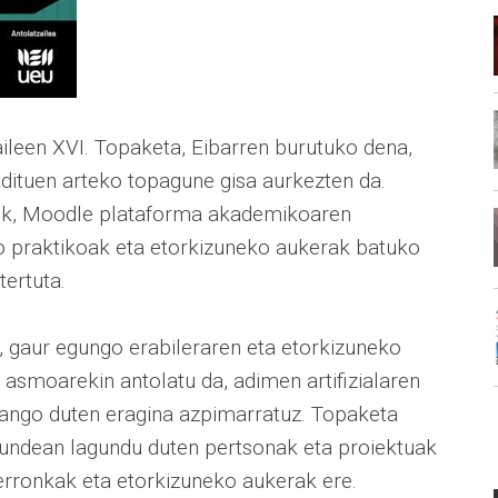
leen XVI. Topaketa, Eibarren burutuko dena,
dituen arteko topagune gisa aurkezten da.
onek, Moodle plataforma akademikoaren
o praktikoak eta etorkizuneko aukerak batuko
tertuta.
, gaur egungo erabileraren eta etorkizuneko
 asmoarekin antolatu da, adimen artifizialaren
zango duten eragina azpimarratuz. Topaketa
undean lagundu duten pertsonak eta proiektuak
rronkak eta etorkizuneko aukerak ere.