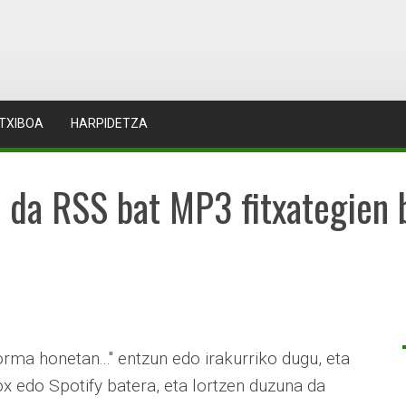
TXIBOA
HARPIDETZA
t da RSS bat MP3 fitxategien 
rma honetan..." entzun edo irakurriko dugu, eta
x edo Spotify batera, eta lortzen duzuna da