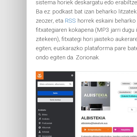
sistema horiek deskargatu edo erabiltzek
Ba ez: podkast bat izan beharko litzate
zeozer, eta
RSS
horrek eskaini beharko 
fitxategiaren kokapena (MP3 jarri dugu 
zitekeen), fitxategi hori jaisteko aukerar
egiten; euskarazko plataforma pare bate
ondo egiten da. Zorionak.