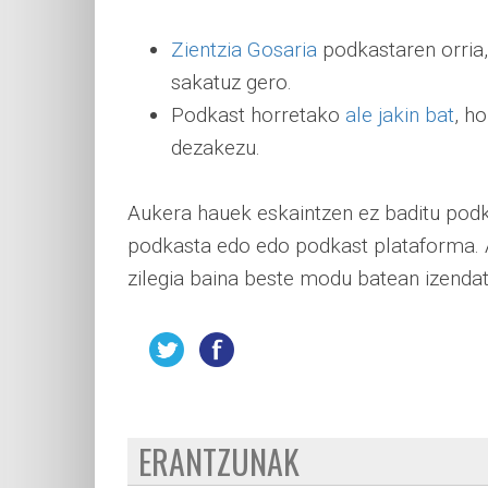
Zientzia Gosaria
podkastaren orria,
sakatuz gero.
Podkast horretako
ale jakin bat
, h
dezakezu.
Aukera hauek eskaintzen ez baditu podk
podkasta edo edo podkast plataforma. 
zilegia baina beste modu batean izenda
ERANTZUNAK