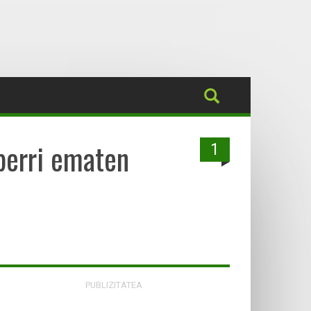
berri ematen
1
PUBLIZITATEA