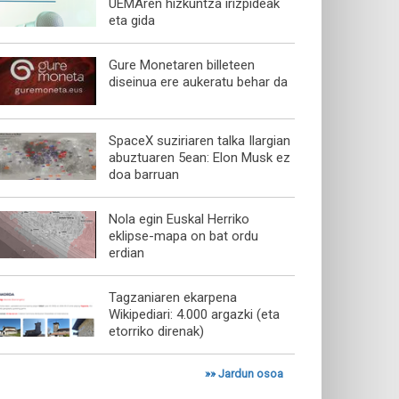
UEMAren hizkuntza irizpideak
eta gida
Gure Monetaren billeteen
diseinua ere aukeratu behar da
SpaceX suziriaren talka Ilargian
abuztuaren 5ean: Elon Musk ez
doa barruan
Nola egin Euskal Herriko
eklipse-mapa on bat ordu
erdian
Tagzaniaren ekarpena
Wikipediari: 4.000 argazki (eta
etorriko direnak)
»»
Jardun osoa