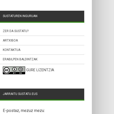
SUSTATUREN INGURUAN
ZER DA SUSTATU?
ARTXIBOA
KONTAKTUA
ERABILPEN BALDINTZAK
GURE LIZENTZIA
JARRAITU SUSTATU.EUS
E-postaz, mezuz mezu: