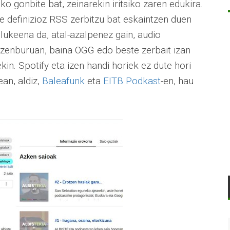
o gonbite bat, zeinarekin iritsiko zaren edukira.
ke definizioz RSS zerbitzu bat eskaintzen duen
lukeena da, atal-azalpenez gain, audio
izenburuan, baina OGG edo beste zerbait izan
ekin. Spotify eta izen handi horiek ez dute hori
an, aldiz,
Baleafunk
eta
EITB Podkast
-en, hau