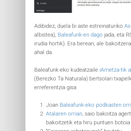
Adibidez, duela bi aste estreinaturiko
As
albistea),
Baleafunk-en dago
jada, eta R
irudia hortik). Era berean, ale bakoitze
ahal da.
Baleafunk-eko kudeatzaile
iAmetza-tik 
(Berezko Ta Naturala) bertsolari txapel
erreferentzia gisa:
Joan
Baleafunk-eko podkasten orr
Atalaren orrian
, saio bakoitza age
bakoitzetik eta hiru puntuen botoia