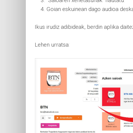
"Saioaren xehetasunak" hautatu.
Goian eskuinean dago audioa deska
Ikus irudiz adibideak, berdin aplika da
Lehen urratsa: