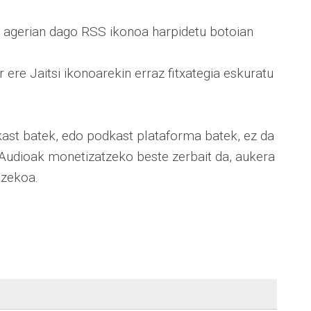
 agerian dago RSS ikonoa harpidetu botoian
or ere Jaitsi ikonoarekin erraz fitxategia eskuratu
ast batek, edo podkast plataforma batek, ez da
Audioak monetizatzeko beste zerbait da, aukera
tzekoa.