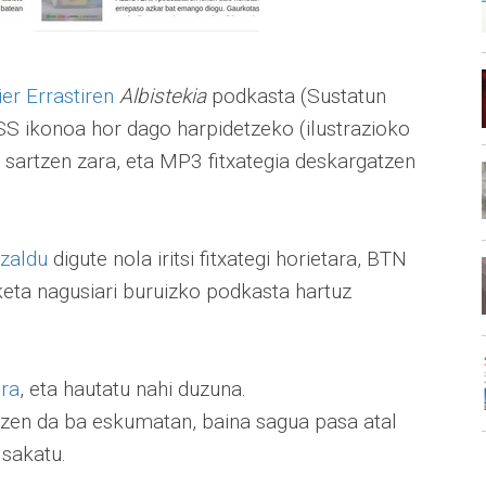
ier Errastiren
Albistekia
podkasta (Sustatun
SS ikonoa hor dago harpidetzeko (ilustrazioko
ra sartzen zara, eta MP3 fitxategia deskargatzen
azaldu
digute nola iritsi fitxategi horietara, BTN
keta nagusiari buruizko podkasta hartuz
ira
, eta hautatu nahi duzuna.
rtzen da ba eskumatan, baina sagua pasa atal
 sakatu.