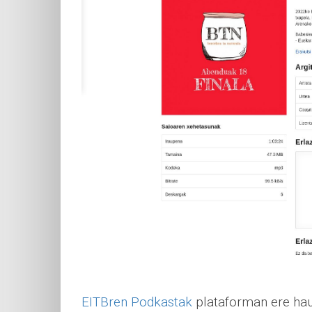
EITBren Podkastak
plataforman ere hau