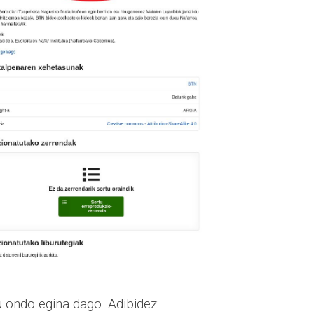
 ondo egina dago. Adibidez: