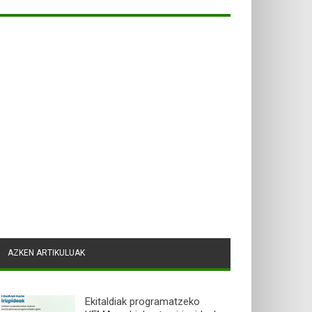
AZKEN ARTIKULUAK
Ekitaldiak programatzeko