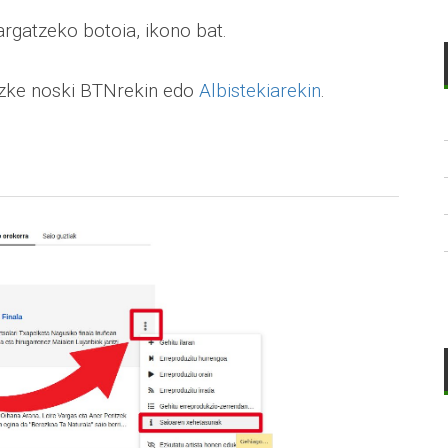
rgatzeko botoia, ikono bat.
itezke noski BTNrekin edo
Albistekiarekin
.