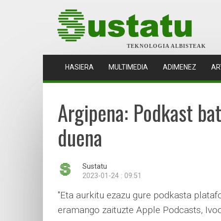
TEKNOLOGIA ALBISTEAK
(CURRENT)
HASIERA
MULTIMEDIA
ADIMENEZ
AR
Argipena: Podkast ba
duena
Sustatu
2023-01-24 : 09:51
"Eta aurkitu ezazu gure podkasta platafo
eramango zaituzte Apple Podcasts, Ivoo