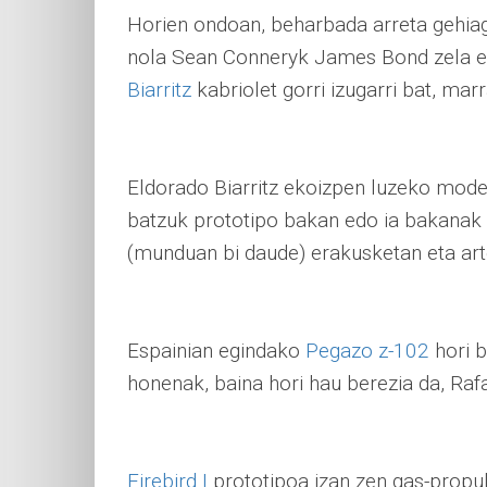
Horien ondoan, beharbada arreta gehiag
nola Sean Conneryk James Bond zela er
Biarritz
kabriolet gorri izugarri bat, ma
Eldorado Biarritz ekoizpen luzeko mode
batzuk prototipo bakan edo ia bakanak 
(munduan bi daude) erakusketan eta art
Espainian egindako
Pegazo z-102
hori b
honenak, baina hori hau berezia da, Rafa
Firebird I
prototipoa izan zen gas-propul