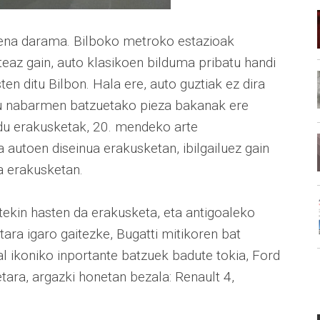
zena darama. Bilboko metroko estazioak
ateaz gain, auto klasikoen bilduma pribatu handi
en ditu Bilbon. Hala ere, auto guztiak ez dira
u nabarmen batzuetako pieza bakanak ere
du erakusketak, 20. mendeko arte
autoen diseinua erakusketan, ibilgailuez gain
ra erakusketan.
kin hasten da erakusketa, eta antigoaleko
ara igaro gaitezke, Bugatti mitikoren bat
 ikoniko inportante batzuek badute tokia, Ford
etara, argazki honetan bezala: Renault 4,
.