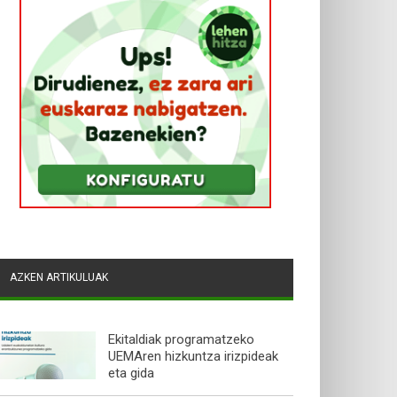
AZKEN ARTIKULUAK
Ekitaldiak programatzeko
UEMAren hizkuntza irizpideak
eta gida