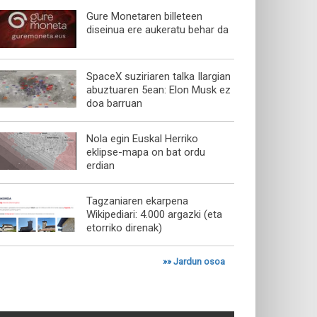
Gure Monetaren billeteen
diseinua ere aukeratu behar da
SpaceX suziriaren talka Ilargian
abuztuaren 5ean: Elon Musk ez
doa barruan
Nola egin Euskal Herriko
eklipse-mapa on bat ordu
erdian
Tagzaniaren ekarpena
Wikipediari: 4.000 argazki (eta
etorriko direnak)
»»
Jardun osoa