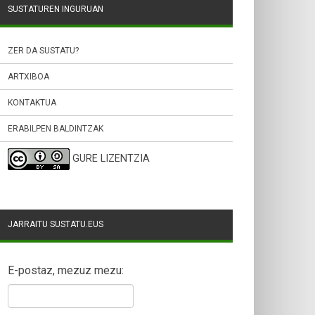
SUSTATUREN INGURUAN
ZER DA SUSTATU?
ARTXIBOA
KONTAKTUA
ERABILPEN BALDINTZAK
GURE LIZENTZIA
JARRAITU SUSTATU.EUS
E-postaz, mezuz mezu: