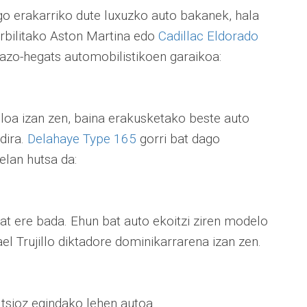
o erakarriko dute luxuzko auto bakanek, hala
bilitako Aston Martina edo
Cadillac Eldorado
rrazo-hegats automobilistikoen garaikoa:
loa izan zen, baina erakusketako beste auto
dira.
Delahaye Type 165
gorri bat dago
elan hutsa da:
at ere bada. Ehun bat auto ekoitzi ziren modelo
el Trujillo diktadore dominikarrarena izan zen.
tsioz egindako lehen autoa.