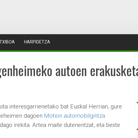
TXIBOA
HARPIDETZA
genheimeko autoen erakusket
ta interesgarrienetako bat Euskal Herrian, gure
geheimen dagoen
Motion automobilgintza
 dago irekita. Artea maite dutenentzat, eta beste