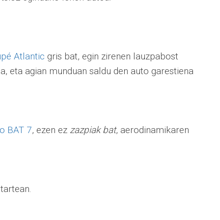
pé Atlantic
gris bat, egin zirenen lauzpabost
a, eta agian munduan saldu den auto garestiena
.
o BAT 7
, ezen ez
zazpiak bat
, aerodinamikaren
itartean.