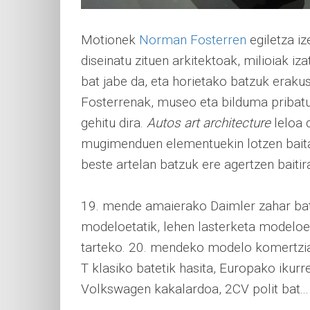
Motionek
Norman Fosterren
egiletza i
diseinatu zituen arkitektoak, milioiak iz
bat jabe da, eta horietako batzuk erakust
Fosterrenak, museo eta bilduma pribat
gehitu dira.
Autos art architecture
leloa 
mugimenduen elementuekin lotzen baita 
beste artelan batzuk ere agertzen baiti
19. mende amaierako Daimler zahar bate
modeloetatik, lehen lasterketa modeloet
tarteko. 20. mendeko modelo komertzial
T klasiko batetik hasita, Europako ikurr
Volkswagen kakalardoa, 2CV polit bat..