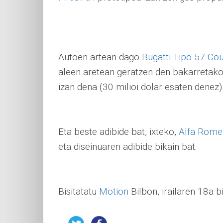
Autoen artean dago
Bugatti Tipo 57 Cou
aleen aretean geratzen den bakarretako
izan dena (30 milioi dolar esaten denez)
Eta beste adibide bat, ixteko,
Alfa Rome
eta diseinuaren adibide bikain bat.
Bisitatatu
Motion
Bilbon, irailaren 18a b