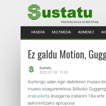
TEKNOLOGIA ALBISTEAK
(CURRENT)
HASIERA
MULTIMEDIA
ADIMENEZ
AR
Ez galdu Motion, Gug
Sustatu
2022-07-18 : 11:03
Aurtengo udan egin daitekeen museo-bisi
museo ezagunenekoa: Bilboko Guggen
erakusketa
ikusgarria irailaren 18a arte
askorentzako aproposa.