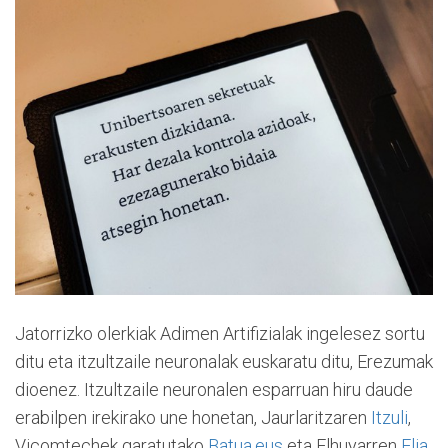
Jatorrizko olerkiak Adimen Artifizialak ingelesez sortu
ditu eta itzultzaile neuronalak euskaratu ditu, Erezumak
dioenez. Itzultzaile neuronalen esparruan hiru daude
erabilpen irekirako une honetan, Jaurlaritzaren
Itzuli
,
Vicomtechek garatutako
Batua.eus
eta Elhuyarren
Elia
.