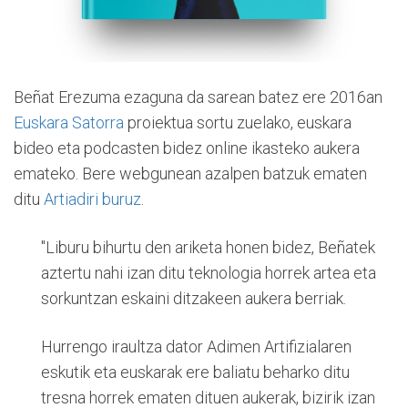
Beñat Erezuma ezaguna da sarean batez ere 2016an
Euskara Satorra
proiektua sortu zuelako, euskara
bideo eta podcasten bidez online ikasteko aukera
emateko. Bere webgunean azalpen batzuk ematen
ditu
Artiadiri buruz
.
"Liburu bihurtu den ariketa honen bidez, Beñatek
aztertu nahi izan ditu teknologia horrek artea eta
sorkuntzan eskaini ditzakeen aukera berriak.
Hurrengo iraultza dator Adimen Artifizialaren
eskutik eta euskarak ere baliatu beharko ditu
tresna horrek ematen dituen aukerak, bizirik izan