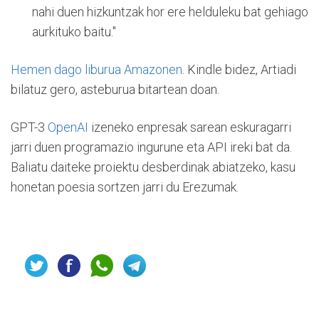
nahi duen hizkuntzak hor ere helduleku bat gehiago
aurkituko baitu."
Hemen dago liburua Amazonen
. Kindle bidez, Artiadi
bilatuz gero, asteburua bitartean doan.
GPT-3
OpenAI
izeneko enpresak sarean eskuragarri
jarri duen programazio ingurune eta API ireki bat da.
Baliatu daiteke proiektu desberdinak abiatzeko, kasu
honetan poesia sortzen jarri du Erezumak.