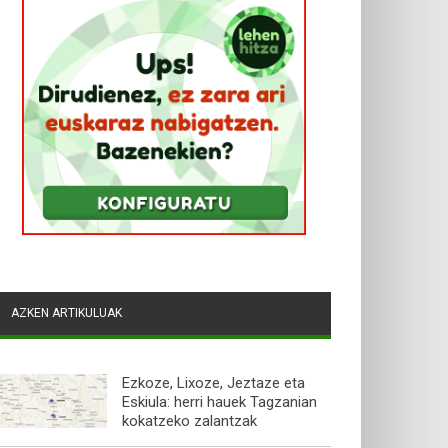
AZKEN ARTIKULUAK
Ezkoze, Lixoze, Jeztaze eta
Eskiula: herri hauek Tagzanian
kokatzeko zalantzak