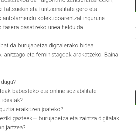
i faltsuekin eta funtzionalitate gero eta
k antolamendu kolektiboarentzat ingurune
go fasera pasatzeko unea heldu da.
at da burujabetza digitalerako bidea
, anitzago eta feministagoak arakatzeko. Baina
i dugu?
eak babesteko eta online soziabilitate
 idealak?
guztia eraikitzen joateko?
ziki gazteek— burujabetza eta zaintza digitalak
an jartzea?