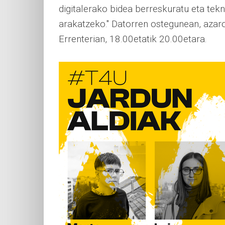
digitalerako bidea berreskuratu eta tek
arakatzeko." Datorren ostegunean, azar
Errenterian, 18.00etatik 20.00etara.