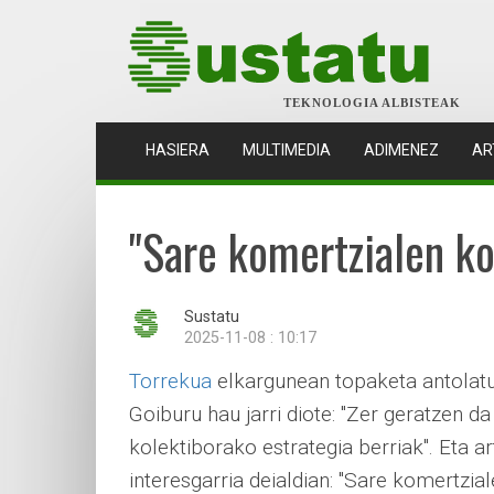
TEKNOLOGIA ALBISTEAK
(CURRENT)
HASIERA
MULTIMEDIA
ADIMENEZ
AR
"Sare komertzialen ko
Sustatu
2025-11-08 : 10:17
Torrekua
elkargunean topaketa antolatu 
Goiburu hau jarri diote: "Zer geratzen da
kolektiborako estrategia berriak". Eta 
interesgarria deialdian: "Sare komertzi