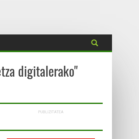
tza digitalerako"
PUBLIZITATEA