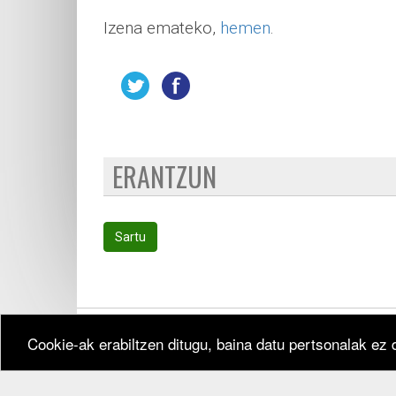
Izena emateko,
hemen
.
ERANTZUN
Sartu
Cookie-ak erabiltzen ditugu, baina datu pertsonalak ez