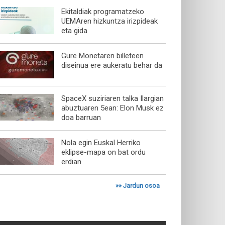
Ekitaldiak programatzeko
UEMAren hizkuntza irizpideak
eta gida
Gure Monetaren billeteen
diseinua ere aukeratu behar da
SpaceX suziriaren talka Ilargian
abuztuaren 5ean: Elon Musk ez
doa barruan
Nola egin Euskal Herriko
eklipse-mapa on bat ordu
erdian
»»
Jardun osoa