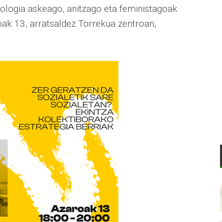
nologia askeago, anitzago eta feministagoak
oak 13, arratsaldez Torrekua zentroan,