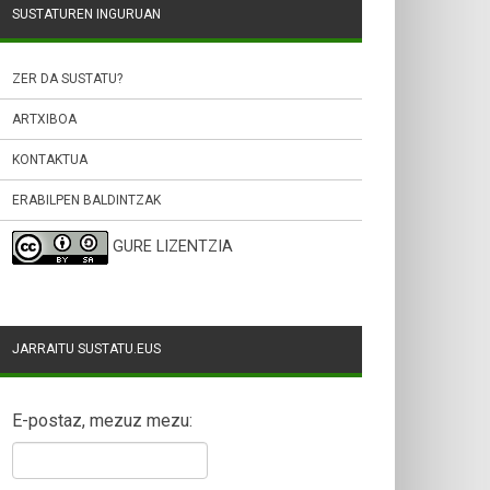
SUSTATUREN INGURUAN
ZER DA SUSTATU?
ARTXIBOA
KONTAKTUA
ERABILPEN BALDINTZAK
GURE LIZENTZIA
JARRAITU SUSTATU.EUS
E-postaz, mezuz mezu: