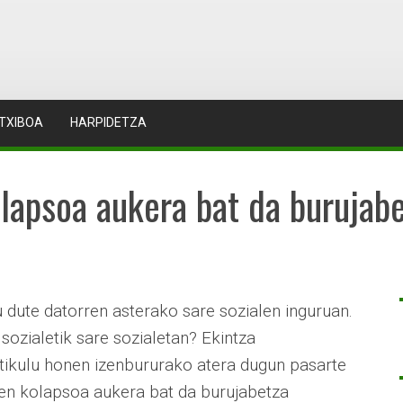
TXIBOA
HARPIDETZA
lapsoa aukera bat da burujabe
dute datorren asterako sare sozialen inguruan.
 sozialetik sare sozialetan? Ekintza
artikulu honen izenbururako atera dugun pasarte
alen kolapsoa aukera bat da burujabetza