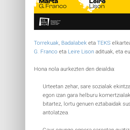
Torrekuak
,
Badalabek
eta
TEKS
elkartea
G. Franco
eta
Leire Lison
adituak, eta e
Hona nola aurkezten den deialdia:
Urteetan zehar, sare sozialak ekintza
egon izan gara helburu komertzialak 
bitartez, lortu genuen eztabaidak sus
antolatzea.
Gaur egungo egoera sareetan guztiz