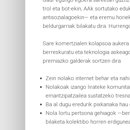
trol eta bot-ekin, AAk sortutako eduk
antisozialagoekin— eta eremu horie
beldurgarriak bilakatu dira. Hurren
Sare komertzialen kolapsoa aukera b
berreskuratu eta teknologia askeago
premiazko galderak sortzen dira:
Zein nolako internet behar eta nah
Nolakoak izango lirateke komunitat
emantzipatzailea sustatzeko tresna
Ba al dugu eredurik pixkanaka hau 
Nola lortu pertsona gehiagok —bere
bilaketa kolektibo horren erdigune