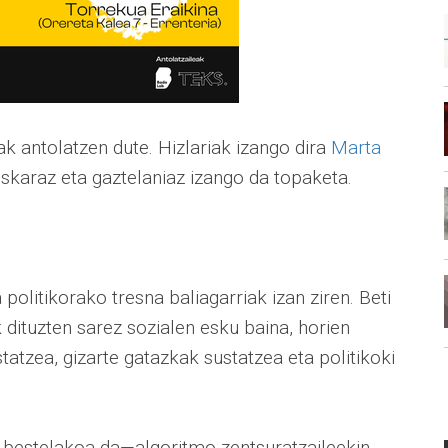
k antolatzen dute. Hizlariak izango dira
Marta
uskaraz eta gaztelaniaz izango da topaketa.
 politikorako tresna baliagarriak izan ziren. Beti
dituzten sarez sozialen esku baina, horien
tatzea, gizarte gatazkak sustatzea eta politikoki
 bestelakoa da—algoritmo zentsuratzaileekin,