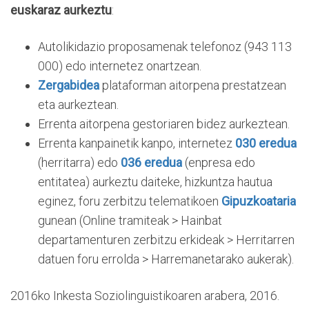
euskaraz aurkeztu
:
Autolikidazio proposamenak telefonoz (943 113
000) edo internetez onartzean.
Zergabidea
plataforman aitorpena prestatzean
eta aurkeztean.
Errenta aitorpena gestoriaren bidez aurkeztean.
Errenta kanpainetik kanpo, internetez
030 eredua
(herritarra) edo
036 eredua
(enpresa edo
entitatea) aurkeztu daiteke, hizkuntza hautua
eginez, foru zerbitzu telematikoen
Gipuzkoataria
gunean (Online tramiteak > Hainbat
departamenturen zerbitzu erkideak > Herritarren
datuen foru errolda > Harremanetarako aukerak).
2016ko Inkesta Soziolinguistikoaren arabera, 2016.