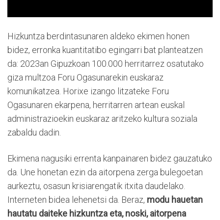
Hizkuntza berdintasunaren aldeko ekimen honen
bidez, erronka kuantitatibo egingarri bat planteatzen
da: 2023an Gipuzkoan 100.000 herritarrez osatutako
giza multzoa Foru Ogasunarekin euskaraz
komunikatzea. Horixe izango litzateke Foru
Ogasunaren ekarpena, herritarren artean euskal
administrazioekin euskaraz aritzeko kultura soziala
zabaldu dadin.
Ekimena nagusiki errenta kanpainaren bidez gauzatuko
da. Une honetan ezin da aitorpena zerga bulegoetan
aurkeztu, osasun krisiarengatik itxita daudelako.
Interneten bidea lehenetsi da. Beraz,
modu hauetan
hautatu daiteke hizkuntza eta, noski, aitorpena