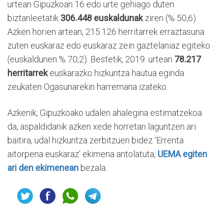
urtean Gipuzkoan 16 edo urte gehiago duten
biztanleetatik
306.448 euskaldunak
ziren (% 50,6).
Azken horien artean, 215.126 herritarrek erraztasuna
zuten euskaraz edo euskaraz zein gaztelaniaz egiteko
(euskaldunen % 70,2). Bestetik, 2019. urtean
78.217
herritarrek
euskarazko hizkuntza hautua eginda
zeukaten Ogasunarekin harremana izateko.
Azkenik, Gipuzkoako udalen ahalegina estimatzekoa
da, aspaldidanik azken xede horretan laguntzen ari
baitira, udal hizkuntza zerbitzuen bidez ‘Errenta
aitorpena euskaraz’ ekimena antolatuta,
UEMA egiten
ari den ekimenean
bezala.