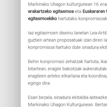
Markinako Uhagon kulturgunean 16 era
erakartzeko egitasmoa
eta
Euskararen 
egitasmoekiko
hartutako konpromisoak s
Iaz egitasmoen diseinu lanetan Lea-Artib
guztien artean proposatuak izan diren l
konpromisoa hartuko dute sinadura ekit
Behin konpromiso zehatzak hartuta, ikas
bitartean, eragile bakoitzak aukeratutak
eragileen arteko elkarlana eta koordina
egingo dira.
Esan bezala, sinadura ekitaldia asteaz
Markinako Uhagon Kulturgunean. Berta