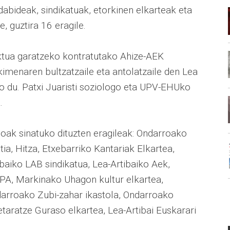
edabideak, sindikatuak, etorkinen elkarteak eta
, guztira 16 eragile.
ktua garatzeko kontratutako Ahize-AEK
kimenaren bultzatzaile eta antolatzaile den Lea
go du. Patxi Juaristi soziologo eta UPV-EHUko
.
ak sinatuko dituzten eragileak: Ondarroako
ia, Hitza, Etxebarriko Kantariak Elkartea,
ibaiko LAB sindikatua, Lea-Artibaiko Aek,
PA, Markinako Uhagon kultur elkartea,
darroako Zubi-zahar ikastola, Ondarroako
taratze Guraso elkartea, Lea-Artibai Euskarari