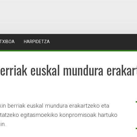
TXIBOA
HARPIDETZA
berriak euskal mundura erakar
rkin berriak euskal mundura erakartzeko eta
ustatzeko egitasmoekiko konpromisoak hartuko
in.