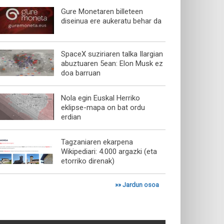
Gure Monetaren billeteen
diseinua ere aukeratu behar da
SpaceX suziriaren talka Ilargian
abuztuaren 5ean: Elon Musk ez
doa barruan
Nola egin Euskal Herriko
eklipse-mapa on bat ordu
erdian
Tagzaniaren ekarpena
Wikipediari: 4.000 argazki (eta
etorriko direnak)
»»
Jardun osoa