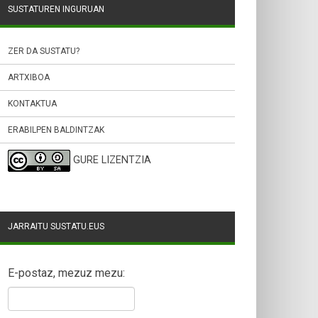
SUSTATUREN INGURUAN
ZER DA SUSTATU?
ARTXIBOA
KONTAKTUA
ERABILPEN BALDINTZAK
GURE LIZENTZIA
JARRAITU SUSTATU.EUS
E-postaz, mezuz mezu: