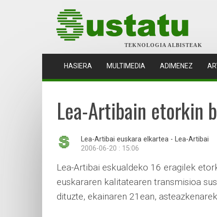
TEKNOLOGIA ALBISTEAK
(CURRENT)
HASIERA
MULTIMEDIA
ADIMENEZ
AR
Lea-Artibain etorkin 
Lea-Artibai euskara elkartea - Lea-Artibai
2006-06-20 : 15:06
Lea-Artibai eskualdeko 16 eragilek eto
euskararen kalitatearen transmisioa s
dituzte, ekainaren 21ean, asteazkenarek