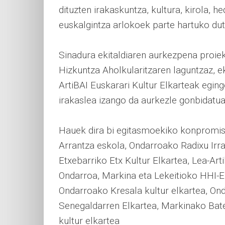
dituzten irakaskuntza, kultura, kirola, h
euskalgintza arlokoek parte hartuko dute
Sinadura ekitaldiaren aurkezpena proie
Hizkuntza Aholkularitzaren laguntzaz, e
ArtiBAI Euskarari Kultur Elkarteak egin
irakaslea izango da aurkezle gonbidatua
Hauek dira bi egitasmoekiko konpromiso
Arrantza eskola, Ondarroako Radixu Irrat
Etxebarriko Etx Kultur Elkartea, Lea-Art
Ondarroa, Markina eta Lekeitioko HHI-E
Ondarroako Kresala kultur elkartea, On
Senegaldarren Elkartea, Markinako Bate
kultur elkartea