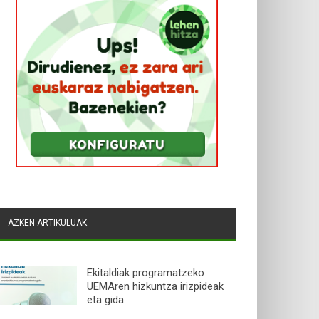
AZKEN ARTIKULUAK
Ekitaldiak programatzeko
UEMAren hizkuntza irizpideak
eta gida