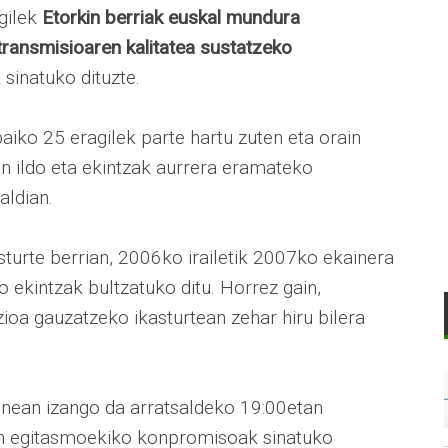
gilek
Etorkin berriak euskal mundura
transmisioaren kalitatea sustatzeko
inatuko dituzte.
aiko 25 eragilek parte hartu zuten eta orain
an ildo eta ekintzak aurrera eramateko
aldian.
turte berrian, 2006ko irailetik 2007ko ekainera
o ekintzak bultzatuko ditu. Horrez gain,
zioa gauzatzeko ikasturtean zehar hiru bilera
kenean izango da arratsaldeko 19:00etan
n egitasmoekiko konpromisoak sinatuko