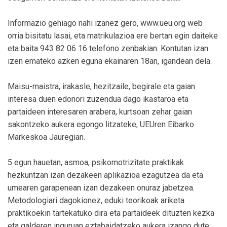
Informazio gehiago nahi izanez gero, www.ueu.org web
orria bisitatu lasai, eta matrikulazioa ere bertan egin daiteke
eta baita 943 82 06 16 telefono zenbakian. Kontutan izan
izen emateko azken eguna ekainaren 18an, igandean dela.
Maisu-maistra, irakasle, hezitzaile, begirale eta gaian
interesa duen edonori zuzendua dago ikastaroa eta
partaideen interesaren arabera, kurtsoan zehar gaian
sakontzeko aukera egongo litzateke, UEUren Eibarko
Markeskoa Jauregian.
5 egun hauetan, asmoa, psikomotrizitate praktikak
hezkuntzan izan dezakeen aplikazioa ezagutzea da eta
umearen garapenean izan dezakeen onuraz jabetzea.
Metodologiari dagokionez, eduki teorikoak ariketa
praktikoekin tartekatuko dira eta partaideek dituzten kezka
eta galderen inguruan eztabaidatzeko aukera izango dute.