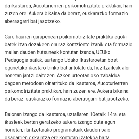
da ikastaroa, Aucoturierrren psikomotrizitate praktikan, hain
zuzen ere. Aukera bikaina da beraz, euskarazko formazio
aberasgarri bat jasotzeko.
Gure haurren garapenean psikomotrizitate praktika egoki
batek izan dezakeen onuraz kontziente izanik eta formazio
mailan dauden hutsuneak kontutan izanda, UEUko
Pedagogia sailak, aurtengo Udako Ikastaroetan bost
egunetako ikastaro trinko bat antolatu du, hezitzaileak alor
honetan jantzi daitezen. Azken urteotan oso zabaldua
dagoen metodoan oinarrituko da ikastaroa, Aucoturierrren
psikomotrizitate praktikan, hain zuzen ere. Aukera bikaina
da beraz, euskarazko formazio aberasgarri bat jasotzeko.
Baionan izango da ikastaroa, uztailaren 10etaik 14ra, eta
ikasleek bertan geratzeko aukera izango dute egun
horietan, iluntzetarako programatuak dauden saio
osagarrien eskaintza ere kontutan izatekoa baita.