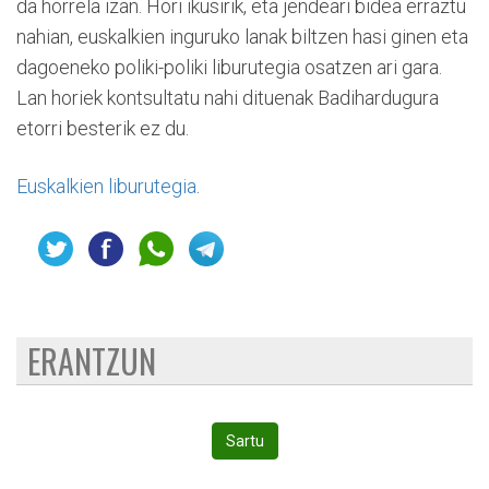
da horrela izan. Hori ikusirik, eta jendeari bidea erraztu
nahian, euskalkien inguruko lanak biltzen hasi ginen eta
dagoeneko poliki-poliki liburutegia osatzen ari gara.
Lan horiek kontsultatu nahi dituenak Badihardugura
etorri besterik ez du.
Euskalkien liburutegia
.
ERANTZUN
Sartu