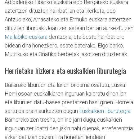
Adibiderako Eibarko euskara edo Bergarako euskara
aztertzen dituzten hainbat lan eta ikerketa, edo
Antzuolako, Arrasateko eta Ermuko euskara aztertzen
dituzten liburuak. Joan zen astean bertan aurkeztu zen
Mallabiko euskara
deritzona, eta beste hainbat ere
bidean dira honezkero, esate baterako, Elgoibarko,
Mutrikuko eta Oñatiko berbetak jasotzen dituztenak.
Herrietako hizkera eta euskalkien liburutegia
Bailarako liburuen eta lanen bilduma osatuta, Euskal
Herri osoan euskalkiaren inguruan kaleratu diren lan
eta liburuen datu-basea prestatzen hasi ginen. Horrela
sortu da orain aurkezten dugun
Euskalkien liburutegia
.
Barnerako zen tresna, online jarri dugu, euskalkien
inguruan zer idatzi den jakin nahi duenak, erreferentzia
azkar bat izan dezan. Era honetan, jendeari