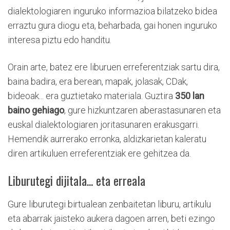
dialektologiaren inguruko informazioa bilatzeko bidea
erraztu gura diogu eta, beharbada, gai honen inguruko
interesa piztu edo handitu.
Orain arte, batez ere liburuen erreferentziak sartu dira,
baina badira, era berean, mapak, jolasak, CDak,
bideoak... era guztietako materiala. Guztira
350 lan
baino gehiago
, gure hizkuntzaren aberastasunaren eta
euskal dialektologiaren joritasunaren erakusgarri.
Hemendik aurrerako erronka, aldizkarietan kaleratu
diren artikuluen erreferentziak ere gehitzea da.
Liburutegi dijitala... eta erreala
Gure liburutegi birtualean zenbaitetan liburu, artikulu
eta abarrak jaisteko aukera dagoen arren, beti ezingo