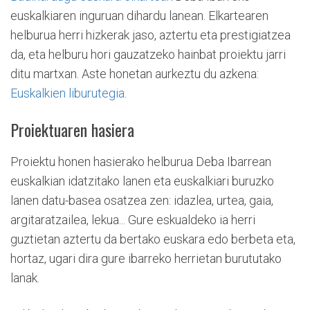
euskalkiaren inguruan dihardu lanean. Elkartearen
helburua herri hizkerak jaso, aztertu eta prestigiatzea
da, eta helburu hori gauzatzeko hainbat proiektu jarri
ditu martxan. Aste honetan aurkeztu du azkena:
Euskalkien liburutegia
.
Proiektuaren hasiera
Proiektu honen hasierako helburua Deba Ibarrean
euskalkian idatzitako lanen eta euskalkiari buruzko
lanen datu-basea osatzea zen: idazlea, urtea, gaia,
argitaratzailea, lekua... Gure eskualdeko ia herri
guztietan aztertu da bertako euskara edo berbeta eta,
hortaz, ugari dira gure ibarreko herrietan burututako
lanak.