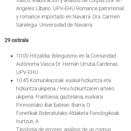
Vasco: elaboración y análisis de corpus.Dra. Mª
Angeles Líbano. UPV-EHU Romance patrimonial
y romance importado en Navarra. Dra. Carmen
Saralegui. Universidad de Navarra
29 ostirala
10:00 Hitzaldia: Bilingüismo en la Comunidad
Autónoma Vasca Dr. Hernán Urrutia Cardenas.
UPV-EHU
10:45 Komunikazioak: euskal hizkuntza eta
hizkuntza ukipena / Hiru hizkuntzaren arteko
ukipena. Frantsesa, gaztelania, euskara
Pirinioetako ibar batean. Ibarra, O.
Fonetikak Bideratutako Aldaketa Fonologikoak.
Irurtzun, A.
Tipología de errores: análisis de un corpus