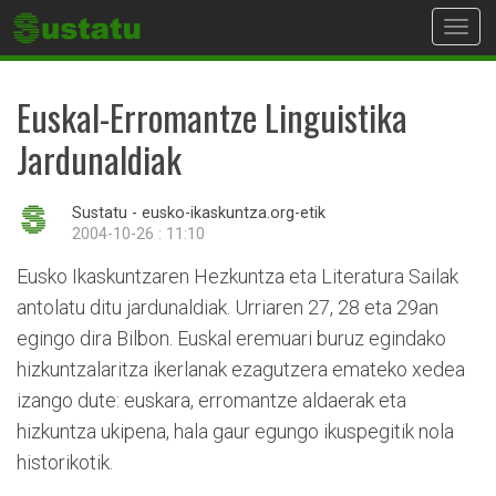
Toggl
navig
Euskal-Erromantze Linguistika
Jardunaldiak
Sustatu - eusko-ikaskuntza.org-etik
2004-10-26 : 11:10
Eusko Ikaskuntzaren Hezkuntza eta Literatura Sailak
antolatu ditu jardunaldiak. Urriaren 27, 28 eta 29an
egingo dira Bilbon. Euskal eremuari buruz egindako
hizkuntzalaritza ikerlanak ezagutzera emateko xedea
izango dute: euskara, erromantze aldaerak eta
hizkuntza ukipena, hala gaur egungo ikuspegitik nola
historikotik.