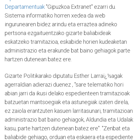
Departamentuak
"Gipuzkoa Extranet" ezarri du.
Sistema informatiko horren xedea da web
ingurunearen bidez arindu eta erraztea adineko
pertsona ezgaituentzako gizarte baliabideak
eskatzeko tramitazioa, eskabide horien kudeaketan
administrazio eta erakunde bat baino gehiagok parte
hartzen dutenean batez ere.
Gizarte Politikarako diputatu Esther Larraï¿½agak
agerraldian adierazi duenez , "sare telematiko hori
abian jarri da ikusi delako espedienteen tramitazioak
batzuetan mantsoegiak eta astunegiak izaten direla,
ez zaiola erantzuten kasuen larritasunari, tramitazioan
administrazio bat baino gehiagok, Aldundia eta Udalak
kasu, parte hartzen dutenean batez ere". "Zenbat eta
baliabide gehiago, orduan eta eskaera eta espediente