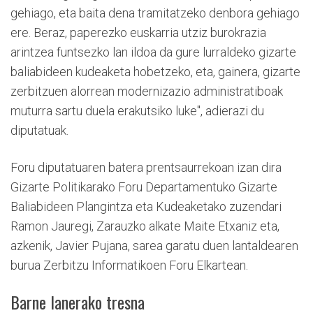
gehiago, eta baita dena tramitatzeko denbora gehiago
ere. Beraz, paperezko euskarria utziz burokrazia
arintzea funtsezko lan ildoa da gure lurraldeko gizarte
baliabideen kudeaketa hobetzeko, eta, gainera, gizarte
zerbitzuen alorrean modernizazio administratiboak
muturra sartu duela erakutsiko luke", adierazi du
diputatuak.
Foru diputatuaren batera prentsaurrekoan izan dira
Gizarte Politikarako Foru Departamentuko Gizarte
Baliabideen Plangintza eta Kudeaketako zuzendari
Ramon Jauregi, Zarauzko alkate Maite Etxaniz eta,
azkenik, Javier Pujana, sarea garatu duen lantaldearen
burua Zerbitzu Informatikoen Foru Elkartean.
Barne lanerako tresna