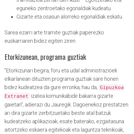
eguneko zentroetako egonaldiak kudeatu.
Gizarte eta osasun alorreko egonaldiak eskatu.
Sarea ezarri arte tramite guztiak paperezko
euskarriaren bidez egiten ziren.
Etorkizunean, programa guztiak
"Etorkizunari begira, foru eta udal administrazioek
elkarlanean dituzten programa guztiak sare honen
bidez kudeatzea da gure erronka, hau da,
Gipuzkoa
izatea komunikabide bakarra gizarte
Extranet
gaietan", adierazi du Jauregik. Dagoenekoz prestatzen
ari dira gizarte zerbitzuetako beste atal batzuk
kudeatzeko aplikazioak, esate baterako, ezgaitasuna
aitortzeko eskaera egitekoak eta laguntza teknikoak,