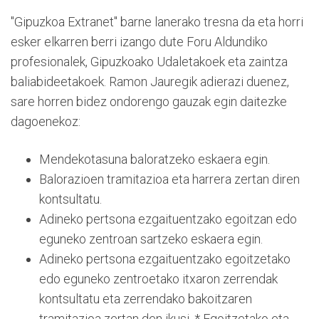
"Gipuzkoa Extranet" barne lanerako tresna da eta horri
esker elkarren berri izango dute Foru Aldundiko
profesionalek, Gipuzkoako Udaletakoek eta zaintza
baliabideetakoek. Ramon Jauregik adierazi duenez,
sare horren bidez ondorengo gauzak egin daitezke
dagoenekoz:
Mendekotasuna baloratzeko eskaera egin.
Balorazioen tramitazioa eta harrera zertan diren
kontsultatu.
Adineko pertsona ezgaituentzako egoitzan edo
eguneko zentroan sartzeko eskaera egin.
Adineko pertsona ezgaituentzako egoitzetako
edo eguneko zentroetako itxaron zerrendak
kontsultatu eta zerrendako bakoitzaren
tramitazioa zertan den ikusi. * Egoitzetako eta