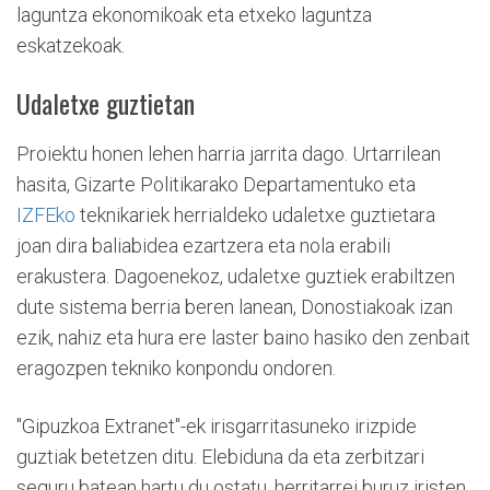
laguntza ekonomikoak eta etxeko laguntza
eskatzekoak.
Udaletxe guztietan
Proiektu honen lehen harria jarrita dago. Urtarrilean
hasita, Gizarte Politikarako Departamentuko eta
IZFEko
teknikariek herrialdeko udaletxe guztietara
joan dira baliabidea ezartzera eta nola erabili
erakustera. Dagoenekoz, udaletxe guztiek erabiltzen
dute sistema berria beren lanean, Donostiakoak izan
ezik, nahiz eta hura ere laster baino hasiko den zenbait
eragozpen tekniko konpondu ondoren.
"Gipuzkoa Extranet"-ek irisgarritasuneko irizpide
guztiak betetzen ditu. Elebiduna da eta zerbitzari
seguru batean hartu du ostatu, herritarrei buruz iristen