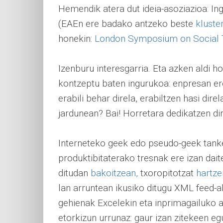
Hemendik atera dut ideia-asoziazioa: 
(EAEn ere badako antzeko beste
kluste
honekin:
London Symposium on Social To
Izenburu interesgarria. Eta azken aldi ho
kontzeptu baten ingurukoa: enpresan ere
erabili behar direla, erabiltzen hasi dire
jardunean? Bai! Horretara dedikatzen di
Interneteko geek edo pseudo-geek tank
produktibitaterako tresnak ere izan dai
ditudan
bakoitzean,
txoropitotzat
hartze
lan arruntean ikusiko ditugu XML feed-a
gehienak Excelekin eta inprimagailuko a
etorkizun urrunaz: gaur izan zitekeen eg