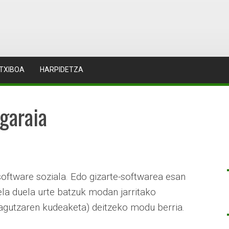
TXIBOA
HARPIDETZA
garaia
software soziala. Edo gizarte-softwarea esan
ela duela urte batzuk modan jarritako
gutzaren kudeaketa) deitzeko modu berria.