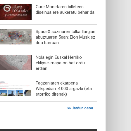
Gure Monetaren billeteen
diseinua ere aukeratu behar da
SpaceX suziriaren talka Ilargian
abuztuaren 5ean: Elon Musk ez
doa barruan
Nola egin Euskal Herriko
eklipse-mapa on bat ordu
erdian
Tagzaniaren ekarpena
Wikipediari: 4.000 argazki (eta
etorriko direnak)
»»
Jardun osoa