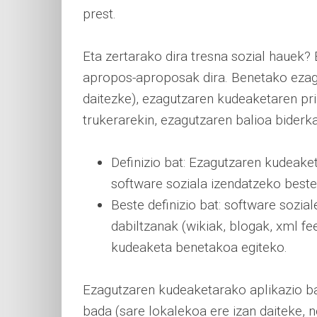
prest.
Eta zertarako dira tresna sozial hauek
apropos-aproposak dira. Benetako ezagu
daitezke), ezagutzaren kudeaketaren pri
trukerarekin, ezagutzaren balioa biderka
Definizio bat: Ezagutzaren kudeaket
software soziala izendatzeko best
Beste definizio bat: software sozia
dabiltzanak (wikiak, blogak, xml fee
kudeaketa benetakoa egiteko.
Ezagutzaren kudeaketarako aplikazio ba
bada (sare lokalekoa ere izan daiteke, no