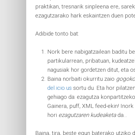
praktikan, tresnarik sinpleena ere, sare
ezagutzarako hark eskaintzen duen pote
Adibide tonto bat:
Nork bere nabigatzailean baditu b
partikularrean, pribatuan, kudeatze
nagusiak hor gordetzen ditut, eta o
Baina norbaiti okurritu zaio
gogoko
del.icio.us
sortu du. Eta hor pilatze
gehiago da: ezagutza konpartitzeko 
Gainera, puff, XML feed-ekin! Inork e
hori
ezagutzaren kudeaketa
da...
Baina, tira, beste egun baterako utziko du