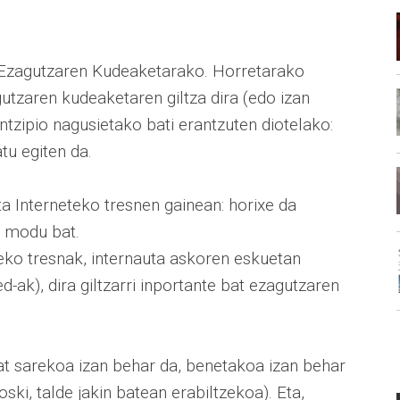
? Ezagutzaren Kudeaketarako. Horretarako
tzaren kudeaketaren giltza dira (edo izan
ntzipio nagusietako bati erantzuten diotelako:
tu egiten da.
a Interneteko tresnen gainean: horixe da
e modu bat.
leko tresnak, internauta askoren eskuetan
d-ak), dira giltzarri inportante bat ezagutzaren
t sarekoa izan behar da, benetakoa izan behar
ski, talde jakin batean erabiltzekoa). Eta,