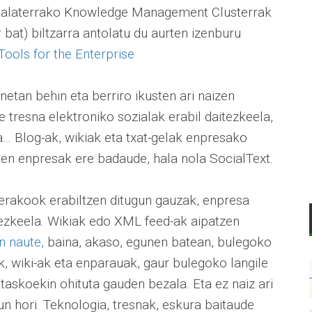
Ingalaterrako Knowledge Management Clusterrak
r
bat) biltzarra antolatu du aurten izenburu
ols for the Enterprise
netan behin eta berriro ikusten ari naizen
 tresna elektroniko sozialak erabil daitezkeela,
la... Blog-ak, wikiak eta txat-gelak enpresako
ren enpresak ere badaude, hala nola SocialText.
erakook erabiltzen ditugun gauzak, enpresa
tezkeela. Wikiak edo XML feed-ak aipatzen
n naute,
baina, akaso, egunen batean, bulegoko
k, wiki-ak eta enparauak, gaur bulegoko langile
taskoekin ohituta gauden bezala. Eta ez naiz ari
un hori. Teknologia, tresnak, eskura baitaude