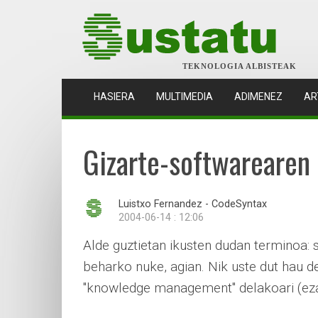
TEKNOLOGIA ALBISTEAK
(CURRENT)
HASIERA
MULTIMEDIA
ADIMENEZ
AR
Gizarte-softwarearen 
Luistxo Fernandez - CodeSyntax
2004-06-14 : 12:06
Alde guztietan ikusten dudan terminoa: 
beharko nuke, agian. Nik uste dut hau d
"knowledge management" delakoari (eza