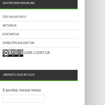
SUSTATUREN INGURUAN
ZER DA SUSTATU?
ARTXIBOA
KONTAKTUA
ERABILPEN BALDINTZAK
GURE LIZENTZIA
JARRAITU SUSTATU.EUS
E-postaz, mezuz mezu: