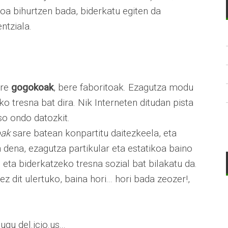
koa bihurtzen bada, biderkatu egiten da
ntziala.
ere
gogokoak
, bere faboritoak. Ezagutza modu
ko tresna bat dira. Nik Interneten ditudan pista
so ondo datozkit.
ak
sare batean konpartitu daitezkeela, eta
n dena, ezagutza partikular eta estatikoa baino
eta biderkatzeko tresna sozial bat bilakatu da.
z dit ulertuko, baina hori... hori bada zeozer!,
gu del.icio.us...