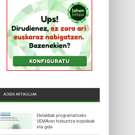
AZKEN ARTIKULUAK
Ekitaldiak programatzeko
UEMAren hizkuntza irizpideak
eta gida